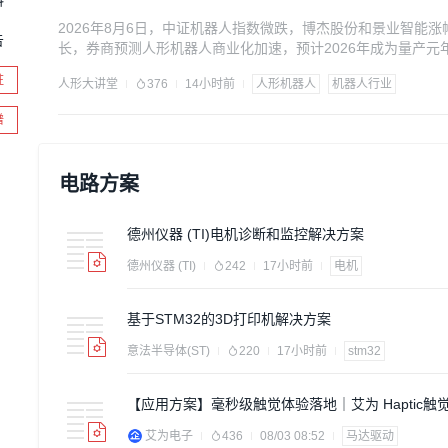
2026年8月6日，中证机器人指数微跌，博杰股份和景业智能
告
长，券商预测人形机器人商业化加速，预计2026年成为量产元
驻
人形大讲堂
376
14小时前
人形机器人
机器人行业
谱
电路方案
德州仪器 (TI)电机诊断和监控解决方案
德州仪器 (TI)
242
17小时前
电机
基于STM32的3D打印机解决方案
意法半导体(ST)
220
17小时前
stm32
【应用方案】毫秒级触觉体验落地｜艾为 Haptic触
案开启电竞鼠标新世代
艾为电子
436
08/03 08:52
马达驱动