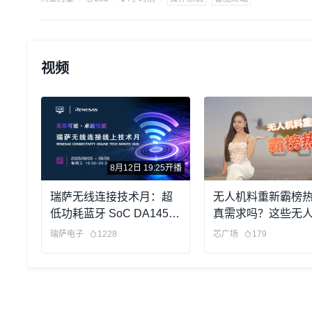
视频
8月12日 19:25开播
瑞萨无线连接技术月：超
无人机料重新霸榜
低功耗蓝牙 SoC DA1459x
真需求吗？这些无
介绍及开发环境搭建教程
单爆发了？
瑞萨电子
1228
芯广场
179