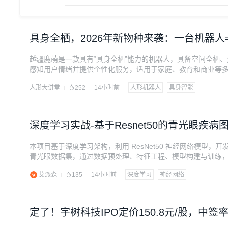
具身全栖，2026年新物种来袭：一台机器人
越疆鹿萌是一款具有“具身全栖”能力的机器人，具备空间全栖
感知用户情绪并提供个性化服务，适用于家庭、教育和商业等
人形大讲堂
252
14小时前
人形机器人
具身智能
深度学习实战-基于Resnet50的青光眼疾
本项目基于深度学习架构，利用 ResNet50 神经网络模型，开发了
青光眼数据集，通过数据预处理、特征工程、模型构建与训练
测试集上的全局总准确率达到 98.67%，针对青光眼的召回率
艾派森
135
14小时前
深度学习
神经网络
此系统有望在未来应用于基层医疗机构，推动青光眼的早期筛
定了！宇树科技IPO定价150.8元/股，中