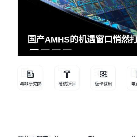
国产AMHS的机遇窗口悄然
与非研究院
硬核拆评
板卡试用
电