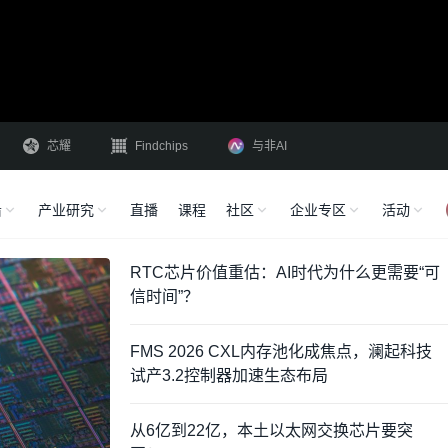
芯耀
Findchips
与非AI
沿
产业研究
直播
课程
社区
企业专区
活动
RTC芯片价值重估：AI时代为什么更需要“可
信时间”？
FMS 2026 CXL内存池化成焦点，澜起科技
试产3.2控制器加速生态布局
从6亿到22亿，本土以太网交换芯片要突