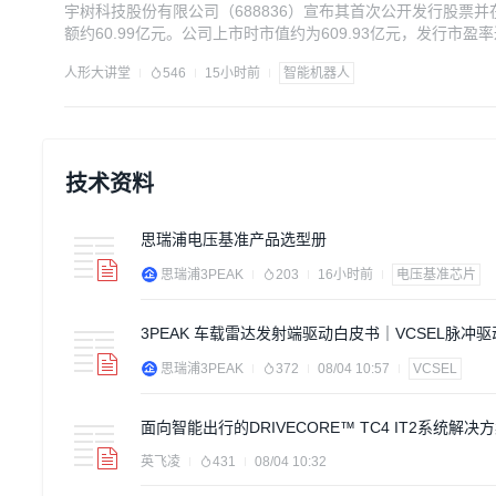
宇树科技股份有限公司（688836）宣布其首次公开发行股票并在
额约60.99亿元。公司上市时市值约为609.93亿元，发行市盈
Seek、腾讯系主体、社保基金及中石油昆仑资本参与，网上申
人形大讲堂
546
15小时前
智能机器人
器人本体研发及新型产品开发等。创始人的特别表决权机制保
技术资料
思瑞浦电压基准产品选型册
思瑞浦3PEAK
203
16小时前
电压基准芯片
3PEAK 车载雷达发射端驱动白皮书｜VCSEL脉冲
眼安全设计指南
思瑞浦3PEAK
372
08/04 10:57
VCSEL
面向智能出行的DRIVECORE™ TC4 IT2系统解决
英飞凌
431
08/04 10:32