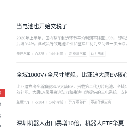
当电池也开始交税了
2026年上半年，国内整车制造环节平均利润率降至1.5%，
后增至4%。此政策导致电池企业和整车厂利润空间进一步压缩
规模效应和技术壁垒，有望将成本压力传递至下游。自造电池
盖世汽车
325
14小时前
新能源汽车
动力电池
较大挑战。政策调整体现了从“政策红利驱动”向“市场化竞争”
全域1000V+全尺寸旗舰，比亚迪大唐EV
比亚迪推出全新旗舰SUV大唐EV，搭载第二代刀片电池、全域
效补能。大唐EV采用弗迪动力和弗迪电池提供的三电系统，支
章
达计算平台和速腾聚创激光雷达，实现高级别自动驾驶功能。座舱搭
盖世汽车
184
14小时前
汽车零部件
零部件供应商
盘采用CTB电池车身一体化架构，配备电动后轮转向和云辇-A
频
内部配套优势的同时，引入外部智能化核心供应商，形成“内部自
案
深圳机器人出口暴增10倍，机器人ETF华夏（5
料