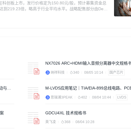
科创板上市，发行价格定为150.80元/股，预计募集资金总
率达到219.23倍，略高于行业平均水平。战略配售部分由Deep
购将于8月10日进行。募投方向包括智能机器人模型研发、机
持了对公司的控制权。
NX7026 ARC+HDMI输入音频分离器中文规
家庭影院、高级音响等设备
纳祥科技
340
08/05 10:14
国产芯片
驱动与人
M-LVDS应用笔记｜TIA/EIA-899总线电路、
拔完整设计指南
思瑞浦3PEAK
402
08/04 10:44
LVDS
方案
GDCU4XL 技术规格书
英飞凌
368
08/04 10:28