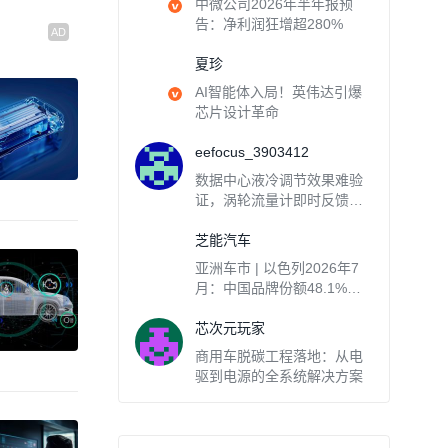
中微公司2026年半年报预
告：净利润狂增超280%
夏珍
AI智能体入局！英伟达引爆
芯片设计革命
eefocus_3903412
数据中心液冷调节效果难验
证，涡轮流量计即时反馈解
忧
芝能汽车
亚洲车市 | 以色列2026年7
月：中国品牌份额48.1%，O
moda Jaecoo暴涨235.9%
芯次元玩家
商用车脱碳工程落地：从电
驱到电源的全系统解决方案