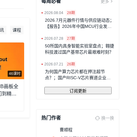
每周必看
更多
•
2026.08.04
28期
2026.7月元器件行情与供应链动态；
【报告】2026年中国MCU行业发展
讯
课程
现状及趋势
•
2026.07.28
27期
50所国内具身智能实验室盘点；翱捷
科技渡过国产基带芯片最艰难时刻？
•
2026.07.21
26期
为何国产算力芯片都在押注超节
46课时
点？；国产RISC-V芯片赛道企业一
览
PCB画板全
订阅更新
门到精通4
热门作者
换一换
曹顺程