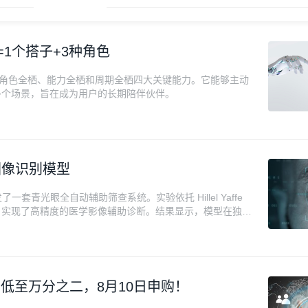
=1个搭子+3种角色
、角色全栖、能力全栖和周期全栖四大关键能力。它能够主动
多个场景，旨在成为用户的长期陪伴伙伴。
病图像识别模型
一套青光眼全自动辅助筛查系统。实验依托 Hillel Yaffe
，实现了高精度的医学影像辅助诊断。结果显示，模型在独立
高达 99%，证明了深度残差网络在医学影像识别领域的潜力。
查与防治。
签率低至万分之二，8月10日申购！