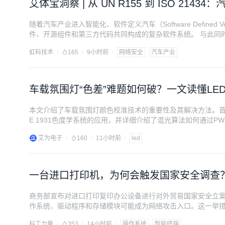
艾体宝洞察 | 从 UN R155 到 ISO 214
随着汽车产业进入智能化、软件定义汽车（Software Define
件、开源组件和第三方代码共同构成的复杂软件系统。 与此同时，汽
路车辆—网络安全工程》和 UN R155 网络安全法规，正在
虹科技术
165
9小时前
网络安全
汽车产业
理体系，并进一步将安全要求传
车载氛围灯“色差”难题如何破？一文读懂LE
本文介绍了车载氛围灯颜色校准技术的重要性及其解决方法。首
E 1931色度学系统的应用，并详细介绍了混光算法如何通过
准备、核心校准步骤和校准后的效果验证。最后，提出了awin
艾为电子
160
11小时前
led
winic提供了车规级芯片解决方案，为客户带来精准、一致的
一台进口打印机，为何会触发国家安全调查
商务部宣布对进口打印复印办公设备进行对外贸易国家安全立
作系统、驱动程序和存储模块可能成为网络攻击入口。这一举
在打印产业上的崛起和对关键技术的自主可控能力。
科工力量
353
14小时前
操作系统
智能终端