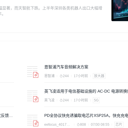
涨幅显著，而天智航下跌。上半年深圳各类机器人出口大幅增
年。
恩智浦汽车音频解决方案
恩智浦
244
17小时前
放大器
英飞凌适用于电信基础设施的 AC-DC 电源转
英飞凌
244
17小时前
5G
觉反馈方
PD全协议快充诱骗取电芯片XSP25A，快充充
程解析--转快充 PD快充
eefocus_4017655
808
07/30 08:55
芯片