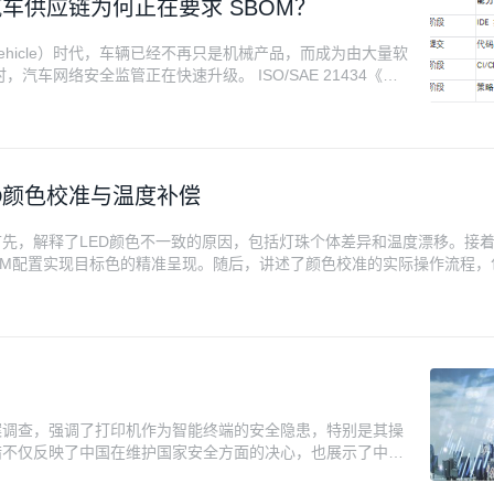
34：汽车供应链为何正在要求 SBOM？
d Vehicle）时代，车辆已经不再只是机械产品，而成为由大量软
车网络安全监管正在快速升级。 ISO/SAE 21434《道
推动整车厂建立覆盖研发、生产、运营全生命周期的网络安全管
D颜色校准与温度补偿
先，解释了LED颜色不一致的原因，包括灯珠个体差异和温度漂移。接着
PWM配置实现目标色的精准呈现。随后，讲述了颜色校准的实际操作流程
ic的温度补偿算法，确保在全温域内颜色一致性。通过集成颜色校准和温度
光色输出，显著缩短开发周期并提高产品质量。
？
案调查，强调了打印机作为智能终端的安全隐患，特别是其操
措不仅反映了中国在维护国家安全方面的决心，也展示了中国