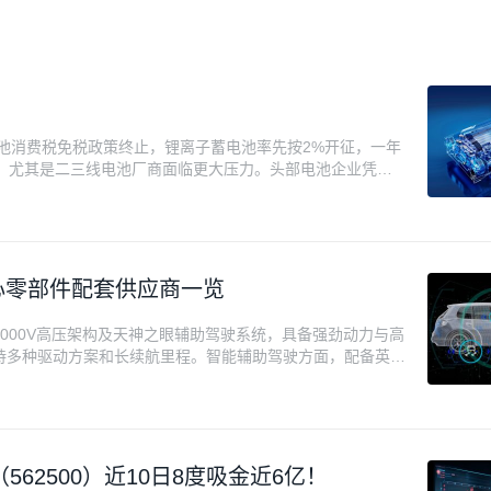
锂电池消费税免税政策终止，锂离子蓄电池率先按2%开征，一年
，尤其是二三线电池厂商面临更大压力。头部电池企业凭借
的车企因政策设计的抵扣机制获益，而二三线电池厂商则面临
的转变，新能源产业进入新阶段。
核心零部件配套供应商一览
1000V高压架构及天神之眼辅助驾驶系统，具备强劲动力与高
持多种驱动方案和长续航里程。智能辅助驾驶方面，配备英伟
载DiLink 6.0系统，支持多屏联动和豪华影音体验。底
智能悬挂系统，兼具操控性和舒适性。大唐EV在保持三电系统
研+开放合作”的供应链架构。
62500）近10日8度吸金近6亿！