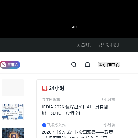
关注我们
设计助手
创作中心
24小时
与非网编辑
8小时前
ICDIA 2026 议程出炉！AI、具身智
能、3D IC一应俱全！
飞凌嵌入式
9小时前
2026 年嵌入式产业实事观察——政策