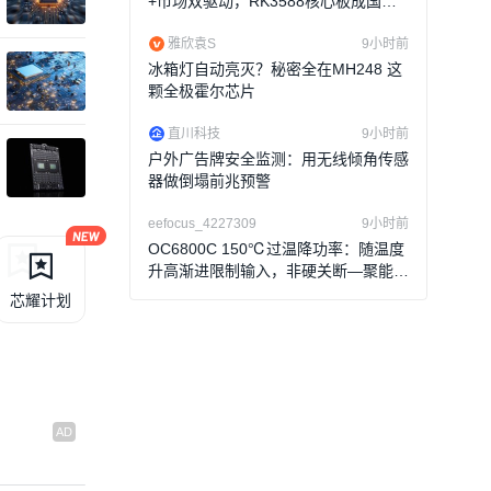
+市场双驱动，RK3588核心板成国产
工业AI算力新引擎
雅欣袁S
9小时前
冰箱灯自动亮灭？秘密全在MH248 这
颗全极霍尔芯片
标
EMIB热度下先进封
直川科技
9小时前
户外广告牌安全监测：用无线倾角传感
器做倒塌前兆预警
eefocus_4227309
9小时前
OC6800C 150℃过温降功率：随温度
升高渐进限制输入，非硬关断—聚能芯
半导体
芯耀计划