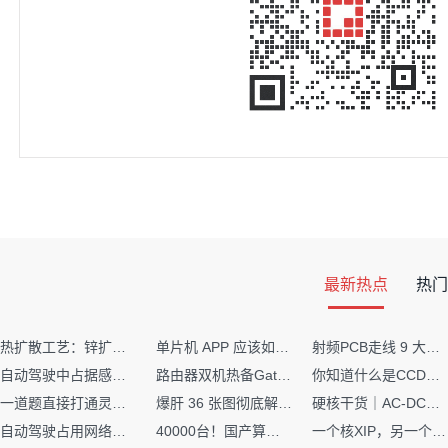
最新热点
热门
热扩散工艺：锌扩散非吸收窗口制备揭秘
单片机 APP 应该如何调试？
射频PCB走线 9 大高频致命坑！踩中一个，匹配直接报废
自动驾驶中占据感知网络是如何识别障碍物的？
路由器双机热备Gateway重定向不通问题
你知道什么是CCDF吗？它有什么用？
一道题直接打通灵敏度・链路预算・传播模型任督二脉
爆肝 36 张图彻底解释清楚 AI 圈 136 个造词艺术！
硬核干货｜AC-DC工作原理 + PCB设计要点，看完秒懂电源设计！
自动驾驶占用网络还需要数据标注吗？
40000台！国产算力大单开标，华为鲲鹏成大赢家
一个核XIP，另一个核如何IAP？