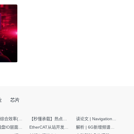
业
芯片
SMT设备综合效率(OEE)计算有很多版本，这个版本最直接明了全面！
【秒懂承载】热点技术名词 -“SerDes”
读论文 | Navigation World Models: 构建机器人视觉导航的“想象力引擎“
Nginx | 磁盘IO层面性能优化：error日志内存环形缓冲区及小文件sendfile零拷贝技术
EtherCAT从站开发避坑指南：30分钟搞定ESI XML（上）
解析 | 6G新增频谱版图：U6G、FR3、Sub-THz，3GPP Rel-19/Rel-20标准