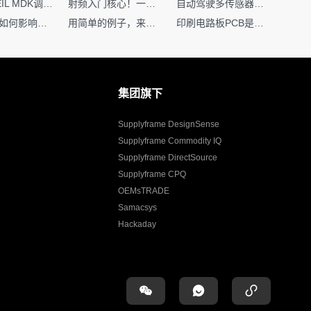
如何在KEIL MDK调试时避免看门狗引起的复位？
射频入门核心！一文搞懂阻抗匹配到底是什么
自动驾驶多传感器前融合，到底提前融合了什么？
环路补偿如何影响你的电源稳定性
用简单的例子，来理解C指针
印刷电路板PCB是怎么设计出来的？第二篇：进阶篇细说Layout流程
集团旗下
Supplyframe DesignSense
Supplyframe Commodity IQ
Supplyframe DirectSource
Supplyframe CPQ
OEMsTRADE
Samacsys
Hackaday