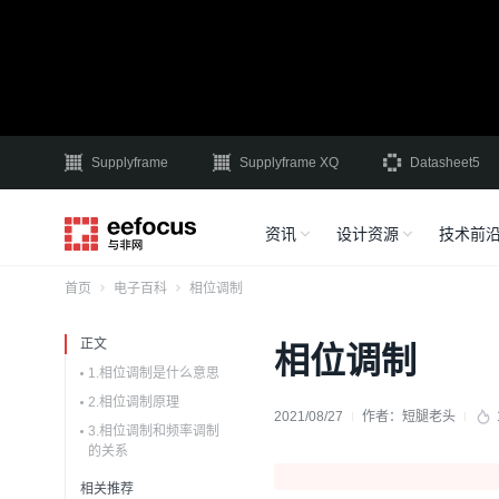
Supplyframe
Supplyframe XQ
Datasheet5
资讯
设计资源
技术前
首页
电子百科
相位调制
正文
相位调制
1.相位调制是什么意思
2.相位调制原理
2021/08/27
作者：
短腿老头
3.相位调制和频率调制
的关系
相关推荐