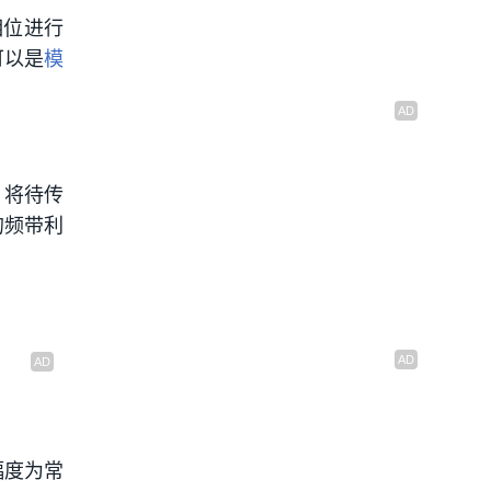
相位进行
可以是
模
，将待传
的频带利
幅度为常