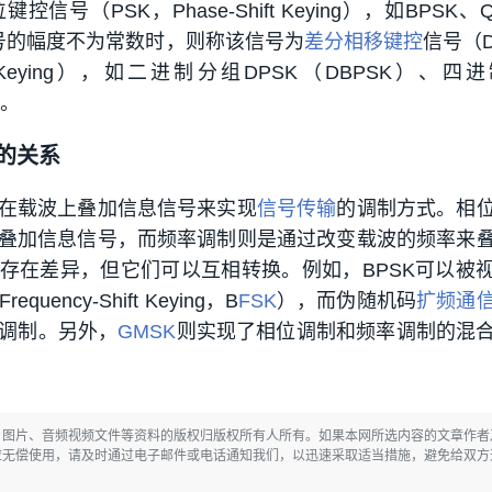
号（PSK，Phase-Shift Keying），如BPSK、
信号的幅度不为常数时，则称该信号为
差分相移键控
信号（D
ase-Shift Keying），如二进制分组DPSK（DBPSK）、
型。
的关系
在载波上叠加信息信号来实现
信号传输
的调制方式。相
叠加信息信号，而频率调制则是通过改变载波的频率来
存在差异，但它们可以互相转换。例如，BPSK可以被
quency-Shift Keying，B
FSK
），而伪随机码
扩频通
调制。另外，
GMSK
则实现了相位调制和频率调制的混
、图片、音频视频文件等资料的版权归版权所有人所有。如果本网所选内容的文章作者
应无偿使用，请及时通过电子邮件或电话通知我们，以迅速采取适当措施，避免给双方