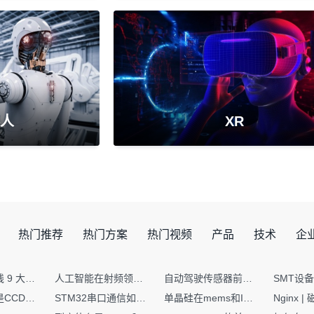
人
XR
热门推荐
热门方案
热门视频
产品
技术
企
射频PCB走线 9 大高频致命坑！踩中一个，匹配直接报废
人工智能在射频领域的创新应用与顶刊论文解析
自动驾驶传感器前融合与后融合技术上有何区别？
你知道什么是CCDF吗？它有什么用？
STM32串口通信如何处理不定长数据？这两种方法你都了解嘛？
单晶硅在mems和IC中作用的区别