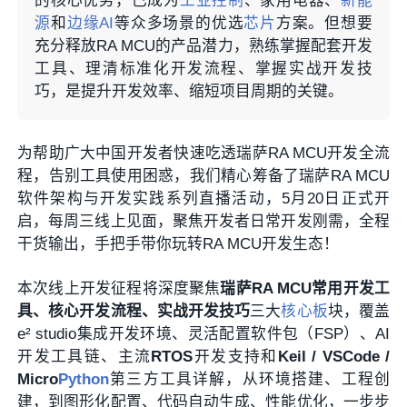
的核心优势，已成为
工业控制
、家用电器、
新能
源
和
边缘AI
等众多场景的优选
芯片
方案。但想要
充分释放RA MCU的产品潜力，熟练掌握配套开发
工具、理清标准化开发流程、掌握实战开发技
巧，是提升开发效率、缩短项目周期的关键。
为帮助广大中国开发者快速吃透瑞萨RA MCU开发全流
程，告别工具使用困惑，我们精心筹备了瑞萨RA MCU
软件架构与开发实践系列直播活动，5月20日正式开
启，每周三线上见面，聚焦开发者日常开发刚需，全程
干货输出，手把手带你玩转RA MCU开发生态！
本次线上开发征程将深度聚焦
瑞萨
RA MCU常用开发工
具、核心开发流程、实战开发技巧
三大
核心板
块，覆盖
e² studio集成开发环境、灵活配置软件包（FSP）、AI
开发工具链、主流
RTOS
开发支持和
Keil / VSCode /
Micro
Python
第三方工具详解，从环境搭建、工程创
建，到图形化配置、代码自动生成、性能优化，一步步