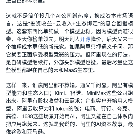
进自己的体系里。
这就不是简单投几个AI公司蹭热度，换成资本市场语
言，这是“投资收益+云收入+生态绑定”的复合回报模
型。这套东西比单纯做一个模型更稳。因为模型赛道很
卷，今天你榜单领先，明天别人
开源
降价，后天又来一
个推理成本更低的新玩家。如果阿里只押通义千问，那
它就要正面承受模型竞赛的压力。但阿里现在的打法，
是自研模型继续打，外部头部模型也投，最后尽量让这
些模型都跑在自己的云和MaaS生态里。
这样一来，谁赢阿里都不算输。通义千问赢，阿里有模
型能力和生态入口；Kimi、智谱、MiniMax这些公司跑
出来，阿里有股权收益和云需求；企业客户开始用大模
型，阿里云收算力和Token的钱；电商、钉钉、夸克、
高德、1688这些场景开始用AI，阿里又能在自己体系内
把应用跑起来。这就是我说的，阿里的AI资本故事，最
像谷歌和亚马逊。