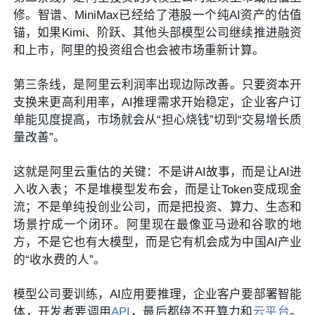
修。智谱、MiniMax已经给了港股一个纯AI资产的估值
锚，如果Kimi、阶跃、其他头部模型公司继续推进融资
和上市，阿里的投资组合也会被市场重新计算。
第三条线，是阿里云利润率出现边际改善。只要资本开
支换来更高利用率，AI推理需求开始稳定，企业客户订
单能见度提高，市场就会从“担心烧钱”切到“交易增长质
量改善”。
这就是阿里云重估的关键：不是讲AI故事，而是让AI进
入收入表；不是堆模型发布会，而是让Token变成现金
流；不是单纯投创业公司，而是把投资、算力、生态和
场景拧成一个闭环。阿里现在最像亚马逊和谷歌的地
方，不是它也有大模型，而是它有机会成为中国AI产业
的“收水费的人”。
模型公司要训练，AI应用要推理，企业客户要部署智能
体，开发者要调用
API
，最后都绕不开算力和
云平台
。