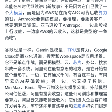
台。这个框架，很像亚马逊，也很像谷歌。亚马逊为什
么能在AI时代继续讲出新故事？不是因为它自己做了一
个
大模型
，而是因为AWS站在所有AI公司背后收
算力
的钱。Anthropic要训练模型，要推理，要服务客户，
就要消耗云资源。亚马逊投了Anthropic，一边拿股权
上行收益，一边拿AWS的云收入，这就是典型的“一鱼
两吃”。
谷歌也是一样。Gemini是模型，
TPU
是算力，Google
Cloud是商业化通道，搜索和Workspace是应用场景。
它不是单点作战，而是把模型、云、
芯片
、办公、搜索
串成一套系统。阿里现在最有意思的地方，是它开始有
这个雏形了。一边，它有通义千问，有百炼平台，有阿
里云的AI基础设施；另一边，它又投了智谱、
MiniMax、Kimi、零一万物这些大模型公司。外部模型
公司估值涨，阿里有投资收益；这些公司训练和推理需
要算力，阿里云又能吃到云收入；它们进入企业客户和
开发者生态，阿里还能用百炼平台和
云服务
把它们绑定