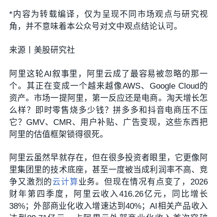
*内容为转载编译，仅为呈现不同市场观点与研究视
角，并不意味着本公众号对文中观点结论认可。
来源丨美股研究社
阿里这轮AI叙事里，阿里云成了最容易被忽略的那一
个。其正在变成一个越来越像AWS、Google Cloud的
资产。市场一提阿里，第一反应还是电商。淘天增长怎
么样？即时零售烧多少钱？拼多多和抖音电商压不压
它？GMV、CMR、用户补贴、广告变现，这些东西把
阿里的估值框架锁得很死。
阿里云虽然早就存在，但在很多投资者眼里，它更像阿
里集团里的技术底座，甚至一度被当成利润率不高、竞
争又激烈的
云计算
业务。但现在情况有点变了，2026
财年第四季度，阿里云收入416.26亿元，同比增长
38%；外部商业化收入增速达到40%；AI相关产品收入