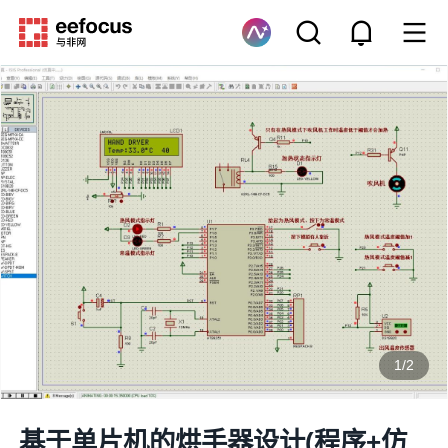
1
/
2
基于单片机的烘手器设计(程序+仿