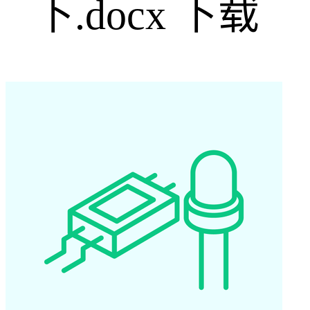
void delay_u
下.docx
下载
{

	while(i--);

}

/***********
* 名称 : write