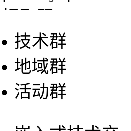
提取码：syxp
技术群
大货车防偷油系
地域群
统：
活动群
1、检测人体红