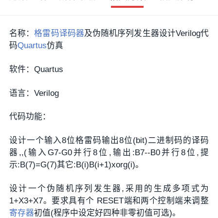
名称：
格雷码
译码器
及伪随机序列发生器设计Verilog代
码
Quartus
仿真
软件：Quartus
语言：Verilog
代码功能：
设计一个输入8位格雷码输出8位(bit)二进制码的译码
器,,(输入G7-G0并行8位,输出:B7--B0并行8位,提
示:B(7)=G(7)其它:B(i)B(i+1)xorg(i)。
设计一个伪随机序列发生器,采用的生成多项式为
1+X3+X7。要求具有个 RESET端和两个控制端来调整
寄存器
初值(程序中设定好四种非零初值可选)。