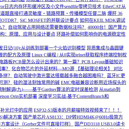
error日志内存环形缓冲区及小文件sendfile零拷贝技术
EtherCAT从
一道题直接打通灵敏度・链路预算・传播模型任督二脉
爆肝 36
OTDR？
SiC MOSFET的并联设计要点
如何在KEIL MDK调试
么？
自动驾驶占用网络还需要数据标注吗？
40000台！国产算力
构：原理、应用与设计要点
环路补偿如何影响你的电源稳定性
开发日记(10):从训练到部署一个火焰识别模型
异质集成与晶圆键
液的配方及原理
Linux C编程 | 从0实现telnet获取程序终端控制权
电路板PCB是怎么设计出来的？第一篇？PCB Layout基础知识
回事？
化合物芯片的外延材料—MO源
【基础理论相关】 对比
多拼？
自动驾驶中激光雷达搭载越多融合越困难吗？
蓝牙IC更
可测？
硅的湿法刻蚀常用的碱
EMC电磁兼容诊断用近场探头的
调制解调(九)——基于Gardner算法的定时误差检测
从matlab到
son Orin实机部署
深度学习实战-基于ContentBranch和
影补光灯中的应用
ESP32-S3版本的月薪喵特效视频来了！！！
S)解决方案
国产单芯片AS8133：DP转HDMI4K@60Hz极简方
件方案设计（Gerber文件可直接打样）
国产DD3118 USB3.0读卡