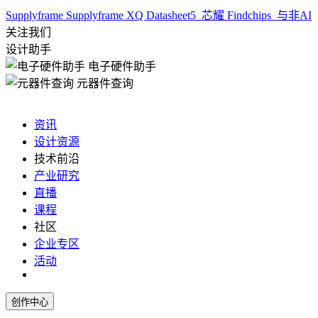
Supplyframe
Supplyframe XQ
Datasheet5
芯耀
Findchips
与非AI
关注我们
设计助手
电子硬件助手
元器件查询
资讯
设计资源
技术前沿
产业研究
直播
课程
社区
企业专区
活动
创作中心