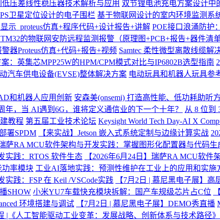
7系列低压差线性稳压器技术解析与应用
双节锂电池充电方案设计中
PS卫星定位设计的电子围栏
基于物联网设计的室内环境监测系统
示_proteus仿真+程序代码+设计报告+讲解
POE接口浪涌防护：
STM32的物联网安防远程监测报警（原理图+PCB+报告+器件清单
警器Proteus仿真+代码+报告+视频
Samtec 柔性微型离散线缆解
：英集芯MPP25W的HPM/CPM模式对比与IP6802B选型指南
动汽车供电设备(EVSE)整体解决方案
电动玩具和机器人玩具参
S、AD和机器人应用创新
安森美(onsemi) 打造高性能、低功耗
0周年，当 AI遇到6G，谁将定义通信业的下一个十年？
从 8 位到
搭建教程
第五届工业技术论坛
Keysight World Tech Day-AI
部署SPDM
【来实战】Jetson 嵌入式系统定制与边缘计算实战
2
日】瑞萨RA MCU软件架构与开发实践：掌握图形化配置器与代码生
开发实践：RTOS 软件生态
【2026年6月24日】瑞萨RA MCU软件架
能功率模块
工业AI落地实践：预测性维护在工业上的应用和实施
：FSP 在 Keil /VSCode实践
【7月2日 | 慕尼黑电子展】高
播SHOW
小米YU7车载快充模块拆解：国产车规级芯片占C位
【
dvanced 环境搭建与调试
【7月2日 | 慕尼黑电子展】DEMO秀直播
程 |《人工智能驱动工业变革：发展战略、创新体系与技术路径