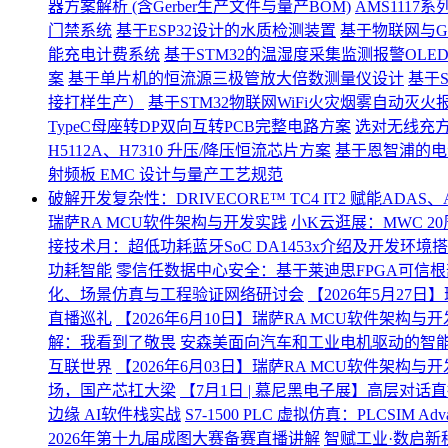
器方案解析 (含Gerber生产文件与量产BOM)
AMS111
门禁系统
基于ESP32设计的水质检测装置
基于物联网与G
能充电计费系统
基于STM32的温湿度采集监测报警OLED显
案
基于单片机的恒流源三极管放大倍数测量仪设计
基于
接打样生产）
基于STM32物联网WiFi火灾烟雾自动灭火报
TypeC母座转DP双向互转PCB完整电路方案
选对无线充方案
H5112A、H7310 升压/降压恒流芯片方案
基于恩智浦的电
射频板 EMC 设计与量产工艺规范
破解开发复杂性：DRIVECORE™ TC4 IT2 赋能ADA
瑞萨RA MCU软件架构与开发实践
小K云逛展：MWC 2
接技术月：超低功耗蓝牙SoC DA1453x介绍及开发环境
功耗智能
零信任数据中心安全：基于莱迪思FPGA可信根
化、场景仿真与工程验证网络研讨会
【2026年5月27
直播巡礼
【2026年6月10日】瑞萨RA MCU软件架构与
解：我看到了敬畏
安森美面向汽车和工业电机驱动的智
互联世界
【2026年6月03日】瑞萨RA MCU软件架构与开发实践
场，国产芯扛大梁
【7月1日 | 慕尼黑电子展】高层对话直
边缘 AI软件栈实战
S7‑1500 PLC 虚拟仿真：PLCSIM A
2026年第十九届成图大赛备赛直播讲解
智赋工业·数启新