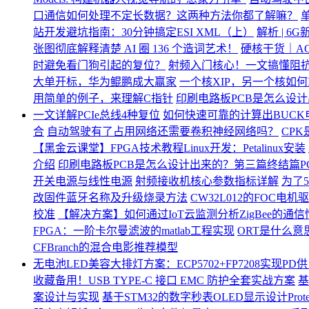
口通信如何处理不定长数据？这两种方法你都了解嘛？
站开发避坑指南：30分钟搞定ESI XML（上）
解析 | 6G
张图彻底解释清楚 AI 圈 136 个造词艺术！
硬核干货｜AC
时避免看门狗引起的复位？
射频入门核心！一文搞懂阻
大单开标，华为鲲鹏成大赢家
一个核XIP，另一个核如何I
用简单的例子，来理解C指针
印刷电路板PCB是怎么设计
一文详解PCIe总线4种复位
如何快速可靠的计算出BUC
合
自动驾驶有了占用网络还需要卷积神经网络吗？
CP
【黑金云课堂】FPGA技术教程Linux开发：Petalinux安装
介绍
印刷电路板PCB是怎么设计出来的？第三篇终结篇P
开关电源与线性电源
射频接收机核心参数指标详解
为了
改固件蓝牙名称及升级烧录方法
CW32L012的FOC
校准
【解决方案】如何通过IoT云监测分析ZigBee的通
FPGA：一阶卡尔曼滤波的matlab工程实现
ORT是什么意
CFBranch的混合电影推荐模型
无电池LED美容大排灯方案：ECP5702+FP7208实现P
收藏备用！USB TYPE-C 接口 EMC 防护全套实战方案
基
案设计与实现
基于STM32的数字秒表OLED显示设计Pro