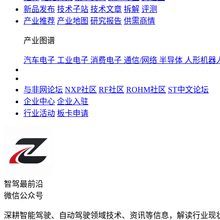
新品发布
技术子站
技术文章
拆解
评测
产业推荐
产业地图
研究报告
供需商情
产业图谱
汽车电子
工业电子
消费电子
通信/网络
半导体
人形机器
与非网论坛
NXP社区
RF社区
ROHM社区
ST中文论坛
企业中心
企业入驻
行业活动
板卡申请
智驾最前沿
微信公众号
深耕智能驾驶、自动驾驶领域技术、资讯等信息，解读行业现