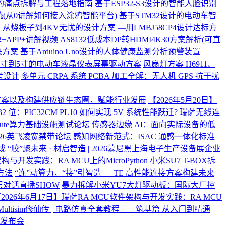
的痛点拆解与工程落地指南
基于ESP32-S3设计的智能人脸识别
(从0讲解如何接入涂鸦智能平台)
基于STM32设计的电动车智
从烧板子到4KV无忧的设计方案 —用LMBJ58CP4设计达标方
+APP+讲解视频
AS8132低成本DP转HDMI4K30方案解析(可直
决方案
基于Arduino Uno设计的人体健康监测分析预警装置
2寸到5寸的电动车液晶仪表屏幕驱动方案
风扇灯方案 H6911、
考设计
多单元 CRPA 系统 PCBA 加工全解：无人机 GPS 抗干扰
助听方案以及构建供应链生态圈，赋能行业发展
【2026年5月20日】
 32 位：PIC32CM PL10 如何实现 5V 系统性能跃迁?
瑞萨无线连
 X Compute算力基础设施测试论坛
传感器边缘 AI：面向实际设备的低
026英飞凌宽禁带论坛
感知网络新范式：ISAC 通感一体化标准
成
“胶”聚未来 · 材启智造 | 2026慕尼黑上海电子生产设备展企业
构与开发实践：RA MCU上的MicroPython
小米SU7 T-BOX拆
方法
“连”动算力，“接”引智造 — TE 高性能连接方案构建未来
层对话直播SHOW
暴力拆解小米YU7大灯驱动板：国际大厂控
2026年6月17日】瑞萨RA MCU软件架构与开发实践：RA MCU
Multisim修仙传 | 电路仿真全套教程——筑基篇 从入门到精通
》发布会