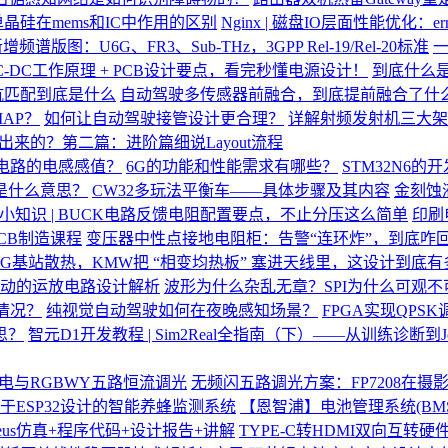
单晶硅在mems和IC中作用的区别
Nginx | 磁盘IO层面性能优化：
新增频谱版图：U6G、FR3、Sub-THz，3GPP Rel-19/Rel-20标准
-DC工作原理 + PCB设计要点，看完秒懂电源设计！
到底什么是
抗匹配到底是什么
自动驾驶多传感器前融合，到底提前融合了什
AP？
如何让自动驾驶接管设计更合理？
详解射频发射机三大架
出来的？第二篇：进阶篇细说Layout流程
K电路的电感感值？
6G的功能和性能需求有哪些？
STM32N6的
K是什么意思？
CW32多玩法平衡车——具体步骤及其内容
金刻蚀
小知识 | BUCK电路反馈电阻配置要点，不止分压这么简单
印刷
CB制造课程
变压器中性点接地电阻柜：告警“连环炸”，到底咋
5G基站散热，KMW把 “相变均热板” 塞进天线里，这设计到底有
电机驱动的运放电路设计解析
波形为什么杂乱无章？SPI为什么可观不
信情况？
纯视觉自动驾驶如何在夜晚感知场景？
FPGA实现QPSK
思？
智元D1开发教程 | Sim2Real全指南（下）——从训练诊断到Jet
D供电与RGBWY五路恒流调光
无频闪五路调光方案：FP7208在摄
于ESP32设计的智能养蜂监测系统
【恩智浦】电池管理系统(BM
teus仿真+程序代码+设计报告+讲解
TYPE-C转HDMI双向互转硬