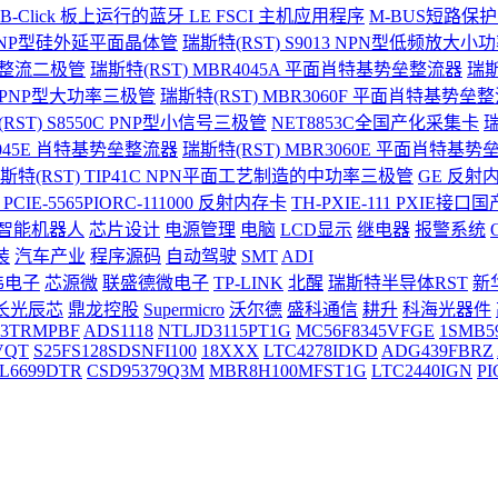
-Click 板上运行的蓝牙 LE FSCI 主机应用程序
M-BUS短路保
2 PNP型硅外延平面晶体管
瑞斯特(RST) S9013 NPN型低频放大
势垒整流二极管
瑞斯特(RST) MBR4045A 平面肖特基势垒整流器
瑞斯
6C PNP型大功率三极管
瑞斯特(RST) MBR3060F 平面肖特基势垒
RST) S8550C PNP型小信号三极管
NET8853C全国产化采集卡
瑞
3045E 肖特基势垒整流器
瑞斯特(RST) MBR3060E 平面肖特基
斯特(RST) TIP41C NPN平面工艺制造的中功率三极管
GE 反射内
 PCIE-5565PIORC-111000 反射内存卡
TH-PXIE-111 PXIE
智能机器人
芯片设计
电源管理
电脑
LCD显示
继电器
报警系统
装
汽车产业
程序源码
自动驾驶
SMT
ADI
伟电子
芯源微
联盛德微电子
TP-LINK
北醒
瑞斯特半导体RST
新
长光辰芯
鼎龙控股
Supermicro
沃尔德
盛科通信
耕升
科海光器件
23TRMPBF
ADS1118
NTLJD3115PT1G
MC56F8345VFGE
1SMB5
VQT
S25FS128SDSNFI100
18XXX
LTC4278IDKD
ADG439FBRZ
L6699DTR
CSD95379Q3M
MBR8H100MFST1G
LTC2440IGN
PI