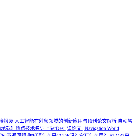
直接报废
人工智能在射频领域的创新应用与顶刊论文解析
自动驾
承载】热点技术名词 -“SerDes”
读论文 | Navigation World
重定向不通问题
你知道什么是CCDF吗？它有什么用？
STM32串