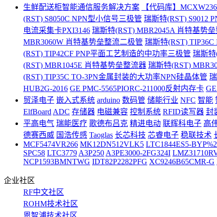
生鲜配送柜智能通信服务解决方案
【代码库】MCXW236B
(RST) S8050C NPN型小信号三极管
瑞斯特(RST) S901
电流采集卡PXI3146
瑞斯特(RST) MBR2045A 肖特基
MBR3060W 肖特基势垒整流二极管
瑞斯特(RST) TIP3
(RST) TIP42CF PNP平面工艺制造的中功率三极管
瑞斯特(
(RST) MBR1045E 肖特基势垒整流器
瑞斯特(RST) MBR
(RST) TIP35C TO-3PN金属封装的大功率NPN硅晶体管
瑞
HUB2G-2016
GE PMC-5565PIORC-211000反射内存卡
GE
贸泽电子
嵌入式系统
arduino
数码管
储能行业
NFC
智能
ElfBoard
ADC
存储器
电磁兼容
控制系统
RFID读写器
封
平高电气
瑞能医疗
歌德布吕克
精进电动
联辉科电子
高
德赛西威
国浩传感
Taoglas
长芯科技
芯睿电子
稳联技术
MCF5474VR266
MK12DN512VLK5
LTC1844ES5-BYP%
SPC58
LTC3779
A3P250
A3PE3000-2FG324I
LMZ31710R
NCP1593BMNTWG
IDT82P2282PFG
XC9246B65CMR-G
企业社区
RF中文社区
ROHM技术社区
恩智浦技术社区