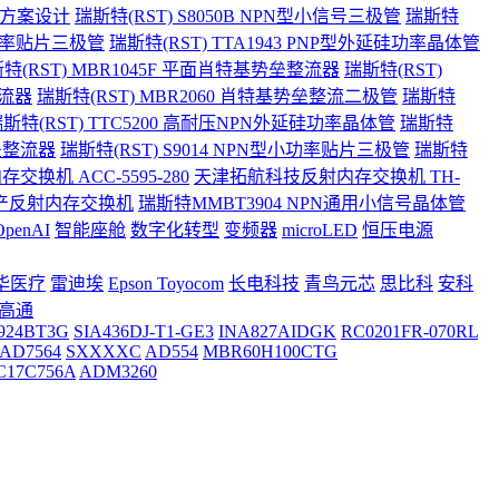
护方案设计
瑞斯特(RST) S8050B NPN型小信号三极管
瑞斯特
小功率贴片三极管
瑞斯特(RST) TTA1943 PNP型外延硅功率晶体管
特(RST) MBR1045F 平面肖特基势垒整流器
瑞斯特(RST)
整流器
瑞斯特(RST) MBR2060 肖特基势垒整流二极管
瑞斯特
斯特(RST) TTC5200 高耐压NPN外延硅功率晶体管
瑞斯特
势垒整流器
瑞斯特(RST) S9014 NPN型小功率贴片三极管
瑞斯特
存交换机 ACC-5595-280
天津拓航科技反射内存交换机 TH-
接口国产反射内存交换机
瑞斯特MMBT3904 NPN通用小信号晶体管
OpenAI
智能座舱
数字化转型
变频器
microLED
恒压电源
华医疗
雷迪埃
Epson Toyocom
长电科技
青鸟元芯
思比科
安科
高通
924BT3G
SIA436DJ-T1-GE3
INA827AIDGK
RC0201FR-070RL
AD7564
SXXXXC
AD554
MBR60H100CTG
C17C756A
ADM3260