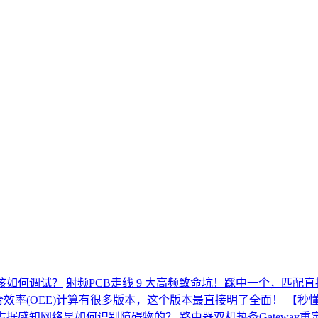
应该如何调试？
射频PCB走线 9 大高频致命坑！踩中一个，匹配
合效率(OEE)计算有很多版本，这个版本最直接明了全面！
【秒懂
占据感知网络是如何识别障碍物的？
路由器双机热备Gateway