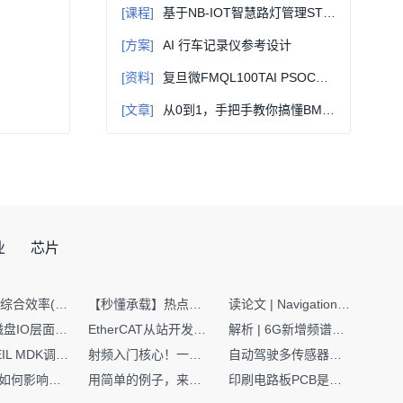
[课程]
基于NB-IOT智慧路灯管理STM32控制系统设计&原理讲解（附件含资料）
[方案]
AI 行车记录仪参考设计
[资料]
复旦微FMQL100TAI PSOC开发套件硬件资料 PCIe/RapidIO 高速接口说明
[文章]
从0到1，手把手教你搞懂BMS均衡电路设计选型
业
芯片
SMT设备综合效率(OEE)计算有很多版本，这个版本最直接明了全面！
【秒懂承载】热点技术名词 -“SerDes”
读论文 | Navigation World Models: 构建机器人视觉导航的“想象力引擎“
Nginx | 磁盘IO层面性能优化：error日志内存环形缓冲区及小文件sendfile零拷贝技术
EtherCAT从站开发避坑指南：30分钟搞定ESI XML（上）
解析 | 6G新增频谱版图：U6G、FR3、Sub-THz，3GPP Rel-19/Rel-20标准
如何在KEIL MDK调试时避免看门狗引起的复位？
射频入门核心！一文搞懂阻抗匹配到底是什么
自动驾驶多传感器前融合，到底提前融合了什么？
环路补偿如何影响你的电源稳定性
用简单的例子，来理解C指针
印刷电路板PCB是怎么设计出来的？第二篇：进阶篇细说Layout流程