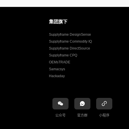
集团旗下
Supplyframe DesignSense
Supplyframe Commodity IQ
Supplyframe DirectSource
Supplyframe CPQ
OEMsTRADE
Samacsys
Hackaday
公众号
官方群
小程序