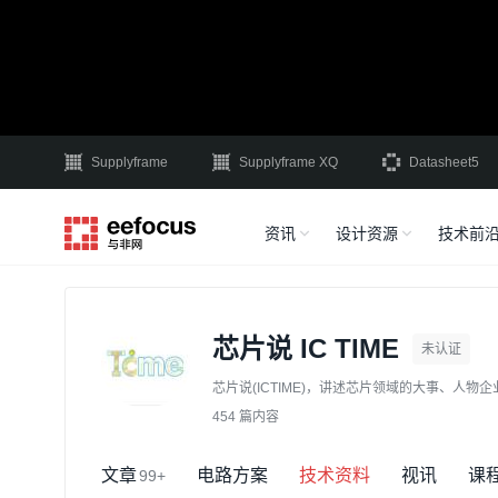
Supplyframe
Supplyframe XQ
Datasheet5
资讯
设计资源
技术前
芯片说 IC TIME
未认证
芯片说(ICTIME)，讲述芯片领域的大事、人物
454 篇内容
文章
电路方案
技术资料
视讯
课
99+