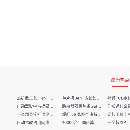
最新热点
热扩散工艺：锌扩散非吸收窗口制备揭秘
单片机 APP 应该如何调试？
自动驾驶中占据感知网络是如何识别障碍物的？
路由器双机热备Gateway重定向不通问题
一道题直接打通灵敏度・链路预算・传播模型任督二脉
爆肝 36 张图彻底解释清楚 AI 圈 136 个造词艺术！
自动驾驶占用网络还需要数据标注吗？
40000台！国产算力大单开标，华为鲲鹏成大赢家