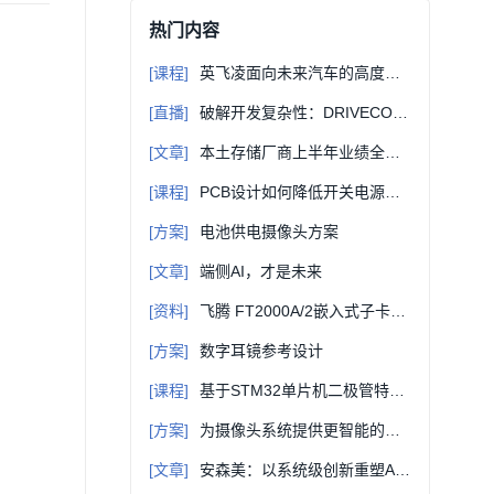
热门内容
[课程]
英飞凌面向未来汽车的高度集成BLDC电机控制解决方案
[直播]
破解开发复杂性：DRIVECORE™ TC4 IT2 赋能ADAS、AD和机器人应用创新
[文章]
本土存储厂商上半年业绩全梳理
[课程]
PCB设计如何降低开关电源干扰
[方案]
电池供电摄像头方案
[文章]
端侧AI，才是未来
[资料]
飞腾 FT2000A/2嵌入式子卡硬件手册 多实时系统选型参考
[方案]
数字耳镜参考设计
[课程]
基于STM32单片机二极管特性测量曲线显示设计软硬件设计原理讲解（附件含资料）
[方案]
为摄像头系统提供更智能的视觉和更敏锐的洞察力
[文章]
安森美：以系统级创新重塑AI供电与汽车架构