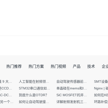
热门推荐
热门方案
热门视频
产品
技术
企
射频PCB走线 9 大高频致命坑！踩中一个，匹配直接报废
人工智能在射频领域的创新应用与顶刊论文解析
自动驾驶传感器前融合与后融合技术上有何区别？
你知道什么是CCDF吗？它有什么用？
STM32串口通信如何处理不定长数据？这两种方法你都了解嘛？
单晶硅在mems和IC中作用的区别
硬核干货｜AC-DC工作原理 + PCB设计要点，看完秒懂电源设计！
到底什么是OTDR？
SiC MOSFET的并联设计要点
一个核XIP，另一个核如何IAP？
如何让自动驾驶接管设计更合理？
详解射频发射机三大架构：原理、应用与设计要点