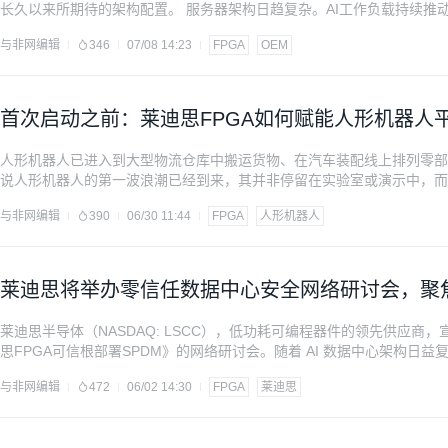
长久以来所期待的架构配置。 服务器架构日趋复杂。AI工作负载持续推动
周期的方向演进，这就要求OEM与ODM厂商不仅需要满足这些不断变
与非网编辑
346
07/08 14:23
FPGA
OEM
仍能持续演进。信驊科技（ASPEED Technology）的全新AST1840
首次启动之前：莱迪思FPGA如何赋能人形机器人
人形机器人已进入到大型物流仓库中搬运货物、在汽车装配线上排列零部
说人形机器人的第一波浪潮已经到来，其并非停留在实验室或演示中，而
该市场规模将达到380亿美元。而今天正在设计的人形机器人平台，正是
与非网编辑
390
06/30 11:44
FPGA
人形机器人
与制造传统机器截然不同。人形机器人是一个分布
莱迪思将举办零信任数据中心安全网络研讨会，聚焦
莱迪思半导体（NASDAQ: LSCC），低功耗可编程器件的领先供应
思FPGA可信根部署SPDM》的网络研讨会。随着 AI 数据中心架构
将探讨莱迪思 FPGA 如何通过 SPDM（安全协议与数据模型）解决
与非网编辑
472
06/02 14:30
FPGA
莱迪思
方：莱迪思半导体 研