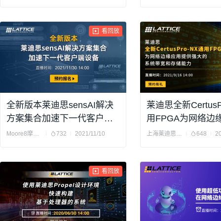
看回放
全新版本莱迪思sensAI解决
莱迪思全新CertusP
方案集合加速下一代客户端
用FPGA为网络边
设备
强大的系统带宽和
Moore8摩尔吧
732
2021/11/10
上海莱迪思半导体有限公司
648
2
看回放