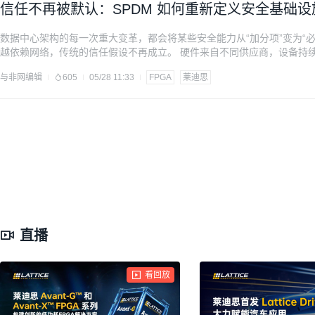
信任不再被默认：SPDM 如何重新定义安全基础设
数据中心架构的每一次重大变革，都会将某些安全能力从“加分项”变为“
越依赖网络，传统的信任假设不再成立。 硬件来自不同供应商，设备持
而非保持一成不变。在此背景下，信任不能在启动时被假定，然后无限期
与非网编辑
605
05/28 11:33
FPGA
莱迪思
核验确认。 这一转变正在推动安全协议与数据模
直播
看回放