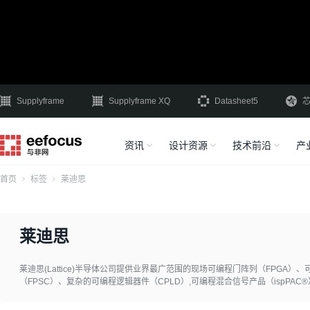
Supplyframe
Supplyframe XQ
Datasheet5
资讯
设计资源
技术前沿
产
首页
标签
莱迪思
莱迪思
莱迪思(Lattice)半导体公司提供业界最广范围的现场可编程门阵列（FPGA
（FPSC）、复杂的可编程逻辑器件（CPLD）,可编程混合信号产品（ispPAC