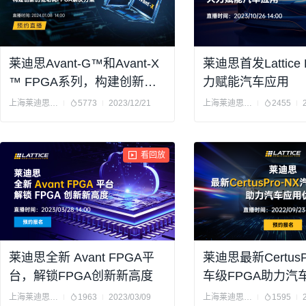
莱迪思Avant-G™和Avant-X
莱迪思首发Lattice 
™ FPGA系列，构建创新的
力赋能汽车应用
低功耗FPGA解决方案
上海莱迪思半导体有限公司
5773
2023/12/21
上海莱迪思半导体有限公司
2455
看回放
莱迪思全新 Avant FPGA平
莱迪思最新CertusP
台，解锁FPGA创新新高度
车级FPGA助力汽
上海莱迪思半导体有限公司
1963
2023/03/09
上海莱迪思半导体有限公司
1595