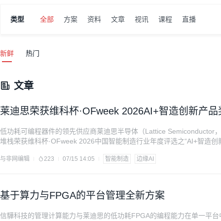
类型
全部
方案
资料
文章
视讯
课程
直播
新鲜
热门
文章
莱迪思荣获维科杯·OFweek 2026AI+智造创新产品
低功耗可编程器件的领先供应商莱迪思半导体（Lattice Semiconductor，
堆栈荣获维科杯·OFweek 2026中国智能制造行业年度评选之“AI+智造创新产
旨在帮助加速低功耗、小尺寸AI和机器学习应用在工业、汽车以及消费
与非网编辑
223
07/15 14:05
智能制造
边缘AI
基于算力与FPGA的平台管理全新方案
信驊科技的管理计算能力与莱迪思的低功耗FPGA的编程能力在单一平