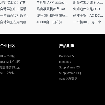
热扩散工艺：锌扩散非吸收窗口制备揭秘
单片机 APP 应该如何调试？
射频PCB走线 9 大高频致命坑！踩中一个，匹配直接报废
自动驾驶中占据感知网络是如何识别障碍物的？
路由器双机热备Gateway重定向不通问题
你知道什么是CCDF吗？它有什么用？
一道题直接打通灵敏度・链路预算・传播模型任督二脉
爆肝 36 张图彻底解释清楚 AI 圈 136 个造词艺术！
硬核干货｜AC-DC工作原理 + PCB设计要点，看完秒懂电源设计！
自动驾驶占用网络还需要数据标注吗？
40000台！国产算力大单开标，华为鲲鹏成大赢家
一个核XIP，另一个核如何IAP？
企业社区
产品矩阵
RF中文社区
Datasheet5
ROHM技术社区
bom2buy
恩智浦技术社区
Supplyframe XQ
ST中文论坛
Supplyframe CIQ
Atlas 芯耀计划