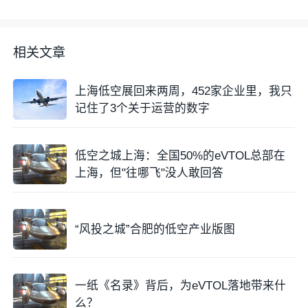
- 最大设计航程：1,000公里
相关文章
- 续航时间：超过4小时
上海低空展回来两周，452家企业里，我只
- 内部空间：7至8立方米
记住了3个关于运营的数字
技术亮点：
低空之城上海：全国50%的eVTOL总部在
DF3000“游龙”采用“分布式电动推进+串联式增程发电”
上海，但"往哪飞"没人敢回答
的混合动力架构。它全面集成了清华大学航空发动机研
究院飞推综合控制、能源管理算法等核心技术，有效突
破了两大瓶颈——倾转旋翼飞机研发难、操控复杂，以
“风投之城”合肥的低空产业版图
及纯电eVTOL续航短、载重低。
在
动力系统
方面，汇川技术为其提供了200kW级大功率
一纸《名录》背后，为eVTOL落地带来什
旋翼直驱电力总成，成为核心动力系统供应商。
么？