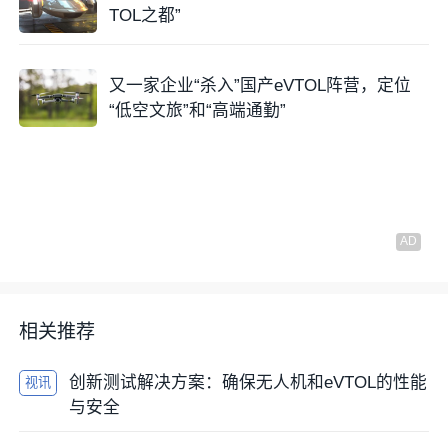
TOL之都”
- 混动版最大航程：1,500公里（当前行业最高纪录之
一）
又一家企业“杀入”国产eVTOL阵营，定位
- 客运版载客能力：10人
“低空文旅”和“高端通勤”
- 货运版载重能力：吨级货物
技术亮点：
天际龙采用家族式复合翼构型设计与创新的三翼面布
局，配备多达20台第五代升力电机，具备“单发乃至双
发失效”仍能安全飞行或着陆的冗余安全能力。复合翼
构型意味着该机型拥有独立的升力旋翼和巡航推进系
相关推荐
统，垂直起降与平飞转换更为直接可靠。
创新测试解决方案：确保无人机和eVTOL的性能
视讯
适航进展：已完成转换飞行演示，是行业技术成熟度最
与安全
高的重型平台之一。