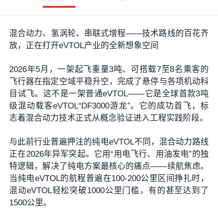
混合动力、氢涡轮、串联式增程——技术路线的百花齐
放，正在打开eVTOL产业的全新想象空间
2026年5月，一架起飞重量3吨、可搭载7至8名乘客的
飞行器在指定空域平稳升空，完成了悬停与各项机动科
目试飞。这不是一架普通eVTOL——它是全球首款3吨
级混动载客eVTOL“DF3000游龙”。它的成功首飞，标
志着混合动力技术正式从概念验证进入工程实践阶段。
与此前行业普遍押注的纯电eVTOL不同，混合动力路线
正在2026年异军突起。它用“用电飞行、用油发电”的独
特逻辑，解决了纯电方案最核心的痛点——续航焦虑。
当纯电eVTOL的航程普遍在100-200公里区间挣扎时，
混动eVTOL轻松突破1000公里门槛，有的甚至达到了
1500公里。