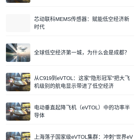
适航进展：计划2028年完成适航取证。
芯动联科MEMS传感器：赋能低空经济新
应用场景：跨城高效通勤与高端出行、医疗救援、应急
时代
搜救、公务巡检等。
2. 峰飞航空科技：V5000“天际龙”——全球首款5吨级
全球低空经济第一城，为什么会是成都？
混动eVTOL
早在2026年2月，峰飞航空科技就率先完成了5吨级
从C919到eVTOL：这家"隐形冠军"把大飞
eVTOL的转换飞行，成为全球首家将eVTOL起飞重量
机级别的航电显示带进了低空经济
提升至5吨级的企业。
核心技术参数：
电动垂直起降飞机（eVTOL）中的功率半
导体
- 起飞重量：5吨级
- 纯电版最大航程：250公里
上海落子国家级eVTOL集群：冲刺“世界eV