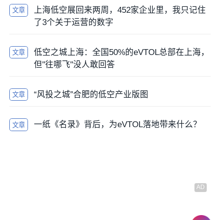
应用场景：城际商务出行、重型支线物流运输、大型应
上海低空展回来两周，452家企业里，我只记住
文章
急救援。
了3个关于运营的数字
独特性：天际龙的“双重供给”策略使其在行业竞争中占
低空之城上海：全国50%的eVTOL总部在上海，
文章
据独特生态位——纯电版为短途运营提供低成本和低噪
但"往哪飞"没人敢回答
音选择，混动版则冲击千公里以上城际运输市场。5吨
级的平台还能大幅摊薄“座公里/吨公里”运营成本，使低
“风投之城”合肥的低空产业版图
空出行在经济学上更具可行性。
文章
一纸《名录》背后，为eVTOL落地带来什么？
3. 武汉迅起科技：V1000——国内首款获TC受理的大
文章
型混动eVTOL
2026年4月，武汉迅起科技的V1000B货运版飞行器在武
汉低空经济产业园完成首次公开试飞，这也是国内首款
获得中国民航局型号合格证正式受理的大型混动
eVTOL。