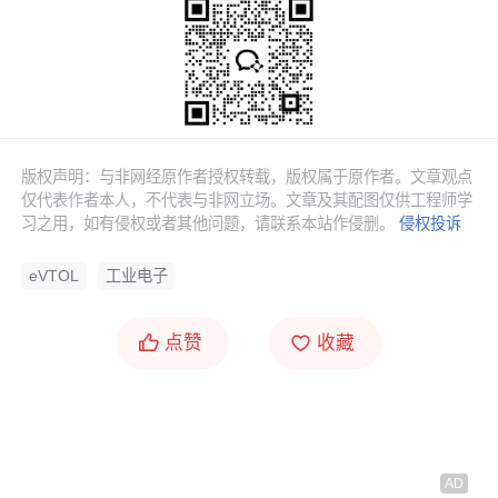
二、五家代表企业深度盘点
1. 追梦空天科技：DF3000“游龙”——全球首款3吨级
混动载客eVTOL
2026年5月，追梦空天科技自主研发的DF3000“游龙”工
版权声明：与非网经原作者授权转载，版权属于原作者。文章观点
程样机，搭载300千瓦级涡电增程器，成功完成混合动
仅代表作者本人，不代表与非网立场。文章及其配图仅供工程师学
习之用，如有侵权或者其他问题，请联系本站作侵删。
侵权投诉
力模式首飞。
eVTOL
工业电子
核心技术参数：
- 最大起飞重量：3,175千克（约3吨级）
点赞
收藏
- 最大有效载荷：600千克
- 载客能力：7至8名乘客
- 巡航速度：300公里/小时