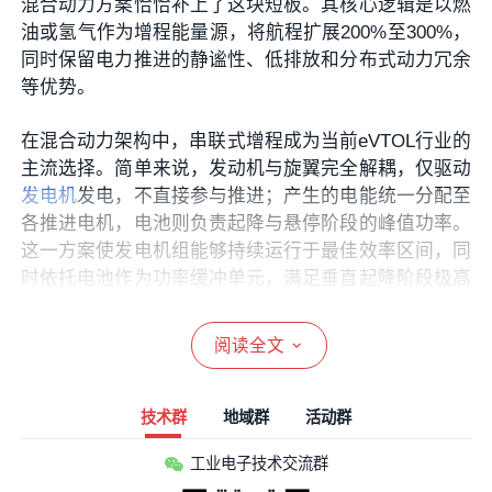
混合动力方案恰恰补上了这块短板。其核心逻辑是以燃
油或氢气作为增程能量源，将航程扩展200%至300%，
同时保留电力推进的静谧性、低排放和分布式动力冗余
等优势。
在混合动力架构中，串联式增程成为当前eVTOL行业的
主流选择。简单来说，发动机与旋翼完全解耦，仅驱动
发电机
发电，不直接参与推进；产生的电能统一分配至
各推进电机，电池则负责起降与悬停阶段的峰值功率。
这一方案使发电机组能够持续运行于最佳效率区间，同
时依托电池作为功率缓冲单元，满足垂直起降阶段极高
的瞬时功率需求。
阅读全文
通俗地讲，混动eVTOL就是“带着充电宝上天”——电池
负责“短时爆发”（起降和悬停），燃油或氢能增程器负
责“持久续航”（巡航飞行）。这不仅仅是技术上的折
技术群
地域群
活动群
中，更是当前产业环境下最务实的商业化路径。
工业电子技术交流群