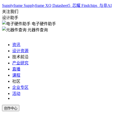
Supplyframe
Supplyframe XQ
Datasheet5
芯耀
Findchips
与非AI
关注我们
设计助手
电子硬件助手
元器件查询
资讯
设计资源
技术前沿
产业研究
直播
课程
社区
企业专区
活动
创作中心