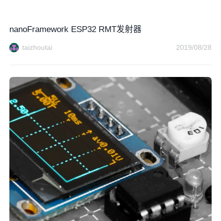
nanoFramework ESP32 RMT发射器
taizhoutai
2019/08/28