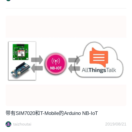
带有SIM7020和T-Mobile的Arduino NB-IoT
taizhoutai
2019/08/21