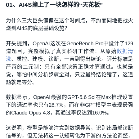
01、
AI4S撞上了一块怎样的“天花板”
为什么三大巨头偏偏在这个时间点，不约而同地把战火
烧到AI4S的底层基础设施？
开头提到，OpenAI这次在GeneBench-Pro中设计了129
道题目，完整模拟了真实科研工作流：从原始
数据清
洗
、质控、建模、诊断，一直到得出结论。评分标准是
严苛的二元制：只有全部决策正确才算通过。也就是
说，哪怕中间分析步骤全对，只要最终结论错了，这道
题就是零分。
数据显示，OpenAI最强的GPT-5.6 Sol在Max推理设置
下的通过率也只有28.7%，而在非GPT模型中表现最强
的Claude Opus 4.8，其通过率仅达到16.0%。
这说明，模型是能够注意到数据异常，识别出局部诊断
信号的，但无法将这一认知转化为下游的方法论调整，