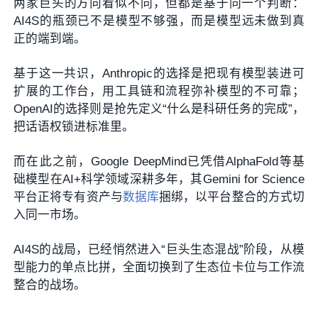
两家巨头的方向看似不同，但都是基于同一个判断：
AI4S的瓶颈已不是模型不够强，而是模型远未做到真
正的端到端。
基于这一共识，Anthropic的选择是把现有模型装进可
扩展的工作台，用工具链和流程弥补模型的不可靠；
OpenAI的选择则是抢先定义“什么是科研任务的完成”，
把话语权锁进标准里。
而在此之前，Google DeepMind已凭借AlphaFold等基
础模型在AI+科学领域深耕多年，其Gemini for Science
平台正将专有资产与
数据库
捆绑，以平台整合的方式切
入同一市场。
AI4S的战局，已经悄然进入“巨头生态混战”阶段，从模
型能力的单点比拼，全面切换到了生态位卡位与工作流
整合的战场。