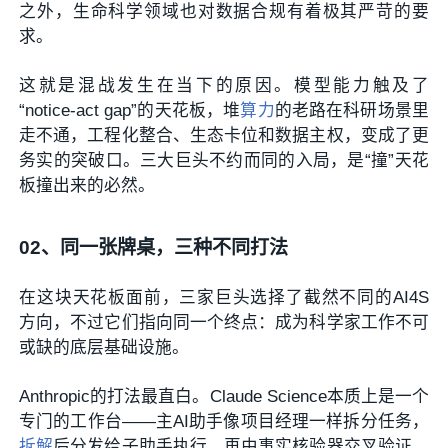
之外，生命科学领域也对数据合规有着极其严苛的要
求。
这就是混战发生在当下的原因。模型能力触及了
“notice-act gap”的天花板，堆
算力
的老路在科研场景里
走不通，工程化整合、生态卡位和数据主权，变成了更
务实的突破口。三大巨头不约而同的入局，是“撞”天花
板撞出来的必然。
02、
同一张牌桌，三种不同打法
在这块天花板面前，三家巨头选择了截然不同的AI4S
方向，不过它们指向同一个终点：成为科学家工作不可
或缺的底层基础设施。
Anthropic的打法最直白。Claude Science本质上是一个
专门的工作台——主AI助手像项目经理一样拆分任务，
拆解
后分发给子助手执行，再由事实核验器交叉验证。