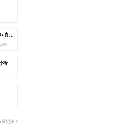
SAW滤波器封装演进史：屹立芯创除泡+真空贴压膜技术赋能跨代工艺
1/08
分析
查看更多