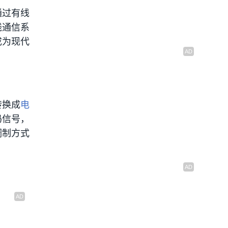
通过有线
线通信系
成为现代
转换成
电
码信号，
调制方式