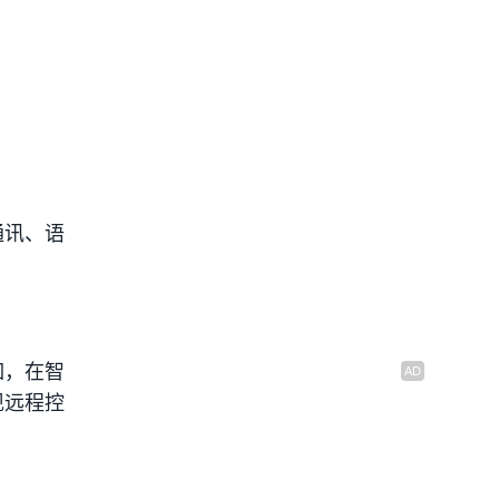
通讯、语
如，在智
现远程控