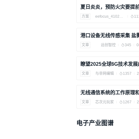
方案
eefocus_4102702
11
文章
远创智控
345
0
瞭望2025全球6G技术发
文章
与非网编辑
1357
2
无线通信系统的工作原理
文章
芯次元玩家
1267
2
电子产业图谱