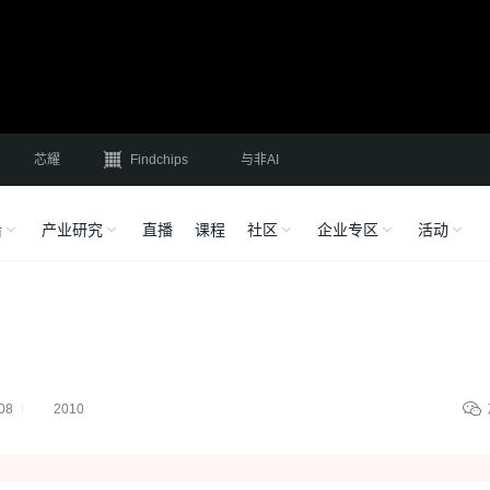
芯耀
Findchips
与非AI
沿
产业研究
直播
课程
社区
企业专区
活动
08
2010