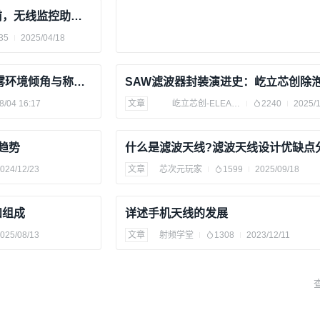
夏日炎炎，预防火灾要提前，无线监控助力大型森林防火系统实施方案，4k高清视频传输，森林生态一览无遗
35
2025/04/18
港口设备无线传感采集 盐雾环境倾角与称重信号传输案例
8/04 16:17
文章
屹立芯创-ELEADTECH
2240
2025/1
展趋势
什么是滤波天线?滤波天线设计优缺点
024/12/23
文章
芯次元玩家
1599
2025/09/18
和组成
详述手机天线的发展
025/08/13
文章
射频学堂
1308
2023/12/11