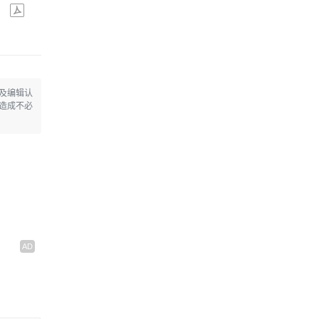
$6.08
查看
及编辑认
造成不必