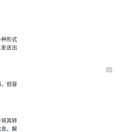
各种形式
线发送出
播，但容
并将其转
信息。解