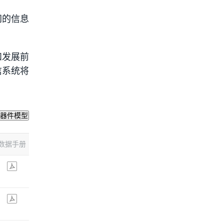
间的信息
和发展前
信系统将
器件模型
数据手册
ECAD模型
风险等级
参考价格
更多信息
$6.04
查看
$9.6
查看