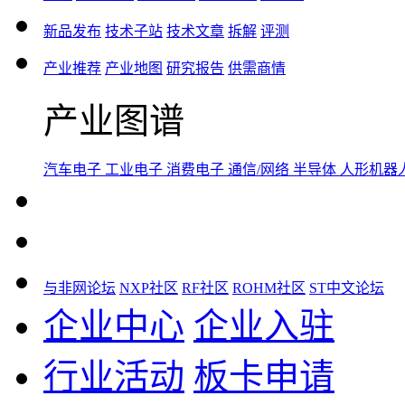
新品发布
技术子站
技术文章
拆解
评测
产业推荐
产业地图
研究报告
供需商情
产业图谱
汽车电子
工业电子
消费电子
通信/网络
半导体
人形机器
与非网论坛
NXP社区
RF社区
ROHM社区
ST中文论坛
企业中心
企业入驻
行业活动
板卡申请