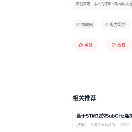
原创声明：本文为深圳市瑞福科技
物联网
电力监控
点赞
收藏
相关推荐
基于STM32的SubGHz
方案
意法半导体(ST)
703