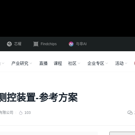
芯耀
Findchips
与非AI
沿
产业研究
直播
课程
社区
企业专区
活动
测控装置-参考方案
有限公司
103