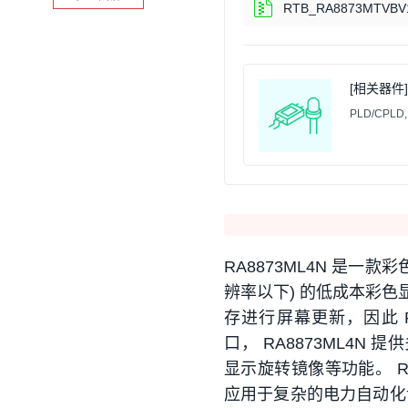
RTB_RA8873MTVBV1
[相关器件] 
PLD/CPLD,E
RA8873ML4N 是一款彩
辨率以下) 的低成本彩色显
存进行屏幕更新，因此 RA
口， RA8873ML4N
显示旋转镜像等功能。 RA
应用于复杂的电力自动化