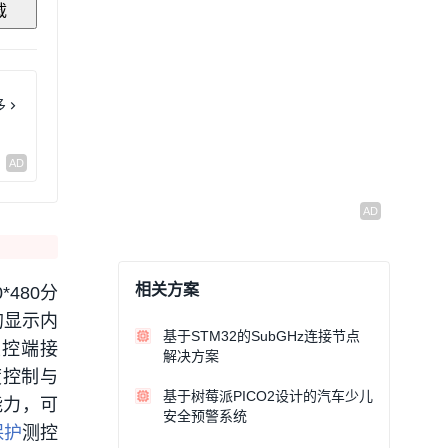
载
多
相关方案
*480分
的显示内
基于STM32的SubGHz连接节点
主控端接
解决方案
度控制与
基于树莓派PICO2设计的汽车少儿
能力，可
安全预警系统
保护
测控