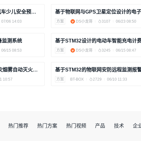
基于树莓派PICO2设计的汽车少儿安全预警系统
基于物联网与GPS卫星定位设计的电
07/06 14:03
方案
DS小龙哥
3107
06/23 08:50
蜂监测系统
基于STM32设计的电动车智能充电计
06/15 08:53
方案
DS小龙哥
3245
06/15 08:47
基于STM32物联网WiFi火灾烟雾自动灭火报警器Proteus仿真+代码+报告+视频
1 10:57
方案
BT-BOX
2729
06/10 11:33
热门推荐
热门方案
热门视频
产品
技术
企