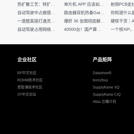
热扩散工艺：锌扩散非吸收窗口制备揭秘
单片机 APP 应该如何调试？
自动驾驶中占据感知网络是如何识别障碍物的？
路由器双机热备Gateway重定向不通问题
一道题直接打通灵敏度・链路预算・传播模型任督二脉
爆肝 36 张图彻底解释清楚 AI 圈 136 个造词艺术！
自动驾驶占用网络还需要数据标注吗？
40000台！国产算力大单开标，华为鲲鹏成大赢家
企业社区
产品矩阵
RF中文社区
Datasheet5
ROHM技术社区
bom2buy
恩智浦技术社区
Supplyframe XQ
ST中文论坛
Supplyframe CIQ
Atlas 芯耀计划