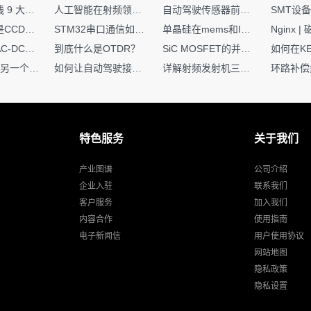
射频PCB走线 9 大高频致命坑！踩中一个，匹配直接报废
人工智能在射频领域的创新应用与顶刊论文解析
自动驾驶传感器前融合与后融合技术上有何区别？
你知道什么是CCDF吗？它有什么用？
STM32串口通信如何处理不定长数据？这两种方法你都了解嘛？
单晶硅在mems和IC中作用的区别
硬核干货｜AC-DC工作原理 + PCB设计要点，看完秒懂电源设计！
到底什么是OTDR？
SiC MOSFET的并联设计要点
一个核XIP，另一个核如何IAP？
如何让自动驾驶接管设计更合理？
详解射频发射机三大架构：原理、应用与设计要点
特色服务
关于我们
产业图谱
公司介绍
企业入驻
联系我们
客户服务
加入我们
内容合作
使用指南
电子新闻信
用户使用协议
网站地图
隐私政策
隐私设置