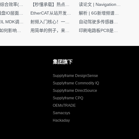
SMT设备综合效率(OEE)计算有很多版本，这个版本最直接明了全面！
【秒懂承载】热点技术名词 -“SerDes”
读论文 | Navigation World Models: 构建机器人视觉导航的“想象力引擎“
Nginx | 磁盘IO层面性能优化：error日志内存环形缓冲区及小文件sendfile零拷贝技术
EtherCAT从站开发避坑指南：30分钟搞定ESI XML（上）
解析 | 6G新增频谱版图：U6G、FR3、Sub-THz，3GPP Rel-19/Rel-20标准
如何在KEIL MDK调试时避免看门狗引起的复位？
射频入门核心！一文搞懂阻抗匹配到底是什么
自动驾驶多传感器前融合，到底提前融合了什么？
环路补偿如何影响你的电源稳定性
用简单的例子，来理解C指针
印刷电路板PCB是怎么设计出来的？第二篇：进阶篇细说Layout流程
集团旗下
Supplyframe DesignSense
Supplyframe Commodity IQ
Supplyframe DirectSource
Supplyframe CPQ
OEMsTRADE
Samacsys
Hackaday