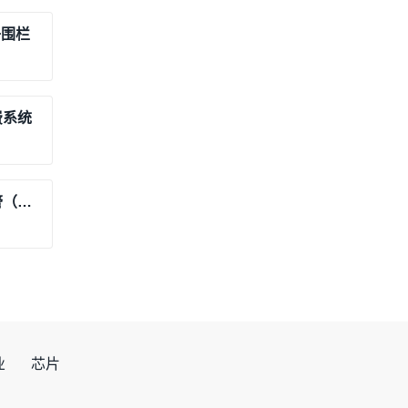
子围栏
费系统
基于STM32的物联网安防远程监测报警（原理图+PCB+报告+器件清单+APP+讲解视频
业
芯片