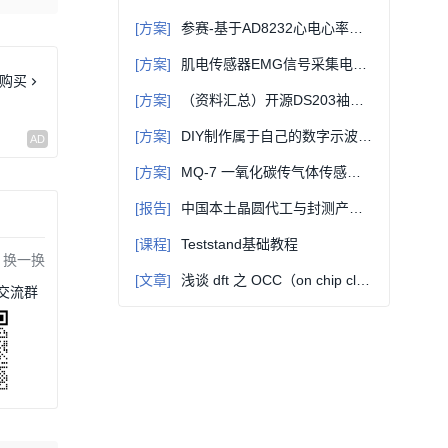
[方案]
参赛-基于AD8232心电心率图监测测量（原理图+PCB+ 源码）
[方案]
肌电传感器EMG信号采集电路（原理图+arduino源码+Processing源码）
购买
[方案]
（资料汇总）开源DS203袖珍示波器MCU源码、APP源码、原理图、固件升级等
[方案]
DIY制作属于自己的数字示波器（原理图、程序源码、使用说明等）
[方案]
MQ-7 一氧化碳传气体传感器资料汇总（原理图+stm32/Arduino示例代码+使用说明等）
[报告]
中国本土晶圆代工与封测产业地图（2025版）
[课程]
Teststand基础教程
换一换
[文章]
浅谈 dft 之 OCC（on chip clock）
交流群