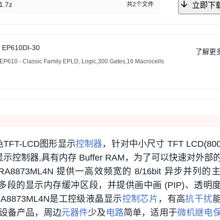
.7z
共2个文件
立即下
EP610DI-30
了解更
P610 - Classic Family EPLD, Logic,300 Gates,16 Macrocells
色TFT-LCD图形显示
控制器
，针对中小尺寸 TFT LCD(800
示控制器,具有内存 Buffer RAM，为了可以快速对外部
8873ML4N 提供一高效频宽的 8/16bit 异步并列的
 提供多段的显示内存缓冲区段，并提供画中画 (PIP)、透明
8873ML4N是工控级液晶显示
控制芯片
，有高
抗干扰
设备产品，周边
元器件
少及
电路
简单，适用于
微机继电