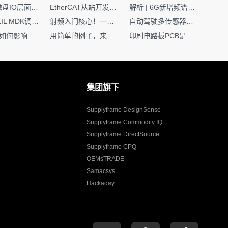
Nginx | 磁盘IO层面性能优化：error日志内存环形缓冲区及小文件sendfile零拷贝技术
EtherCAT从站开发避坑指南：30分钟搞定ESI XML（上）
解析 | 6G新增频谱版图：U6G、FR3、Sub-THz，3GPP Rel-19/Rel-20标准
如何在KEIL MDK调试时避免看门狗引起的复位？
射频入门核心！一文搞懂阻抗匹配到底是什么
自动驾驶多传感器前融合，到底提前融合了什么？
环路补偿如何影响你的电源稳定性
用简单的例子，来理解C指针
印刷电路板PCB是怎么设计出来的？第二篇：进阶篇细说Layout流程
集团旗下
Supplyframe DesignSense
Supplyframe Commodity IQ
Supplyframe DirectSource
Supplyframe CPQ
OEMsTRADE
Samacsys
Hackaday