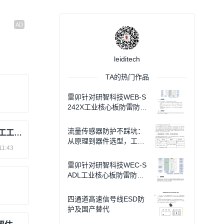
leiditech
TA的热门作品
雷卯针对研智科技WEB-S
242X工业核心板防雷防静
电方案
流量传感器防护不踩坑：
Jetson Orin NX 无人机载板 PCBA 加工工艺方案｜适配 Holybro Pixhaw
从原理到器件选型，工程
11:43
师直接套用手册
雷卯针对研智科技WEC-S
ADL工业核心板防雷防静
电方案
四通道高速信号线ESD防
护及国产替代