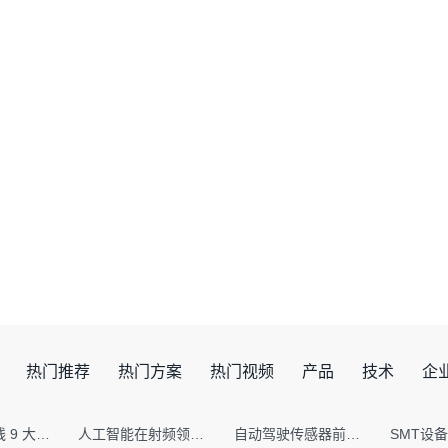
热门推荐
热门方案
热门视频
产品
技术
企
射频PCB走线 9 大高频致命坑！踩中一个，匹配直接报废
人工智能在射频领域的创新应用与顶刊论文解析
自动驾驶传感器前融合与后融合技术上有何区别？