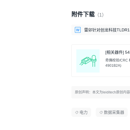
附件下载
（1）
雷卯针对创龙科技TLDR1
[相关器件] 54
奇偶校验/CRC 校验器,
4901B2A)
原创声明：本文为leiditech
电力
数据采集器