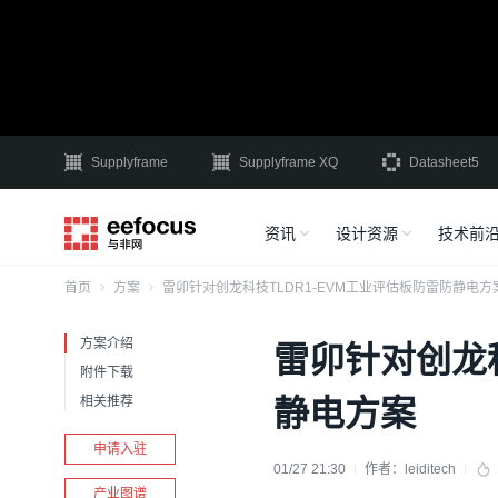
Supplyframe
Supplyframe XQ
Datasheet5
资讯
设计资源
技术前
首页
方案
雷卯针对创龙科技TLDR1-EVM工业评估板防雷防静电方
方案介绍
雷卯针对创龙科
附件下载
相关推荐
静电方案
申请入驻
01/27 21:30
作者：
leiditech
产业图谱