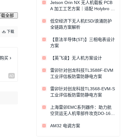
Jetson Orin NX 无人机载板 PCB
A 加工工艺方案｜适配 Holybro Pi
xhaw
下载全部
低空经济下无人机ESD/浪涌防护
全链路方案解析
下载
【意法半导体(ST)】三相电表设计
方案
购买
【英飞凌】无人机方案设计
雷卯针对创龙科技TL3588F-EVM
工业评估板防雷防静电方案
雷卯针对创龙科技TL3568-EVM-S
工业评估板防雷防静电方案
上海雷卯EMC系列器件：助力航
空货运无人机零部件攻克DO-160
G测试
AM32 电调方案