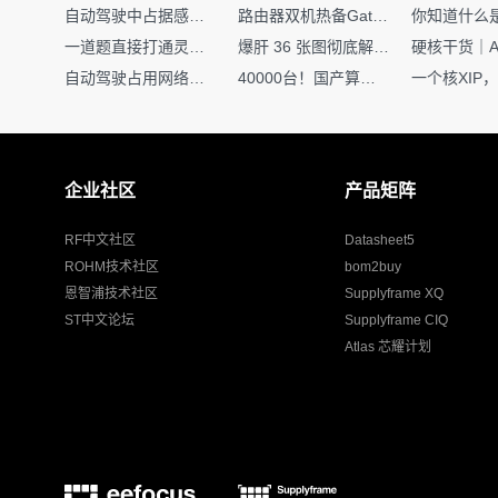
自动驾驶中占据感知网络是如何识别障碍物的？
路由器双机热备Gateway重定向不通问题
一道题直接打通灵敏度・链路预算・传播模型任督二脉
爆肝 36 张图彻底解释清楚 AI 圈 136 个造词艺术！
自动驾驶占用网络还需要数据标注吗？
40000台！国产算力大单开标，华为鲲鹏成大赢家
企业社区
产品矩阵
RF中文社区
Datasheet5
ROHM技术社区
bom2buy
恩智浦技术社区
Supplyframe XQ
ST中文论坛
Supplyframe CIQ
Atlas 芯耀计划