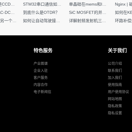
你知道什么是CCDF吗？它有什么用？
STM32串口通信如何处理不定长数据？这两种方法你都了解嘛？
单晶硅在mems和IC中作用的区别
硬核干货｜AC-DC工作原理 + PCB设计要点，看完秒懂电源设计！
到底什么是OTDR？
SiC MOSFET的并联设计要点
一个核XIP，另一个核如何IAP？
如何让自动驾驶接管设计更合理？
详解射频发射机三大架构：原理、应用与设计要点
特色服务
关于我们
产业图谱
公司介绍
企业入驻
联系我们
客户服务
加入我们
内容合作
使用指南
电子新闻信
用户使用协议
网站地图
隐私政策
隐私设置