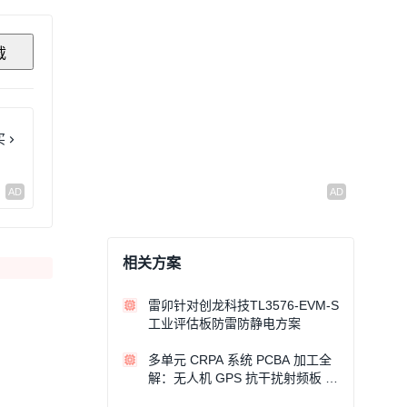
载
买
相关方案
雷卯针对创龙科技TL3576-EVM-S
工业评估板防雷防静电方案
多单元 CRPA 系统 PCBA 加工全
解：无人机 GPS 抗干扰射频板 E
MC 设计与量产工艺规范