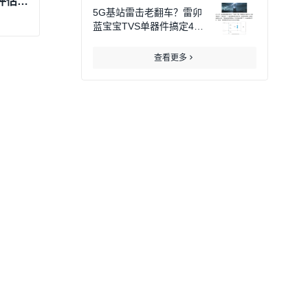
雷卯针对创龙科技TL3588F-EVM工业评估板防雷防静电方案
5G基站雷击老翻车？雷卯
蓝宝宝TVS单器件搞定48
V电源防护！
查看更多