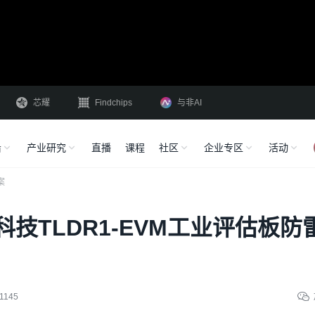
芯耀
Findchips
与非AI
沿
产业研究
直播
课程
社区
企业专区
活动
案
技TLDR1-EVM工业评估板防
1145