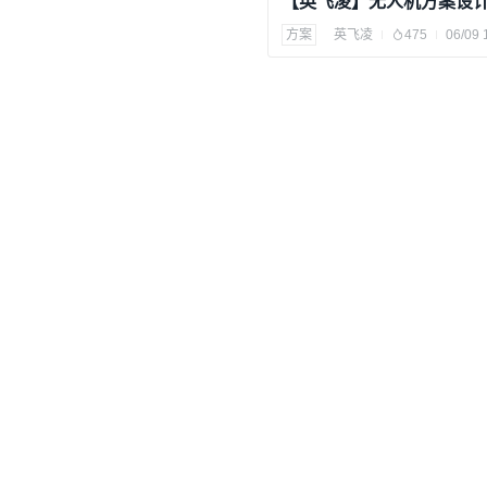
【英飞凌】无人机方案设
方案
英飞凌
475
06/09 