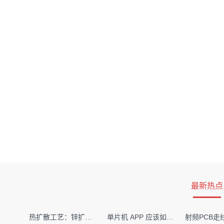
最新热点
热扩散工艺：锌扩散非吸收窗口制备揭秘
单片机 APP 应该如何调试？