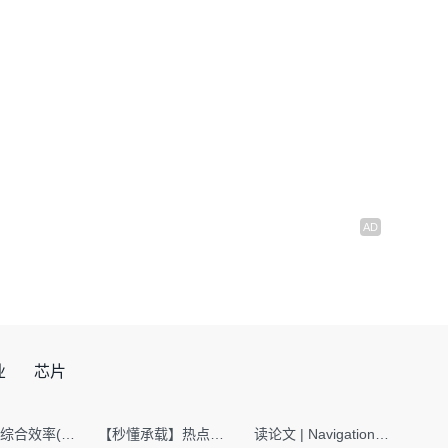
业
芯片
SMT设备综合效率(OEE)计算有很多版本，这个版本最直接明了全面！
【秒懂承载】热点技术名词 -“SerDes”
读论文 | Navigation World Models: 构建机器人视觉导航的“想象力引擎“