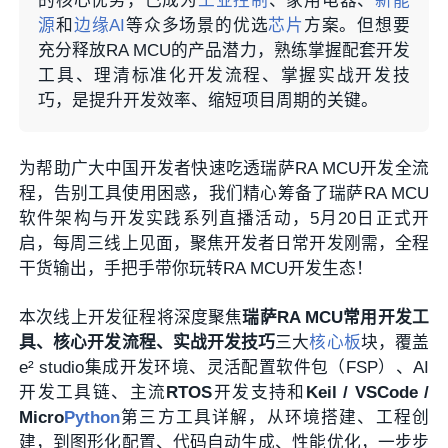
的核心优势，已成为
工业控制
、家用电器、
新能
源
和
边缘AI
等众多场景的优选
芯片
方案。但想要
充分释放RA MCU的产品潜力，熟练掌握配套开发
工具、理清标准化开发流程、掌握实战开发技
巧，是提升开发效率、缩短项目周期的关键。
为帮助广大中国开发者快速吃透瑞萨RA MCU开发全流
程，告别工具使用困惑，我们精心筹备了瑞萨RA MCU
软件架构与开发实践系列直播活动，5月20日正式开
启，每周三线上见面，聚焦开发者日常开发刚需，全程
干货输出，手把手带你玩转RA MCU开发生态！
本次线上开发征程将深度聚焦
瑞萨
RA MCU常用开发工
具、核心开发流程、实战开发技巧
三大
核心板
块，覆盖
e² studio集成开发环境、灵活配置软件包（FSP）、AI
开发工具链、主流
RTOS
开发支持和
Keil / VSCode /
Micro
Python
第三方工具详解，从环境搭建、工程创
建，到图形化配置、代码自动生成、性能优化，一步步