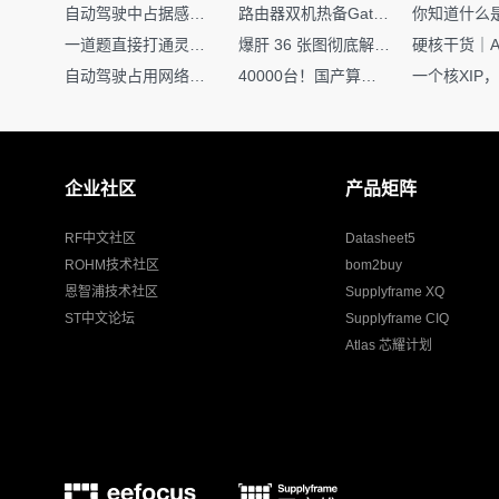
自动驾驶中占据感知网络是如何识别障碍物的？
路由器双机热备Gateway重定向不通问题
一道题直接打通灵敏度・链路预算・传播模型任督二脉
爆肝 36 张图彻底解释清楚 AI 圈 136 个造词艺术！
自动驾驶占用网络还需要数据标注吗？
40000台！国产算力大单开标，华为鲲鹏成大赢家
企业社区
产品矩阵
RF中文社区
Datasheet5
ROHM技术社区
bom2buy
恩智浦技术社区
Supplyframe XQ
ST中文论坛
Supplyframe CIQ
Atlas 芯耀计划