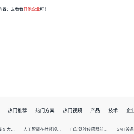
内容：去看看
其他企业
吧！
热门推荐
热门方案
热门视频
产品
技术
企
射频PCB走线 9 大高频致命坑！踩中一个，匹配直接报废
人工智能在射频领域的创新应用与顶刊论文解析
自动驾驶传感器前融合与后融合技术上有何区别？