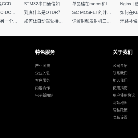
你知道什么是CCDF吗？它有什么用？
STM32串口通信如何处理不定长数据？这两种方法你都了解嘛？
单晶硅在mems和IC中作用的区别
硬核干货｜AC-DC工作原理 + PCB设计要点，看完秒懂电源设计！
到底什么是OTDR？
SiC MOSFET的并联设计要点
一个核XIP，另一个核如何IAP？
如何让自动驾驶接管设计更合理？
详解射频发射机三大架构：原理、应用与设计要点
特色服务
关于我们
产业图谱
公司介绍
企业入驻
联系我们
客户服务
加入我们
内容合作
使用指南
电子新闻信
用户使用协议
网站地图
隐私政策
隐私设置