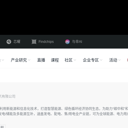
芯耀
Findchips
与非AI
沿
产业研究
直播
课程
社区
企业专区
活动
气有限公司
于利用新能源和信息化技术，打造智慧能源、绿色循环经济协同生态，为助力“碳中和
发电/储能及多能源互补，涵盖发电、配电、售/用电全产业链，可为全球能源、电力
电桩