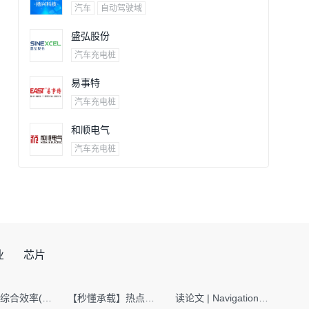
汽车
自动驾驶域
盛弘股份
汽车充电桩
易事特
汽车充电桩
和顺电气
汽车充电桩
业
芯片
SMT设备综合效率(OEE)计算有很多版本，这个版本最直接明了全面！
【秒懂承载】热点技术名词 -“SerDes”
读论文 | Navigation World Models: 构建机器人视觉导航的“想象力引擎“