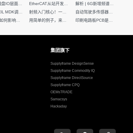
Nginx | 磁盘IO层面性能优化：error日志内存环形缓冲区及小文件sendfile零拷贝技术
EtherCAT从站开发避坑指南：30分钟搞定ESI XML（上）
解析 | 6G新增频谱版图：U6G、FR3、Sub-THz，3GPP Rel-19/Rel-20标准
如何在KEIL MDK调试时避免看门狗引起的复位？
射频入门核心！一文搞懂阻抗匹配到底是什么
自动驾驶多传感器前融合，到底提前融合了什么？
环路补偿如何影响你的电源稳定性
用简单的例子，来理解C指针
印刷电路板PCB是怎么设计出来的？第二篇：进阶篇细说Layout流程
集团旗下
Supplyframe DesignSense
Supplyframe Commodity IQ
Supplyframe DirectSource
Supplyframe CPQ
OEMsTRADE
Samacsys
Hackaday