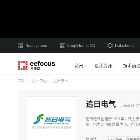
Supplyframe
Supplyframe XQ
Datasheet5
资讯
设计资源
技术前
首页
企业中心
追日电气
追日电气
上海追日电
追日电气创建于1997年，致力
统、电力网电能质量优化、光伏
产业链
工业电子
汽车充