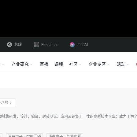
芯耀
Findchips
与非AI
沿
产业研究
直播
课程
社区
企业专区
活动
公众号
领域集研发、设计、验证、封装测试、应用及销售于一体的高新技术企业；致力于为全
箱
消费电子
智能门锁
消费电子
智能电视