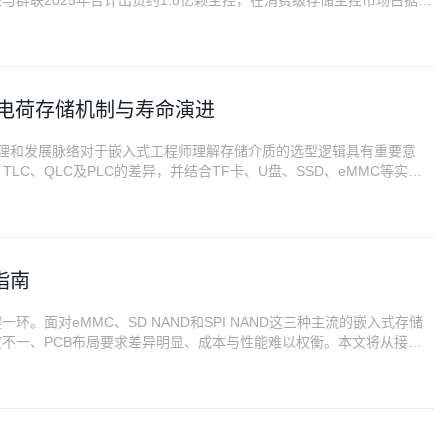
与群联2025年合计出货约1.8亿颗主控，在消费级存储主控市场占据较
部署量已突破1亿颗；得一微的智能手机存储主控芯片出货亦突破1亿
LC的电荷存储机制与寿命演进
础原理和发展脉络对于嵌入式工程师理解存储介质的选型逻辑具有重要意
LC、QLC及PLC的差异，并结合TF卡、U盘、SSD、eMMC等实际
MOS管到存储单元：NAND Flash的物理基础 NAND Flash
指南
面对eMMC、SD NAND和SPI NAND这三种主流的嵌入式存储
不一、PCB布局要求差异明显、成本与性能难以权衡。本文将从接口
，为嵌入式工程师提供一份完整的技术对比指南。