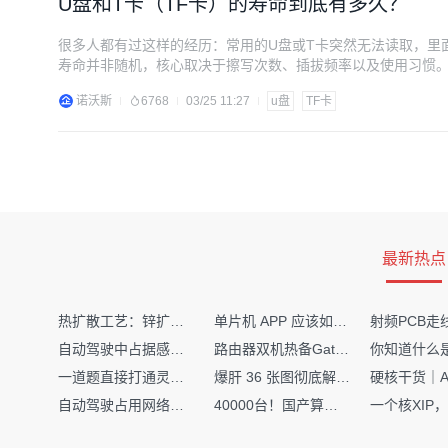
U盘和T卡（TF卡）的寿命到底有多久？
很多人都有过这样的经历：常用的U盘或T卡突然无法读取，里
寿命并非随机，核心取决于擦写次数、插拔频率以及使用习惯
损耗雷区，最大化延长使用寿命。 先明确两个关键定义，避免认知偏
诺沃斯
6768
03/25 11:27
u盘
TF卡
写（并非单次存入或删除文件就算1次
最新热点
热扩散工艺：锌扩散非吸收窗口制备揭秘
单片机 APP 应该如何调试？
自动驾驶中占据感知网络是如何识别障碍物的？
路由器双机热备Gateway重定向不通问题
一道题直接打通灵敏度・链路预算・传播模型任督二脉
爆肝 36 张图彻底解释清楚 AI 圈 136 个造词艺术！
自动驾驶占用网络还需要数据标注吗？
40000台！国产算力大单开标，华为鲲鹏成大赢家