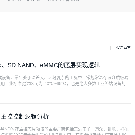
仅看官方
、SD NAND、eMMC的底层实现逻辑
式设备，常年处于温差大、环境复杂的工况中，常规常温存储介质极易
用工业标准宽温区间为-40℃~85℃，也是绝大多数工业终端设备的额
所以能够适配极限温域稳定工作，并非简单的参数标注升级，而是从上游晶
产主控控制逻辑分析
全球NAND闪存主控芯片领域的主要厂商包括美满电子、慧荣、群联、祥硕