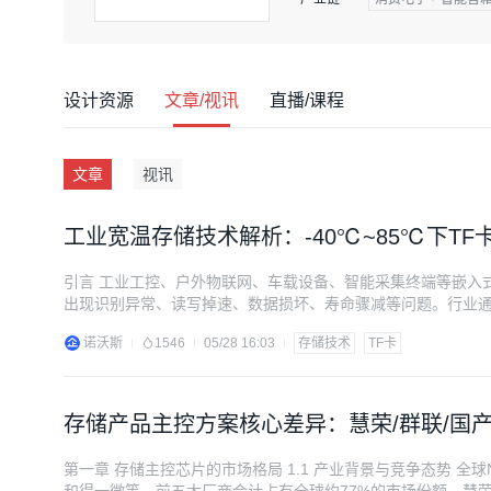
设计资源
文章/视讯
直播/课程
文章
视讯
工业宽温存储技术解析：-40℃~85℃下TF卡
引言 工业工控、户外物联网、车载设备、智能采集终端等嵌入
出现识别异常、读写掉速、数据损坏、寿命骤减等问题。行业通
定工作温域。 市面上工业级TF卡、SD NAND、eMMC之
诺沃斯
1546
05/28 16:03
存储技术
TF卡
圆筛选、中端封装工艺、底层固件算法
存储产品主控方案核心差异：慧荣/群联/国
第一章 存储主控芯片的市场格局 1.1 产业背景与竞争态势 