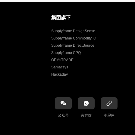
集团旗下
Supplyframe DesignSense
Supplyframe Commodity IQ
Supplyframe DirectSource
Supplyframe CPQ
OEMsTRADE
Samacsys
Hackaday
公众号
官方群
小程序