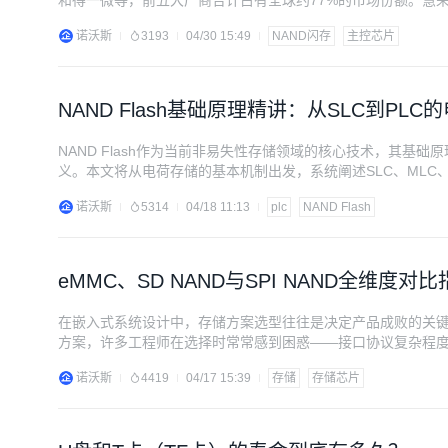
和得一微等，前五大厂商合计占有全球约77%的市场份额。慧荣
大份额。 国内主控厂商方面，江波龙自研的多款主控芯片累计
诺沃斯
3193
04/30 15:49
NAND闪存
主控芯片
颗。 1.2 产品形态与主控
NAND Flash基础原理精讲：从SLC到P
NAND Flash作为当前非易失性存储领域的核心技术，其基
义。本文将从电荷存储的基本机制出发，系统阐述SLC、MLC、T
产品的介质选型逻辑，为工程师提供一份纯原理层面的技术参考。 一、从
诺沃斯
5314
04/18 11:13
plc
NAND Flash
的本质
eMMC、SD NAND与SPI NAND全维度对比
在嵌入式系统设计中，存储方案选型往往是决定产品成败的关键一环。
方案，许多工程师在选择时常常感到困惑——接口协议复杂程度
协议、引脚数、PCB布局、成本以及MCU适配场景五个维度
诺沃斯
4419
04/17 15:39
存储
存储芯片