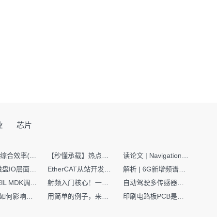
业
芯片
SMT设备综合效率(OEE)计算有很多版本，这个版本最直接明了全面！
【秒懂承载】热点技术名词 -“SerDes”
读论文 | Navigation World Models: 构建机器人视觉导航的“想象力引擎“
Nginx | 磁盘IO层面性能优化：error日志内存环形缓冲区及小文件sendfile零拷贝技术
EtherCAT从站开发避坑指南：30分钟搞定ESI XML（上）
解析 | 6G新增频谱版图：U6G、FR3、Sub-THz，3GPP Rel-19/Rel-20标准
如何在KEIL MDK调试时避免看门狗引起的复位？
射频入门核心！一文搞懂阻抗匹配到底是什么
自动驾驶多传感器前融合，到底提前融合了什么？
环路补偿如何影响你的电源稳定性
用简单的例子，来理解C指针
印刷电路板PCB是怎么设计出来的？第二篇：进阶篇细说Layout流程