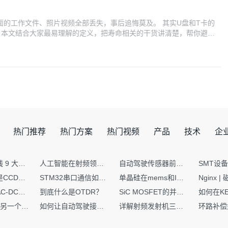
面的工作文件、照片视频全部丢失，事后追悔莫及。 其实U盘和T卡的
。本文结合大家最易理解的定义，把寿命相关的干货讲清楚，帮你避开
差： 1. 擦写1次：将U盘/T卡存满 → 全部删除，视为1次完整擦
热门推荐
热门方案
热门视频
产品
技术
企
射频PCB走线 9 大高频致命坑！踩中一个，匹配直接报废
人工智能在射频领域的创新应用与顶刊论文解析
自动驾驶传感器前融合与后融合技术上有何区别？
你知道什么是CCDF吗？它有什么用？
STM32串口通信如何处理不定长数据？这两种方法你都了解嘛？
单晶硅在mems和IC中作用的区别
硬核干货｜AC-DC工作原理 + PCB设计要点，看完秒懂电源设计！
到底什么是OTDR？
SiC MOSFET的并联设计要点
一个核XIP，另一个核如何IAP？
如何让自动驾驶接管设计更合理？
详解射频发射机三大架构：原理、应用与设计要点