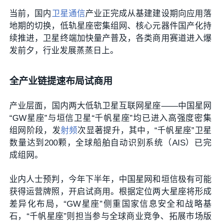
当前，国内
卫星通信
产业正完成从基建建设期向应用落
地期的切换，低轨星座密集组网、核心元器件国产化持
续推进，卫星终端加快量产普及，各类商用赛道进入爆
发前夕，行业发展蒸蒸日上。
全产业链提速布局试商用
产业层面，国内两大低轨卫星互联网星座——中国星网
“GW星座”与垣信卫星“千帆星座”均已进入高强度密集
组网阶段，发
射频
次显著提升，其中，“千帆星座”卫星
数量达到200颗，全球船舶自动识别系统（AIS）已完
成组网。
业内人士预判，今年下半年，中国星网和垣信极有可能
获得运营牌照，开启试商用。根据定位两大星座将形成
差异化布局，“GW星座”侧重国家信息安全和战略基
石，“千帆星座”则担当参与全球商业竞争、拓展市场版