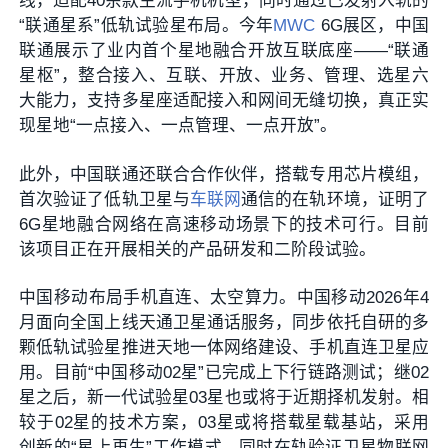
线，适配40余款主流手机机型，同时通过已发射入轨的
“联通星系”低轨试验星布局。今年
MWC
6G展区，中国
联通展示了业内首个星地融合开放互联底座——“联通
星枢”，整合接入、互联、开放、业务、管理、选星六
大能力，支持多星座适配接入和网间无缝切换，真正实
现星地“一点接入、一点管理、一点开放”。
此外，中国联通还联合合作伙伴，搭载专用芯片模组，
首次验证了低轨卫星与
车联网
通信的在轨环境，证明了
6G星地融合网络在高速移动场景下的技术可行。目前
该项目正在开展相关的产品研发和二阶段试验。
中国移动布局手机直连、太空算力。中国移动2026年4
月面向全国上线天通卫星通话服务，同步依托自研的多
颗低轨试验星推进天地一体网络建设、手机直连卫星应
用。目前“中国移动02星”已完成上下行链路测试；继02
星之后，新一代试验星03星也或将于近期择机发射。相
较于02星的技术方案，03星或将搭载星载基站，采用
创新的“星上再生”工作模式，同时在轨验证卫星物联网