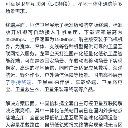
可满足卫星互联网（L-C频段）、星地一体化通信等多
场景需求。
终端层面，垣信卫星展示了标准版和航空版终端，标准
版开机即可自动接入千帆星座，下载速率最高为
450Mbps、上传速率为150Mbps；航空版安装于飞机机
身，为宽体、窄体、支线等各种机型提供可靠的卫星互
联网接入服务。龙擎空天打造国产化轻量化低轨卫星智
能终端，可在静态固定场景、车载动态移动场景下实现
稳定、高速的星地通信，同时广泛适配应急救援、海洋
航运、野外作业、户外通信保障等场景。国电高科展示
了
手持终端
、卫星Wi-Fi伴侣、车载终端、卫星充电
宝、卫星救生衣、卫星集装箱终端等产品。
解决方案层面，中国信科携全套自主可控卫星互联网解
决方案亮相，其中一体化信关站目前已在国内外多站点
落地应用，全面支撑低轨卫星互联网全球化组网运营；
大容量星载路由，自研低轨短报文终端实现全域无盲区