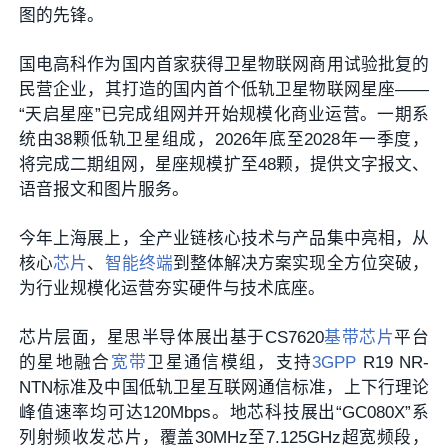
图的先锋。
国电高科作为国内首家获得卫星物联网商用试验批复的
民营企业，其打造的国内首个低轨卫星物联网星座——
“天启星座”已完成组网并开始规模化商业运营。一期系
统由38颗低轨卫星组成，2026年底至2028年一季度，
将完成二期组网，星座规模扩至48颗，提供文字报文、
语音报文和图片服务。
今年上海展上，全产业链核心技术与产品集中亮相，从
核心
芯片
、
智能终端
到整体解决方案实现全方位突破，
为行业规模化运营夯实硬件与技术底座。
芯片层面，星思半导体展出基于CS7620
基带芯片
平台
的星地融合
宽带
卫星通信模组，支持
3GPP
R19 NR-
NTN标准及中国低轨卫星互联网通信标准，上下行理论
峰值速率均可达120Mbps。地芯科技展出“GC080X”系
列射频收发芯片，覆盖30MHz至7.125GHz超宽频段，