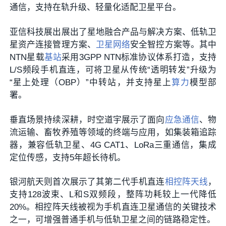
通信，支持在轨升级、轻量化适配卫星平台。
亚信科技展出展出了星地融合产品与解决方案、低轨卫
星资产连接管理方案、
卫星网络
安全智控方案等。其中
NTN星载
基站
采用3GPP NTN标准协议体系打造，支持
L/S频段手机直连，可将卫星从传统“透明转发”升级为
“星上处理（OBP）”中转站，并支持星上
算力
模型部
署。
垂直场景持续深耕，时空道宇展示了面向
应急通信
、物
流运输、畜牧养殖等领域的终端与应用，如集装箱追踪
器，兼容低轨卫星、4G CAT1、LoRa三重通信，集成
定位传感，支持5年超长待机。
银河航天则首次展示了其第二代手机直连
相控阵天线
，
支持128波束、L和S双频段，整阵功耗较上一代降低
20%。相控阵天线被视为手机直连卫星通信的关键技术
之一，可增强普通手机与低轨卫星之间的链路稳定性。