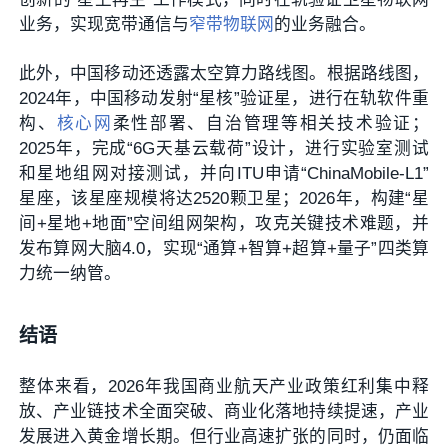
业务，实现宽带通信与
窄带物联网
的业务融合。
此外，中国移动还透露太空算力路线图。根据路线图，
2024年，中国移动发射“星核”验证星，进行在轨软件重
构、
核心网
柔性部署、自治管理等相关技术验证；
2025年，完成“6G天基云载荷”设计，进行实验室测试
和星地组网对接测试，并向ITU申请“ChinaMobile-L1”
星座，该星座规模将达2520颗卫星；2026年，构建“星
间+星地+地面”空间组网架构，攻克关键技术难题，并
发布算网大脑4.0，实现“通算+智算+超算+量子”四类算
力统一纳管。
结语
整体来看，2026年我国商业航天产业政策红利集中释
放、产业链技术全面突破、商业化落地持续提速，产业
发展进入黄金增长期。但行业高速扩张的同时，仍面临