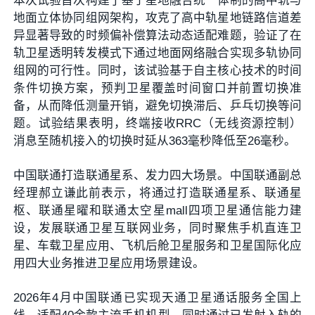
本次试验首次构建了基于星地融合统一体制的高中轨与
地面立体协同组网架构，攻克了高中轨星地链路信道差
异显著导致的时频偏补偿算法动态适配难题，验证了在
轨卫星透明转发模式下通过地面网络融合实现多轨协同
组网的可行性。同时，该试验基于自主核心技术的时间
条件切换方案，预判卫星覆盖时间窗口并前置切换准
备，从而降低测量开销，避免切换滞后、乒乓切换等问
题。试验结果表明，终端接收RRC（无线资源控制）
消息至随机接入的切换时延从363毫秒降低至26毫秒。
中国联通打造联通星系、发力四大场景。中国联通副总
经理郝立谦此前表示，将通过打造联通星系、联通星
枢、联通星曜和联通太空星mall四项卫星通信能力建
设，发展联通卫星互联网业务，同时聚焦手机直连卫
星、车载卫星应用、飞机后舱卫星服务和卫星国际化应
用四大业务推进卫星应用场景建设。
2026年4月中国联通已实现天通卫星通话服务全国上