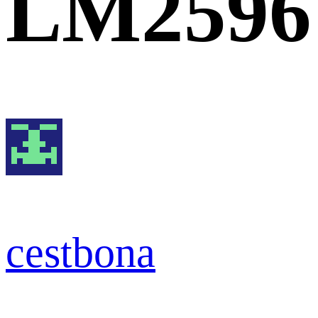
LM2596
cestbona