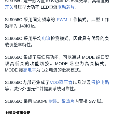
SL9056C 是一款内置100V功率 MOS高效率、高精度的
开关
降压型大功率 LED恒流
驱动芯片
。
SL9056C 采用固定频率的
PWM
工作模式，典型工作
频率为 140KHz。
SL9056C 采用平均
电流
检测模式，因此具有优异的负
载调整率特性。
SL9056C 集成了高低亮功能，可以通过 MODE 端口实
现高低亮的功能切换。MODE 悬空为高亮模式，
MODE 接
高电平
为 1/2 电流的低亮模式。
SL9056C内部还集成了
VDD
稳压管
以及过温
保护电路
等，减少外围元件并提高系统可靠性。
SL9056C 采用 ESOP8
封装
。
散热片
内置接 SW 脚。