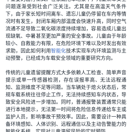
问题逐渐受到社会广泛关注。尤其是在高温天气条件
下，由于家长短时间离车、遗忘儿童仍停留在车内等情
况时有发生，封闭车厢内部温度会快速升高，同时空气
流通不足导致二氧化碳浓度持续增加，容易造成儿童出
现缺氧、中暑甚至更加严重的安全事故。儿童由于年龄
较小、自救能力有限，在危险环境下难以及时发出有效
求助，因此如何利用
智能化
技术实现车内环境监测与主
动预警，已经成为车载安全领域的重要研究方向。
传统的儿童遗留提醒方式大多依赖人工检查、简单声音
提示或单一传感器检测，存在误报率高、无法远程通
知、监测维度不足等问题。当车辆处于熄火状态后，常
规车载系统往往停止工作，无法持续感知车内状态，导
致安全风险进一步增加。同时，普通报警装置通常只能
进行本地提示，无法第一时间将危险信息传递给车主或
监护人员，影响事故干预效率。因此，需要设计一种具
备环境感知、人体识别、远程通信以及主动告警能力的
智能化系统，实现对儿童滞留风险的实时预防。