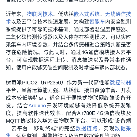
近年来，
物联网技术
、低功耗
嵌入式系统
、
无线通信技
术
以及云平台技术快速发展，为构建
智能车
内安全监测
系统提供了可靠的技术基础。通过部署温湿度传感器、
二氧化碳检测传感器以及人体存在检测模块，可以实时
采集车内环境参数，并结合多传感器融合策略判断是否
存在危险情况。与此同时，通过4G通信模块接入云平
台，可实现数据远程上传、消息推送以及异常事件通
知，使用户能够突破空间限制及时掌握车辆内部状态。
树莓派PICO2（RP2350）作为新一代高性能
微控制器
平台，具备运算能力强、功耗低、接口资源丰富、开发
成本较低等特点，适合用于便携式物联网终端设备开
发。结合
Arduino
开发环境能够有效降低系统开发难
度，提高软件迭代效率。配合Air780E 4G通信模块及
MQTT协议接入华为云物联网平台，可以形成“设备端
—云平台—移动终端”的完整
数据链路
，实现
数据采
集
、远程监测、报警推送以及历史数据管理等功能。