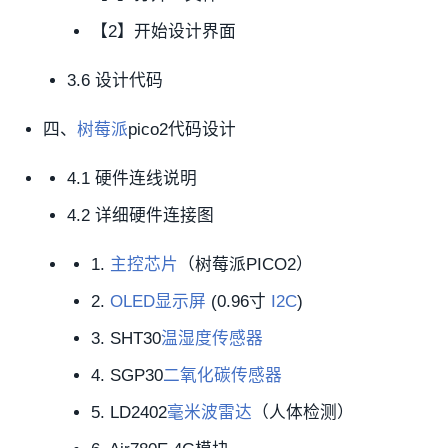
【2】开始设计界面
3.6 设计代码
四、
树莓派
pico2代码设计
4.1 硬件连线说明
4.2 详细硬件连接图
1.
主控芯片
（树莓派PICO2）
2.
OLED显示屏
(0.96寸
I2C
)
3. SHT30
温湿度传感器
4. SGP30
二氧化碳传感器
5. LD2402
毫米波雷达
（人体检测）