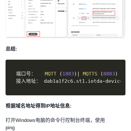
总结:
端口号：   
MQTT
(
1883
)
|
MQTTS
(
8883
)
接入地址： dab1a1f2c6
.
st1
.
iotda
-
device
.
c
根据域名地址得到IP地址信息:
打开Windows电脑的命令行控制台终端，使用
ping