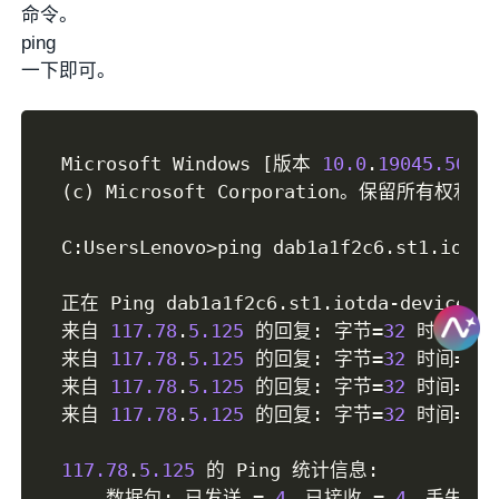
命令。
ping
一下即可。
Microsoft Windows 
[
版本 
10.0
.
19045.5011
(
c
)
 Microsoft Corporation。保留所有权利。

C
:
UsersLenovo
>
ping dab1a1f2c6
.
st1
.
iotda
正在 Ping dab1a1f2c6
.
st1
.
iotda
-
device
.
c
来自 
117.78
.
5.125
 的回复
:
 字节
=
32
 时间
=
37
m
来自 
117.78
.
5.125
 的回复
:
 字节
=
32
 时间
=
37
m
来自 
117.78
.
5.125
 的回复
:
 字节
=
32
 时间
=
37
m
来自 
117.78
.
5.125
 的回复
:
 字节
=
32
 时间
=
37
m
117.78
.
5.125
 的 Ping 统计信息
:
    数据包
:
 已发送 
=
4
，已接收 
=
4
，丢失 
=