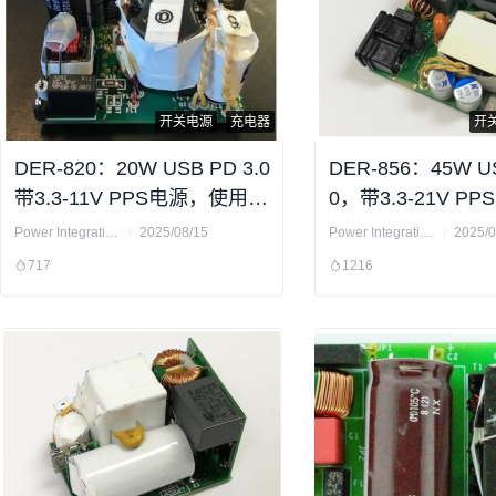
开关电源
充电器
开
DER-820：20W USB PD 3.0
DER-856：45W US
带3.3-11V PPS电源，使用In
0，带3.3-21V P
noSwitch3
用PowiGaN技术
Power Integrations
2025/08/15
Power Integrations
2025/0
717
1216