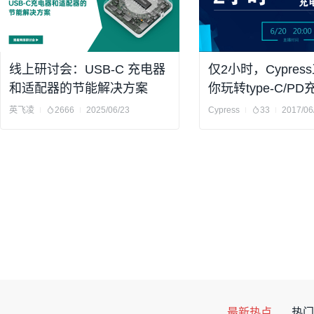
线上研讨会：USB-C 充电器
仅2小时，Cypre
和适配器的节能解决方案
你玩转type-C/P
计！
英飞凌
2666
2025/06/23
Cypress
33
2017/06
最新热点
热门