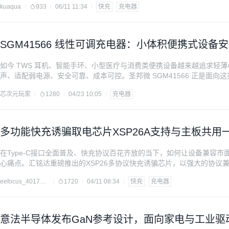
kuaqua
933
06/11 11:34
快充
充电器
备连接到充电器
SGM41566 线性可调充电器：小体积便携式设备
如今 TWS 耳机、智能手环、小型医疗与消费类便携设备越来越追求轻
声、适配弱电源、安全可靠、成本可控。圣邦微 SGM41566 正是面
能、PFC 馒头波等弱电源输入，内置完整保护与多阶段充电逻辑，外
芯次元玩家
1280
04/23 10:05
充电器
多功能快充诱骗取电芯片XSP26A支持与主板共用一
器可取电
在Type-C接口全面普及、快充协议百花齐放的当下，如何让设备兼容
心痛点。汇铭达重磅推出的XSP26多协议快充诱骗芯片，以强大的协议
家居、无人机等领域提供一站式取电解决方案，彻底打破设备供电的协议壁垒
eefocus_4017655
1720
04/11 08:34
快充
充电器
为专业的Type-C受电端（sin
意法半导体发布GaN参考设计，面向家电与工业驱