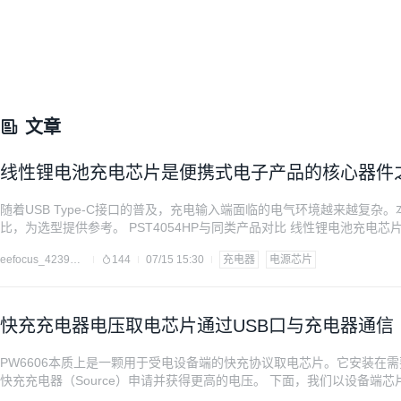
文章
线性锂电池充电芯片是便携式电子产品的核心器件
随着USB Type-C接口的普及，充电输入端面临的电气环境越来越复杂
比，为选型提供参考。 PST4054HP与同类产品对比 线性锂电池充电
（如TP4054、4054H等）和4055系列在充电管理领域应用广泛，但在高
eefocus_4239812
144
07/15 15:30
充电器
电源芯片
快充充电器电压取电芯片通过USB口与充电器通信
PW6606本质上是一颗用于受电设备端的快充协议取电芯片。它安装在需
快充充电器（Source）申请并获得更高的电压。 下面，我们以设备端芯
正：PW6606是“主动请求者” 位置：安装在需要快充供电的设备内部（