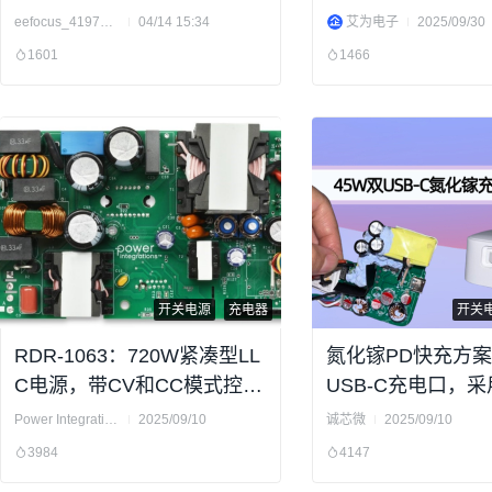
源解决方案
eefocus_4197381
04/14 15:34
艾为电子
2025/09/30
1601
1466
开关电源
充电器
开关
RDR-1063：720W紧凑型LL
氮化镓PD快充方案
C电源，带CV和CC模式控
USB-C充电口，
制，使用HiperLCS-2芯片组
X75GD025E+CX7
Power Integrations
2025/09/10
诚芯微
2025/09/10
3984
4147