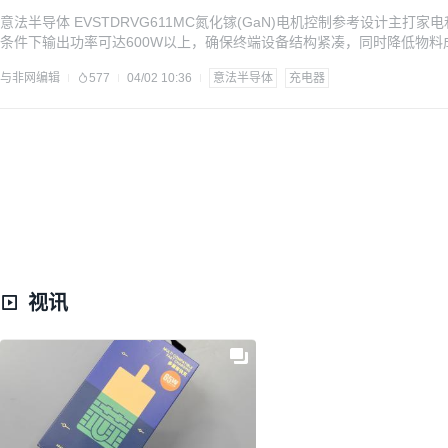
意法半导体 EVSTDRVG611MC氮化镓(GaN)电机控制参考设计主
条件下输出功率可达600W以上，确保终端设备结构紧凑，同时降低物料
发板，即插即用，上电后即可开始评测，板载意法半导体 STDRIVEG611
与非网编辑
577
04/02 10:36
意法半导体
充电器
功率晶体管和混合信号微控制器 STM32G431。开发板是一块两层印刷
视讯