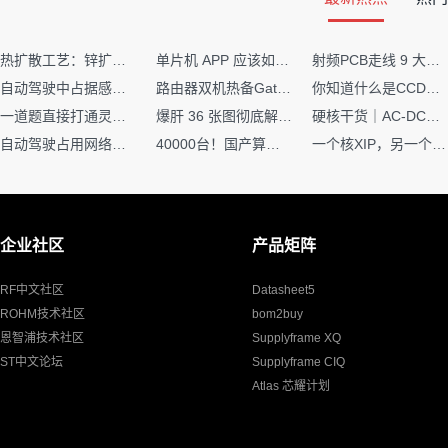
热扩散工艺：锌扩散非吸收窗口制备揭秘
单片机 APP 应该如何调试？
射频PCB走线 9 大高频致命坑！踩中一个，匹配直接报废
自动驾驶中占据感知网络是如何识别障碍物的？
路由器双机热备Gateway重定向不通问题
你知道什么是CCDF吗？它有什么用？
一道题直接打通灵敏度・链路预算・传播模型任督二脉
爆肝 36 张图彻底解释清楚 AI 圈 136 个造词艺术！
硬核干货｜AC-DC工作原理 + PCB设计要点，看完秒懂电源设计！
自动驾驶占用网络还需要数据标注吗？
40000台！国产算力大单开标，华为鲲鹏成大赢家
一个核XIP，另一个核如何IAP？
企业社区
产品矩阵
RF中文社区
Datasheet5
ROHM技术社区
bom2buy
恩智浦技术社区
Supplyframe XQ
ST中文论坛
Supplyframe CIQ
Atlas 芯耀计划