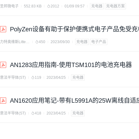
圣邦微电子
552.83 KB
2012
01/09 09:57
充电器
充电器方案
PolyZen设备有助于保护便携式电子产品免受
力特奥维斯Littelfuse
450
2023/09/30
充电器
电子产品
AN1283应用指南-使用TSM101的电池充电器
意法半导体(ST)
119
2023/04/25
充电器
AN1620应用笔记-带有L5991A的25W离线自
意法半导体(ST)
418
2023/04/25
充电器