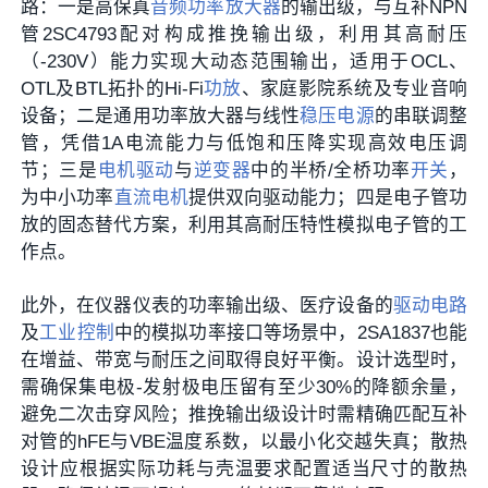
路：一是高保真
音频功率放大器
的输出级，与互补NPN
管2SC4793配对构成推挽输出级，利用其高耐压
（-230V）能力实现大动态范围输出，适用于OCL、
OTL及BTL拓扑的Hi-Fi
功放
、家庭影院系统及专业音响
设备；二是通用功率放大器与线性
稳压电源
的串联调整
管，凭借1A电流能力与低饱和压降实现高效电压调
节；三是
电机驱动
与
逆变器
中的半桥/全桥功率
开关
，
为中小功率
直流电机
提供双向驱动能力；四是电子管功
放的固态替代方案，利用其高耐压特性模拟电子管的工
作点。
此外，在仪器仪表的功率输出级、医疗设备的
驱动电路
及
工业控制
中的模拟功率接口等场景中，2SA1837也能
在增益、带宽与耐压之间取得良好平衡。设计选型时，
需确保集电极-发射极电压留有至少30%的降额余量，
避免二次击穿风险；推挽输出级设计时需精确匹配互补
对管的hFE与VBE温度系数，以最小化交越失真；散热
设计应根据实际功耗与壳温要求配置适当尺寸的散热