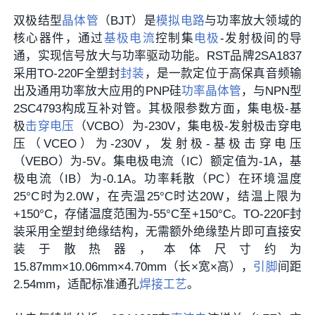
双极结型
晶体管
（BJT）是
模拟电路
与功率放大领域的
核心器件，通过
基极电流
控制集
电极
-发射极间的导
通，实现信号放大与功率驱动功能。RST品牌2SA1837
采用TO-220F全塑封
封装
，是一款定位于高保真音频输
出及通用功率放大应用的PNP硅
功率晶体管
，与NPN型
2SC4793构成互补对管。其极限参数方面，集电极-基
极
击穿电压
（VCBO）为-230V，集电极-发射极击穿电
压（VCEO）为-230V，发射极-基极击穿电压
（VEBO）为-5V。集电极电流（IC）额定值为-1A，基
极电流（IB）为-0.1A。功率耗散（PC）在环境温度
25°C时为2.0W，在壳温25°C时达20W，结温上限为
+150°C，存储温度范围为-55°C至+150°C。TO-220F封
装采用全塑封绝缘结构，无需额外绝缘垫片即可直接安
装于散热器，本体尺寸约为
15.87mm×10.06mm×4.70mm（长×宽×高），
引脚
间距
2.54mm，适配标准通孔
焊接工艺
。