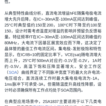
性。
从典型特性曲线分析，直流电流增益hFE随集电极电流
增大先升后降，在IC=-30mA至-100mA区间达到峰值，
25°C时典型值约150至200，100°C时下降至约100至
150，设计时需考虑温度对增益的影响并预留负反馈裕
量。特征频率fT在IC=-30mA至-100mA区间达到峰值约
80MHz，大电流下因基区展宽效应而下降，这决定了
晶体管的最佳工作电流区间。集电极-发射极饱和特性
显示，在IC/IB=10的固定比率下，VCE(sat)随电流增大
而上升，25°C时500mA对应约-0.1V至-0.2V，1A时
约-0.5V，高温下饱和压降显著增大。安全工作区
（
SOA
）曲线界定了不同脉冲宽度下的最大允许电流-
电压组合，直流连续工作时最大集电极电流为-1A，
1ms脉冲下可承受-3A，但需随温度升高线性降额，设
计时必须确保所有工作点均处于SOA范围内。
在典型应用场景中，2SA1837主要适用于以下几类电