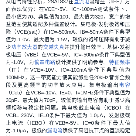
从电气特性分析，2SA1837在
直流电
流增益（hFE）方
面表现优异：在VCE=-5V、IC=-100mA测试条件下，
最小值为70、典型值为100、最大值为320，宽广的增
益范围使其适配多种偏置设计。集电极-发射极饱和压
降（VCE(sat)）在IC=-500mA、IB=-50mA条件下典型
值为-1.0V、最大值为-1.5V，较低的饱和压降有助于减
少
功率放大器
的
交越失真
并提升输出效率。基极-发射
极电压（VBE）在VCE=-5V、IC=-500mA条件下典型值
为-1.0V，为
偏置电路
设计提供了明确参考。
特征频率
（fT）在VCE=-10V、IC=-100mA条件下典型值为
100MHz，这一带宽能力使其能够胜任20kHz音频全频
段及更高频率的功率放大应用。集电极输出
电容
（Cob）在VCB=-10V、IE=0、f=1MHz条件下典型值为
30pF、最大值为70pF，较低的输出电容有助于减少高
频相移与稳定性问题。集电极截止电流（ICBO）在
VCB=-230V、IE=0条件下最大值为-1.0μA，发射极截
止电流（IEBO）在VEB=-5V、IC=0条件下最大值
为-1.0μA，极低的
漏电流
确保了高阻抗节点的直流稳定