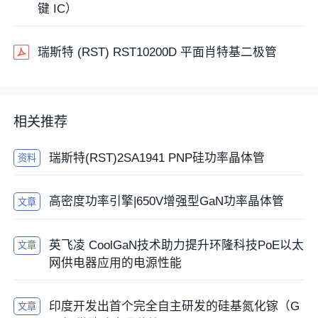
键 IC）
瑞斯特 (RST) RST10200D 平面肖特基二极管
相关推荐
瑞斯特(RST)2SA1941 PNP硅功率晶体管
资料
高密度功率引擎|650V增强型GaN功率晶体管
文章
英飞凌 CoolGaN技术助力提升环隆科技PoE以太
文章
网供电器应用的电源性能
印度开发出首个完全自主研发的硅基氮化镓（G
文章