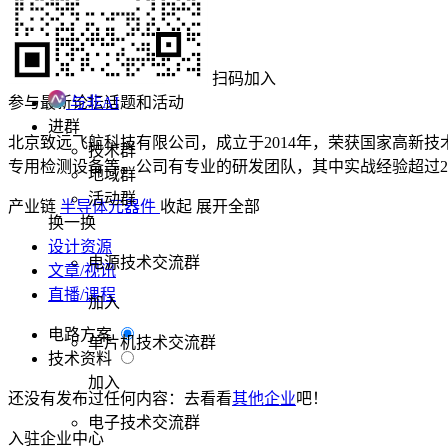
扫码加入
参与最新论坛话题和活动
与非AI
进群
北京致远飞航科技有限公司，成立于2014年，荣获国家高新
技术群
专用检测设备等。公司有专业的研发团队，其中实战经验超过2
地域群
活动群
产业链
半导体
元器件
收起
展开全部
换一换
设计资源
电源技术交流群
文章/视讯
直播/课程
加入
电路方案
单片机技术交流群
技术资料
加入
还没有发布过任何内容：去看看
其他企业
吧！
电子技术交流群
入驻企业中心