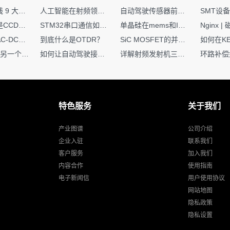
射频PCB走线 9 大高频致命坑！踩中一个，匹配直接报废
人工智能在射频领域的创新应用与顶刊论文解析
自动驾驶传感器前融合与后融合技术上有何区别？
你知道什么是CCDF吗？它有什么用？
STM32串口通信如何处理不定长数据？这两种方法你都了解嘛？
单晶硅在mems和IC中作用的区别
硬核干货｜AC-DC工作原理 + PCB设计要点，看完秒懂电源设计！
到底什么是OTDR？
SiC MOSFET的并联设计要点
一个核XIP，另一个核如何IAP？
如何让自动驾驶接管设计更合理？
详解射频发射机三大架构：原理、应用与设计要点
特色服务
关于我们
产业图谱
公司介绍
企业入驻
联系我们
客户服务
加入我们
内容合作
使用指南
电子新闻信
用户使用协议
网站地图
隐私政策
隐私设置