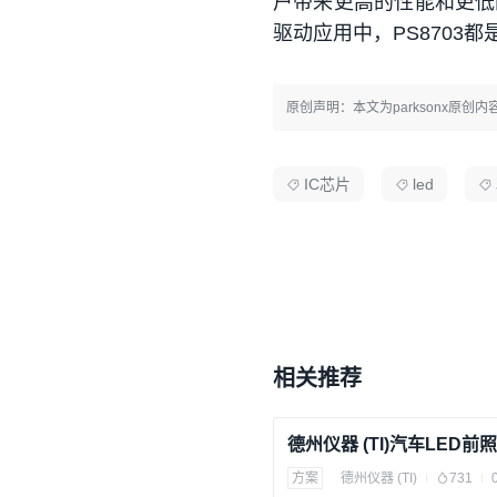
户带来更高的性能和更低
驱动应用中，PS8703
原创声明：本文为parksonx原
IC芯片
led
相关推荐
德州仪器 (TI)汽车LED
方案
德州仪器 (TI)
731