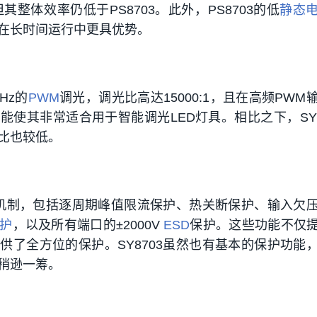
但其整体效率仍低于PS8703。此外，PS8703的低
静态
在长时间运行中更具优势。
kHz的
PWM
调光，调光比高达15000:1，且在高频PWM
能使其非常适合用于智能调光LED灯具。相比之下，SY8
比也较低。
保护机制，包括逐周期峰值限流保护、热关断保护、输入欠
护
，以及所有端口的±2000V
ESD
保护。这些功能不仅
供了全方位的保护。SY8703虽然也有基本的保护功能
稍逊一筹。