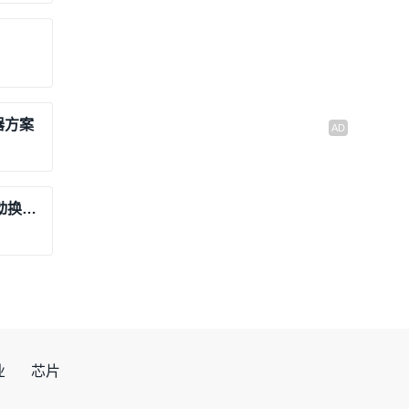
器方案
【应用方案】AI扫地机来了！烘干+自动换布+语音唤醒 艾为一站式解决方案！
业
芯片