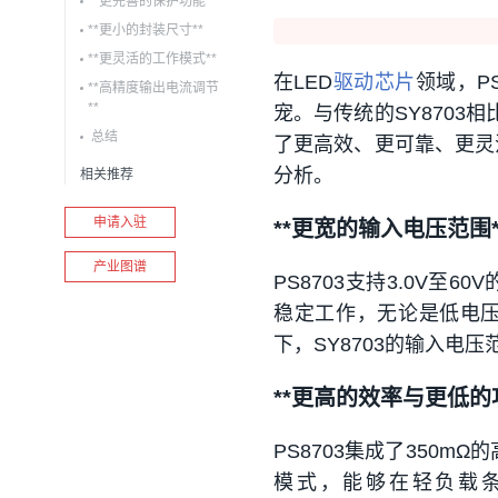
**更完善的保护功能**
**更小的封装尺寸**
**更灵活的工作模式**
在LED
驱动芯片
领域，P
**高精度输出电流调节
**
宠。与传统的SY8703
总结
了更高效、更可靠、更灵活
分析。
相关推荐
申请入驻
**更宽的输入电压范围*
产业图谱
PS8703支持3.0V至60
稳定工作，无论是低电
下，SY8703的输入电
**更高的效率与更低的功
PS8703集成了350mΩ
模式，能够在轻负载条