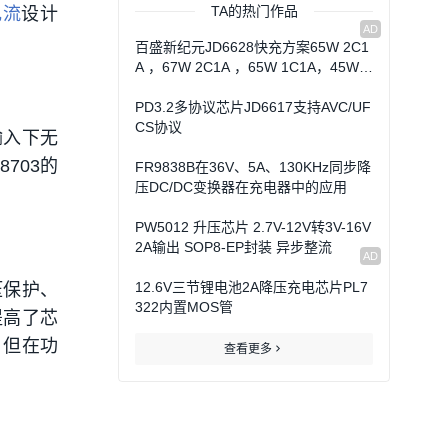
TA的热门作品
电流
设计
百盛新纪元JD6628快充方案65W 2C1
A ，67W 2C1A ，65W 1C1A，45W1
C1
PD3.2多协议芯片JD6617支持AVC/UF
CS协议
输入下无
703的
FR9838B在36V、5A、130KHz同步降
压DC/DC变换器在充电器中的应用
PW5012 升压芯片 2.7V-12V转3V-16V
2A输出 SOP8-EP封装 异步整流
12.6V三节锂电池2A降压充电芯片PL7
压保护、
322内置MOS管
提高了芯
，但在功
查看更多