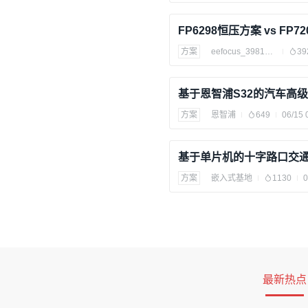
方案
eefocus_3981341
39
方案
恩智浦
649
06/15 
方案
嵌入式基地
1130
0
最新热点