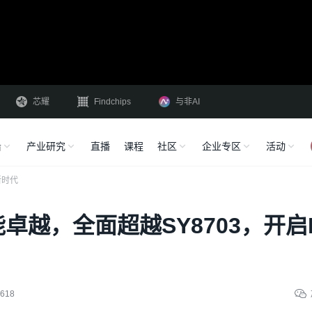
芯耀
Findchips
与非AI
沿
产业研究
直播
课程
社区
企业专区
活动
新时代
性能卓越，全面超越SY8703，开启
618