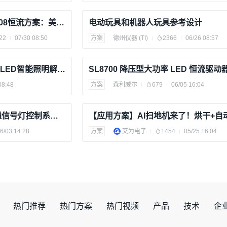
FP6298恒压方案 vs FP7208恒流方案：美容仪控制器设计分析
电动玩具和机器人玩具参考设计
22
07/30 08:50
方案
德州仪器 (TI)
2366
06/26 08:57
基于恩智浦S32的汽车高级LED智能照明解决方案
SL8700 降压型大功率 LED 恒流驱动
08:48
方案
森利威尔
679
06/05 16:04
基于单片机的十字路口交通信号灯控制系统设计
6/03 14:28
方案
艾为电子
1454
05/25 16:04
热门推荐
热门方案
热门视频
产品
技术
企