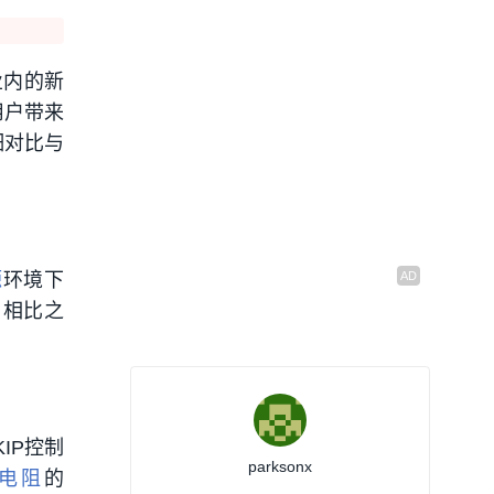
业内的新
用户带来
细对比与
源
环境下
。相比之
。
IP控制
parksonx
电阻
的