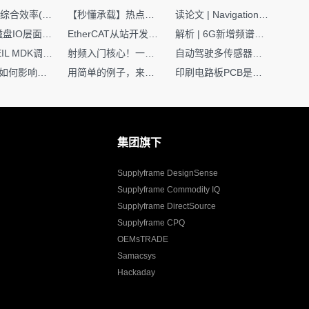
SMT设备综合效率(OEE)计算有很多版本，这个版本最直接明了全面！
【秒懂承载】热点技术名词 -“SerDes”
读论文 | Navigation World Models: 构建机器人视觉导航的“想象力引擎“
Nginx | 磁盘IO层面性能优化：error日志内存环形缓冲区及小文件sendfile零拷贝技术
EtherCAT从站开发避坑指南：30分钟搞定ESI XML（上）
解析 | 6G新增频谱版图：U6G、FR3、Sub-THz，3GPP Rel-19/Rel-20标准
如何在KEIL MDK调试时避免看门狗引起的复位？
射频入门核心！一文搞懂阻抗匹配到底是什么
自动驾驶多传感器前融合，到底提前融合了什么？
环路补偿如何影响你的电源稳定性
用简单的例子，来理解C指针
印刷电路板PCB是怎么设计出来的？第二篇：进阶篇细说Layout流程
集团旗下
Supplyframe DesignSense
Supplyframe Commodity IQ
Supplyframe DirectSource
Supplyframe CPQ
OEMsTRADE
Samacsys
Hackaday