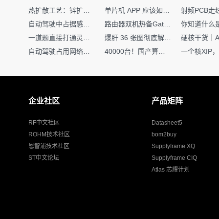
热扩散工艺：锌扩散非吸收窗口制备揭秘
单片机 APP 应该如何调试？
自动驾驶中占据感知网络是如何识别障碍物的？
路由器双机热备Gateway重定向不通问题
一道题直接打通灵敏度・链路预算・传播模型任督二脉
爆肝 36 张图彻底解释清楚 AI 圈 136 个造词艺术！
自动驾驶占用网络还需要数据标注吗？
40000台！国产算力大单开标，华为鲲鹏成大赢家
企业社区
产品矩阵
RF中文社区
Datasheet5
ROHM技术社区
bom2buy
恩智浦技术社区
Supplyframe XQ
ST中文论坛
Supplyframe CIQ
Atlas 芯耀计划