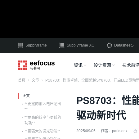
Supplyframe
Supplyframe XQ
Datasheet5
资讯
设计资源
技术前
首页
文章
PS8703：性能卓越，全面超越SY8703，开启LED驱动
正文
PS8703：
**更宽的输入电压范围
**
驱动新时代
**更高的效率与更低的
功耗**
2025/09/05
作者：
parksonx
**更强大的调光功能**