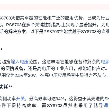
S8703凭借其卓越的性能和广泛的应用优势，已成为行
相比，PS8703在多个关键性能指标上实现了显著提升，为
的解决方案。以下是PS8703性能优越于SY8703的详
*
V的超宽
输入电压
范围，这意味着它能够在各种复杂的
电
压的便携设备，还是高电压的工业应用，都能轻松应对
压范围仅为2.5V至30V，在高电压应用场景中显得力不从心
耗**
的高侧功率
开关
，最高效率可达94%，这得益于其先进的SK
件下保持高效率。而SY8703虽然也采用了低
导通