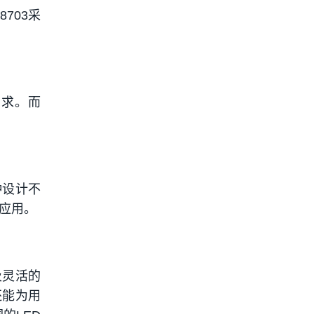
703采
需求。而
种设计不
应用。
及灵活的
还能为用