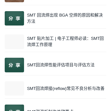
Reflow换线check list”项目进行确认并记录之.
SMT 回流焊出现 BGA 空焊的原因和解决
3. 为有效管制Reflow制程,生产单位于换线及每2小时登
方法
记于《回焊炉面板温度检查表》
4. 温度测试器依校验室之管制定期送校,Reflow月保养
SMT 贴片加工 | 电子工程师必读：SMT回
时以标准治具作确认并记录于CPK管制表;
流焊工作原理
5. 测温板需定期(每3个月)及测出温差超出±5℃时需更
新之.或者使用超过50次且测出温差超出±5℃时需更新
SMT回流焊性能评估项目与评估方法
之。
6. Reflow温区实际值与设定值管控在±5℃.如超过此规
格,需停止进板再通知工艺工程师调整.
SMT回流焊接(reflow)常见不良分析与改善
五
、附录(某公司的Reflow profile通用规格管
制):