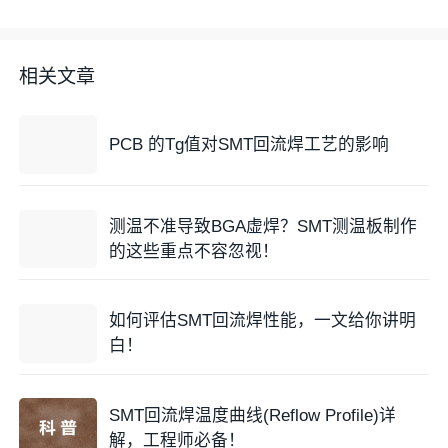
3. 需要根据产品零件规格书，评估出此产品上的温敏
零件，针对温敏零件需要增加测温点；
相关文章
4. BGA零件需要选BGA中心与BGA边角做为测温点，
至少要选3个点；
PCB 的Tg值对SMT回流焊工艺的影响
5. 量测点于试做或首次量产时,测温调整后完成Profile
量测并记录下来,订定于制程文件中,作为后续生产时设
测温不准导致BGA虚焊？SMT测温板制作
定与测温之参照.
的这些重点不容忽视！
四、回焊炉(Reflow) 管控要点:
如何评估SMT回流焊性能，一文给你讲明
1. 机台之氧气浓度管制上限≦1000ppm(注意:客户有特
白！
殊管制时另依SOP定义之), 并每2小时记录于《回焊炉
面板温度检查记录表》
SMT回流焊温度曲线(Reflow Profile)详
解，工程师必备！
2. 量产换线时,参照各机种生产之条件进行设定,按照”