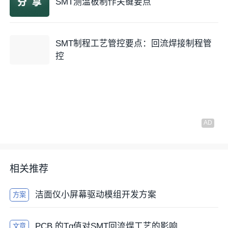
SMT测温板制作关键要点
Reflow profile 通用规格管制(Remark:特殊零件或锡膏
变更时需另依SOP定义之):
SMT制程工艺管控要点：回流焊接制程管
1. Tin-Lead Process:
控
1) Ramp rate: < 3 ℃/Second2）Soaking time between
150~183℃: 60~120 second 3）Time above Liquid
(183℃): 60~120 second.4）Peak temperature:
205~225℃: for Critical Component (Including BGAs,
CSPs, QFPs, connectors, etc…)
205~230℃: for Normal chip (Including RLC chip,
相关推荐
etc…)
洁面仪小屏幕驱动模组开发方案
方案
2. Lead-Free Process:
PCB 的Tg值对SMT回流焊工艺的影响
文章