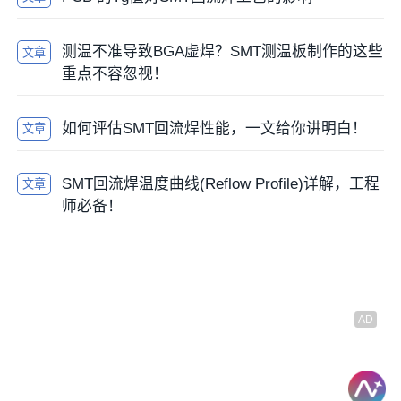
1) Ramp rate: < 3 ℃/Second2) Soaking time
between150~180℃:60~120second 3) Time above
Liquid 217/220℃:40~90 second. (依客户要求以217℃
测温不准导致BGA虚焊？SMT测温板制作的这些
文章
或220℃管控之).4) Peak temperature:
重点不容忽视！
230~250℃: for Critical Component (Including BGAs,
如何评估SMT回流焊性能，一文给你讲明白！
文章
CSPs, QFPs, Connectors, etc…)
230~260℃: for Normal chip (Including RLC & Others)
SMT回流焊温度曲线(Reflow Profile)详解，工程
文章
师必备！
以上为回流焊工艺管控的一些管控常识总结，如果有总
结得不全面的，欢迎大家关注公众号，留言讨论！