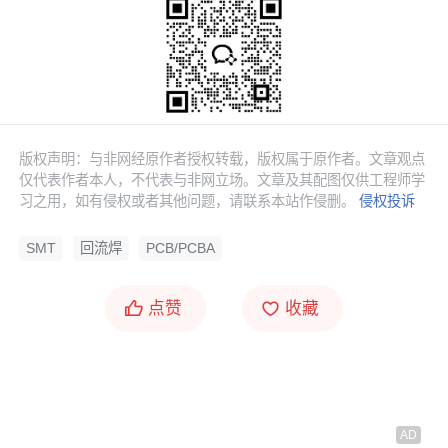
版权声明：与非网经原作者授权转载，版权属于原作者。文章观点
仅代表作者本人，不代表与非网立场。文章及其配图仅供工程师学
习之用，如有侵权或者其他问题，请联系本站作侵删。
侵权投诉
SMT
回流焊
PCB/PCBA
三、测温板制作选点管控要点：
点赞
收藏
1. 需依产品PCB之状况作决定,选择BGA BODY,QFP
PIN,QFP BODY,CHIP.
2. 需要根据PCB gerber file评估出此片PCB板上贴装上
零件后的温度最高点与最低点，并增加测温点；