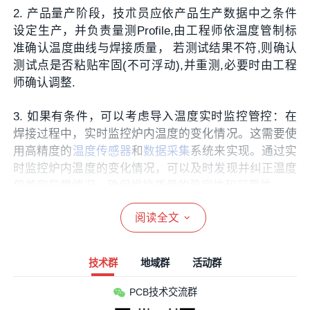
2. 产品量产阶段，技朮员应依产品生产数据中之条件
设定生产，并负责量测Profile,由工程师依温度管制标
准确认温度曲线与焊接质量， 若测试结果不符,则确认
测试点是否粘贴牢固(不可浮动),并重测,必要时由工程
师确认调整.
3. 如果有条件，可以考虑导入温度实时监控管控：在
焊接过程中，实时监控炉内温度的变化情况。这需要使
用高精度的
温度传感器
和
数据采集
系统来实现。通过实
时监控炉内温度的变化情况，可以及时发现并纠正温度
偏差和异常情况，确保焊接质量的稳定性和可靠性。
阅读全文
4. 温度量测周期：每次换线及每班次(连续生产同一
Model时不得超过12小时)需量测Profile,另若质量有疑
虑时,亦应测试确认,并通知相关主管.
技术群
地域群
活动群
5. 量测前的要求：测温前应检视测温线头,若已断裂,则
PCB技术交流群
应先更换新线,以确保量测数据之准确.