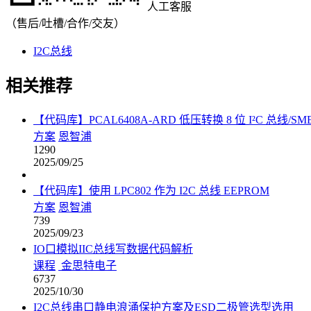
人工客服
（售后/吐槽/合作/交友）
I2C总线
相关推荐
【代码库】PCAL6408A-ARD 低压转换 8 位 I²C 总线/SMB
方案
恩智浦
1290
2025/09/25
【代码库】使用 LPC802 作为 I2C 总线 EEPROM
方案
恩智浦
739
2025/09/23
IO口模拟IIC总线写数据代码解析
课程
金思特电子
6737
2025/10/30
I2C总线串口静电浪涌保护方案及ESD二极管选型选用