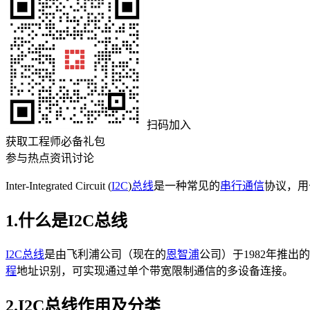
扫码加入
获取工程师必备礼包
参与热点资讯讨论
Inter-Integrated Circuit (
I2C
)
总线
是一种常见的
串行通信
协议，用
1.什么是I2C总线
I2C总线
是由飞利浦公司（现在的
恩智浦
公司）于1982年推出
程
地址识别，可实现通过单个带宽限制通信的多设备连接。
2.I2C总线作用及分类