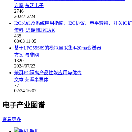
方案
东沃电子
2746
2024/12/24
I2C总线及系统应用指南：I2C协议、电平转换、开关IO
资料
思瑞浦3PEAK
435
08/03 11:05
基于LPC55S69的模拟量采集4-20ma变送器
方案
与非网
1320
2024/07/23
荣湃I²C隔离产品性能应用与优势
文章
荣湃半导体
771
02/24 16:07
电子产业图谱
查看更多
手机