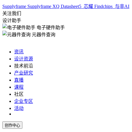
Supplyframe
Supplyframe XQ
Datasheet5
芯耀
Findchips
与非AI
关注我们
设计助手
电子硬件助手
元器件查询
资讯
设计资源
技术前沿
产业研究
直播
课程
社区
企业专区
活动
创作中心