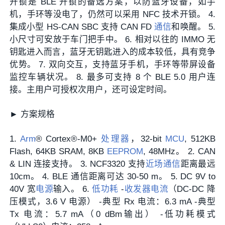
开锁是 BLE 开锁的备选方案，以防蓝牙设备，如手
机，手环等没电了，仍然可以采用 NFC 技术开锁。 4.
集成小型 HS-CAN SBC 支持 CAN FD
通信
和唤醒。 5.
小尺寸可安放于车门把手中。 6. 相对以往的 IMMO 无
钥匙进入而言，蓝牙无钥匙进入的成本较低，具有竞争
优势。 7. 双向交互，支持蓝牙手机，手环等带屏设备
监控车辆状况。 8. 最多可支持 8 个 BLE 5.0 用户连
接。主用户可授权次用户，还可设定时间。
► 方案规格
1.
Arm
® Cortex®-M0+
处理器
，32-bit
MCU
, 512KB
Flash, 64KB SRAM, 8KB
EEPROM
, 48MHz。 2. CAN
& LIN 连接支持。 3. NCF3320 支持
近场通信
距离最远
10cm。 4. BLE 通信距离可达 30-50 m。 5. DC 9V to
40V 宽
电源
输入。 6.
低功耗
-
收发器
电流
（DC-DC 降
压模式，3.6 V 电源） -典型 Rx 电流：6.3 mA -典型
Tx 电流：5.7 mA（0 dBm输出） -低功耗模式