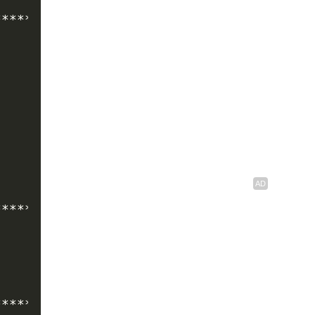
***********************/

************************

***********************/
