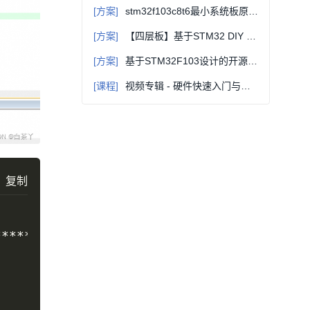
[方案]
stm32f103c8t6最小系统板原理图和构成讲解
[方案]
【四层板】基于STM32 DIY JLink_V9 ARM仿真器 2.0版本
[方案]
基于STM32F103设计的开源四轴飞行器电路方案（原理图+源码+bom表）
[课程]
视频专辑 - 硬件快速入门与进阶(十年功力，力求全面，通俗易懂) - 连载
复制
************************
