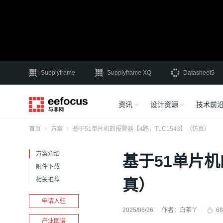
Supplyframe
Supplyframe XQ
Datasheet5
资讯
设计资源
技术前
首页
方案
基于51单片机的报警器【4路，TLC1543】（仿真）
方案介绍
基于51单片机
附件下载
相关推荐
真）
申请入驻
2025/06/26
作者：
白茶丫
68
产业图谱