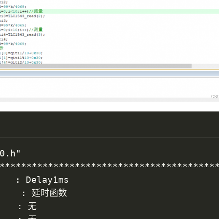
0.h"

*****************************************
  : Delay1ms

   : 无
