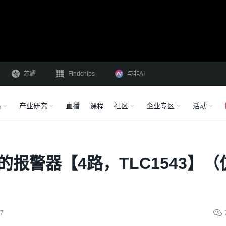
芯耀
Findchips
与非AI
沿
产业研究
直播
课程
社区
企业专区
活动
的报警器【4路，TLC1543】（
7