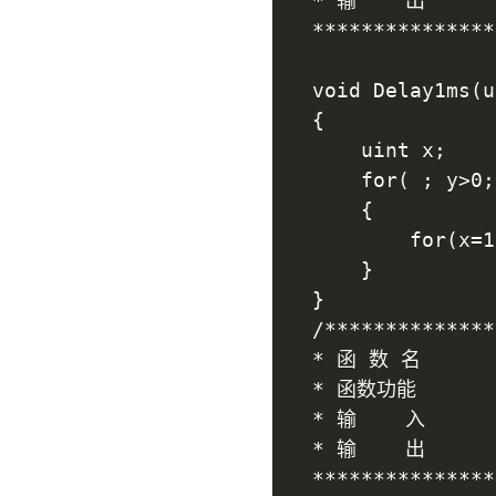
* 输    出      
***************
void Delay1ms(u
{

	uint x;

	for( ; y>0; y--)

	{

		for(x=110; x>0; x--);

	}

}

/**************
* 函 数 名       
* 函数功能		   : 初始化

* 输    入      
* 输    出    
***************