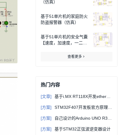
（仿真）
基于51单片机的家庭防火
防盗报警器（仿真）
基于51单片机的安全气囊
【速度，加速度，一二级
充气】（仿真）
查看更多
热门内容
[文章]
基于i.MX RT118X开发ethercat从站（一）-初识EtherCAT
[方案]
STM32F407开发板官方原理图+固件库+例程等详细资料
[方案]
自己设计的Arduino UNO R3主控板原理图+PCB源文件（可直接打样）
[方案]
基于STM32正弦波逆变器设计