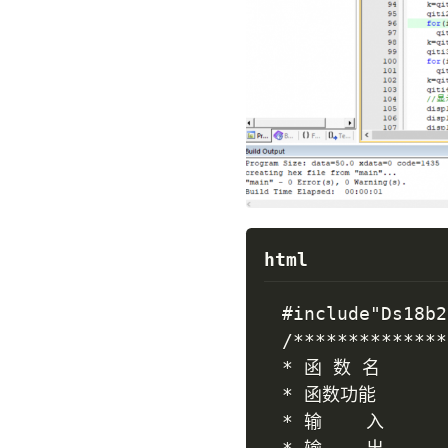
html
#include"Ds18b2
/**************
* 函 数 名       
* 函数功能		   : 延时函数

* 输    入      