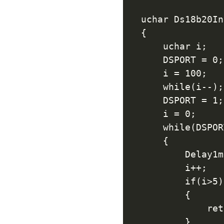
uchar Ds18b20In
{

	uchar i;

	DSPORT = 0;			 //将总线拉低480us~960us

	i = 100;	

	while(i--);//延时642us

	DSPORT = 1;			//然后拉高总线，如果DS18B20做出反应会将在15us~60us后总线拉低

	i = 0;

	while(DSPORT)	//等待DS18B20拉低总线

	{

		Delay1ms(1);

		i++;

		if(i>5)//等待>5MS

		{

			return 0;//初始化失败

		}
