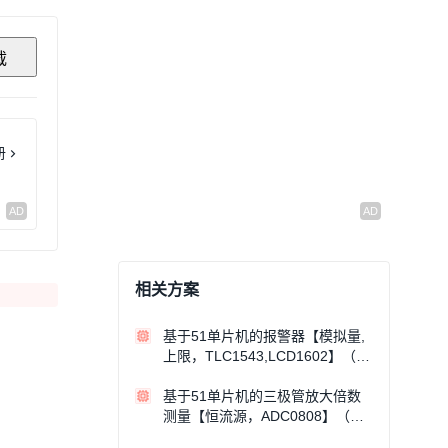
载
册
相关方案
基于51单片机的报警器【模拟量,
上限，TLC1543,LCD1602】（仿
真）
基于51单片机的三极管放大倍数
测量【恒流源，ADC0808】（仿
真）