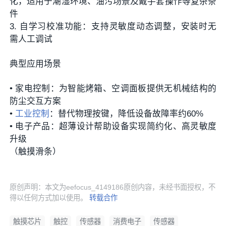
化，适用于潮湿环境、油污场景及戴手套操作等复杂条
件
3. 自学习校准功能：支持灵敏度动态调整，安装时无
需人工调试
典型应用场景
• 家电控制：为智能烤箱、空调面板提供无机械结构的
防尘交互方案
•
工业控制
：替代物理按键，降低设备故障率约60%
• 电子产品：超薄设计帮助设备实现简约化、高灵敏度
升级
（触摸滑条）
原创声明：本文为eefocus_4149186原创内容，未经书面授权，不
得以任何方式加以使用。
转载合作
触摸芯片
触控
传感器
消费电子
传感器