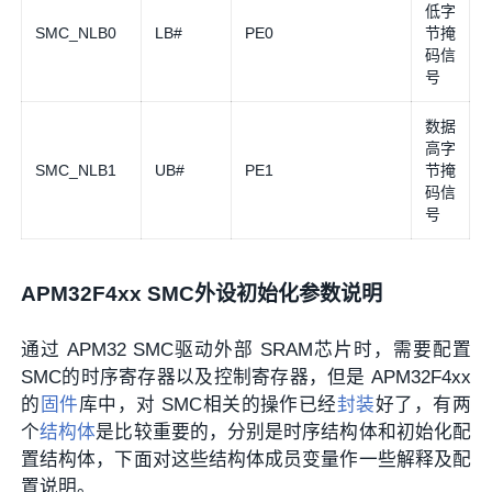
低字
SMC_NLB0
LB#
PE0
节掩
码信
号
数据
高字
SMC_NLB1
UB#
PE1
节掩
码信
号
APM32F4xx SMC外设初始化参数说明
通过 APM32 SMC驱动外部 SRAM芯片时，需要配置
SMC的时序寄存器以及控制寄存器，但是 APM32F4xx
的
固件
库中，对 SMC相关的操作已经
封装
好了，有两
个
结构体
是比较重要的，分别是时序结构体和初始化配
置结构体，下面对这些结构体成员变量作一些解释及配
置说明。