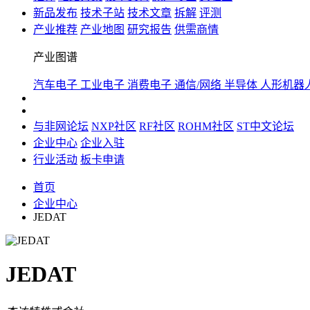
新品发布
技术子站
技术文章
拆解
评测
产业推荐
产业地图
研究报告
供需商情
产业图谱
汽车电子
工业电子
消费电子
通信/网络
半导体
人形机器
与非网论坛
NXP社区
RF社区
ROHM社区
ST中文论坛
企业中心
企业入驻
行业活动
板卡申请
首页
企业中心
JEDAT
JEDAT