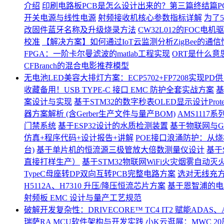
介绍
印刷电路板PCB是怎么设计出来的？第三篇终结篇P
开关电源与线性电源
射频接收机核心参数指标详解
为了
改固件蓝牙名称及升级烧录方法
CW32L012的FOC
校准
【解决方案】如何通过IoT云监测分析ZigBee的通
FPGA：一阶卡尔曼滤波的matlab工程实现
ORT是什么意
CFBranch的混合电影推荐模型
无电池LED美容大排灯方案：ECP5702+FP7208实现P
收藏备用！USB TYPE-C 接口 EMC 防护全套实战方案
基
案设计与实现
基于STM32的数字秒表OLED显示设计Pro
器方案解析 (含Gerber生产文件与量产BOM)
AMS111
门禁系统
基于ESP32设计的水质检测装置
基于物联网与G
仿真+程序代码+设计报告+讲解
POE接口浪涌防护：从烧板
台)
基于单片机的恒流源三极管放大倍数测量仪设计
基于
直接打样生产）
基于STM32物联网WiFi火灾烟雾自动灭火
TypeC母座转DP双向互转PCB完整电路方案
选对无线充方案
H5112A、H7310 升压/降压恒流芯片方案
基于恩智浦的电
射频板 EMC 设计与量产工艺规范
破解开发复杂性：DRIVECORE™ TC4 IT2 赋能ADA
瑞萨RA MCU软件架构与开发实践
小K云逛展：MWC 2