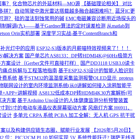
回事？
化合物芯片的外延材料—MO源
【基础理论相关】 对比
多拼？
自动驾驶中激光雷达搭载越多融合越困难吗？
蓝牙IC更
可测？
硅的湿法刻蚀常用的碱
EMC电磁兼容诊断用近场探头的
调制解调(九)——基于Gardner算法的定时误差检测
从matlab到
son Orin实机部署
深度学习实战-基于ContentBranch和
影补光灯中的应用
ESP32-S3版本的月薪喵特效视频来了！！！
S)解决方案
国产单芯片AS8133：DP转HDMI4K@60Hz极简方
件方案设计（Gerber文件可直接打样）
国产DD3118 USB3.0读卡
的痛点拆解与工程落地指南
基于ESP32-S3设计的智能人脸识别
计费系统
基于STM32的温湿度采集监测报警OLED显示_proteus
物联网设计的室内环境监测系统(从0讲解如何接入涂鸦智能平
+APP+讲解视频
AS8132低成本DP转HDMI4K30方案解析(可
缆解决方案
基于Arduino Uno设计的人体健康监测分析预警装置
2寸到5寸的电动车液晶仪表屏幕驱动方案
风扇灯方案 H6911、
考设计
多单元 CRPA 系统 PCBA 加工全解：无人机 GPS 抗干扰
助听方案以及构建供应链生态圈，赋能行业发展
【2026年5月20日】
 32 位：PIC32CM PL10 如何实现 5V 系统性能跃迁?
瑞萨无线连