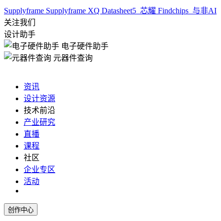
Supplyframe
Supplyframe XQ
Datasheet5
芯耀
Findchips
与非AI
关注我们
设计助手
电子硬件助手
元器件查询
资讯
设计资源
技术前沿
产业研究
直播
课程
社区
企业专区
活动
创作中心