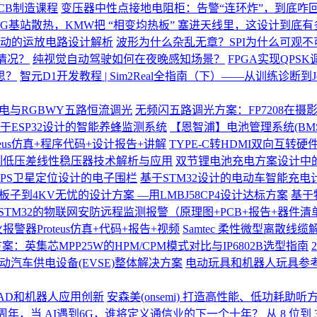
CB制造课程
变压器中性点接地电阻柜：告警“连环炸”，到底咋
5G基站散热，KMW把 “相变均热板” 塞进天线里，这设计到底有
电机驱动的运放电路设计解析
波形为什么杂乱无章？SPI为什么可观不
信情况？
纯视觉自动驾驶如何在夜晚感知场景？
FPGA实现QPSK
思？
智元D1开发教程 | Sim2Real全指南（下）——从训练诊断到Jet
D供电与RGBWY五路恒流调光
无频闪五路调光方案：FP7208在摄
于ESP32设计的智能养蜂监测系统
【恩智浦】电池管理系统(BM
teus仿真+程序代码+设计报告+讲解
TYPE-C转HDMI双向互转硬
7系列低压差线性稳压器技术解析与应用
双节锂电池充电方案设计中
PS卫星定位设计的电子围栏
基于STM32设计的电动车智能充电
子到4KV无忧的设计方案 —用LMBJ58CP4设计达标方案
基于
STM32的物联网安防远程监测报警（原理图+PCB+报告+器件清单
报警器Proteus仿真+代码+报告+视频
Samtec 柔性微型离散线
：英集芯MPP25W的HPM/CPM模式对比与IP6802B选型指南
动汽车供电设备(EVSE)整体解决方案
电动玩具和机器人玩具参
S、AD和机器人应用创新
安森美(onsemi) 打造高性能、低功耗
0周年，当 AI遇到6G，谁将定义通信业的下一个十年？
从 8 位到