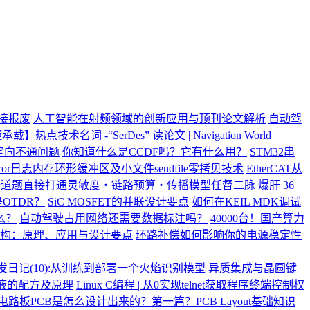
直接报废
人工智能在射频领域的创新应用与顶刊论文解析
自动驾
承载】热点技术名词 -“SerDes”
读论文 | Navigation World
重定向不通问题
你知道什么是CCDF吗？它有什么用？
STM32串
error日志内存环形缓冲区及小文件sendfile零拷贝技术
EtherCAT从
一道题直接打通灵敏度・链路预算・传播模型任督二脉
爆肝 36
OTDR？
SiC MOSFET的并联设计要点
如何在KEIL MDK调试
么？
自动驾驶占用网络还需要数据标注吗？
40000台！国产算力
构：原理、应用与设计要点
环路补偿如何影响你的电源稳定性
开发日记(10):从训练到部署一个火焰识别模型
异质集成与晶圆键
液的配方及原理
Linux C编程 | 从0实现telnet获取程序终端控制权
电路板PCB是怎么设计出来的？第一篇？PCB Layout基础知识