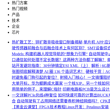
热门方案
热门视频
产品
技术
企业
芯片
热扩散工艺：锌扩散非吸收窗口制备揭秘
单片机 APP 
驶传感器前融合与后融合技术上有何区别？
SMT设备综
Models: 构建机器人视觉导航的“想象力引擎“
自动驾驶中
口通信如何处理不定长数据？这两种方法你都了解嘛？
站开发避坑指南：30分钟搞定ESI XML（上）
解析 | 6G
张图彻底解释清楚 AI 圈 136 个造词艺术！
硬核干货｜AC
时避免看门狗引起的复位？
射频入门核心！一文搞懂阻
大单开标，华为鲲鹏成大赢家
一个核XIP，另一个核如何I
用简单的例子，来理解C指针
印刷电路板PCB是怎么设计
一文详解PCIe总线4种复位
如何快速可靠的计算出BUC
合
自动驾驶有了占用网络还需要卷积神经网络吗？
CP
【黑金云课堂】FPGA技术教程Linux开发：Petalinux安装