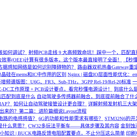
应该如何调试？
射频PCB走线 9 大高频致命坑！踩中一个，匹配
合效率(OEE)计算有很多版本，这个版本最直接明了全面！
【秒懂
占据感知网络是如何识别障碍物的？
路由器双机热备Gateway
单晶硅在mems和IC中作用的区别
Nginx | 磁盘IO层面性能优化：
新增频谱版图：U6G、FR3、Sub-THz，3GPP Rel-19/Rel-20标准
-DC工作原理 + PCB设计要点，看完秒懂电源设计！
到底什么是
抗匹配到底是什么
自动驾驶多传感器前融合，到底提前融合了什
AP？
如何让自动驾驶接管设计更合理？
详解射频发射机三大架
出来的？第二篇：进阶篇细说Layout流程
K电路的电感感值？
6G的功能和性能需求有哪些？
STM32N6的
K是什么意思？
CW32多玩法平衡车——具体步骤及其内容
金刻蚀
小知识 | BUCK电路反馈电阻配置要点，不止分压这么简单
印刷