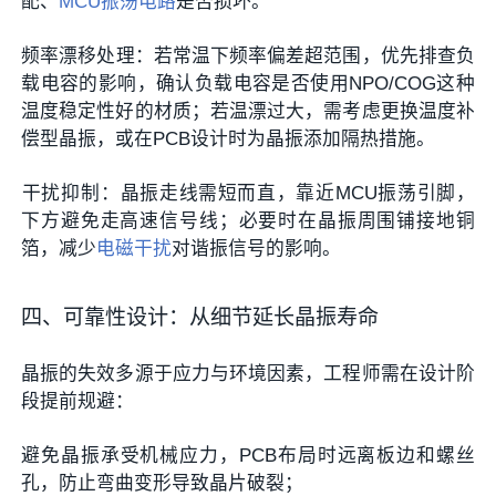
配、
MCU
振荡电路
是否损坏。
频率漂移处理
‌：若常温下频率偏差超范围，优先排查负
载电容的影响，确认负载电容是否使用NPO/COG这种
温度稳定性好的材质；若温漂过大，需考虑更换温度补
偿型晶振，或在PCB设计时为晶振添加隔热措施。
干扰抑制
‌：晶振走线需短而直，靠近MCU振荡引脚，
下方避免走高速信号线；必要时在晶振周围铺接地铜
箔，减少
电磁干扰
对谐振信号的影响。
四、可靠性设计：从细节延长晶振寿命
晶振的失效多源于应力与环境因素，工程师需在设计阶
段提前规避：
避免晶振承受机械应力，PCB布局时远离板边和螺丝
孔，防止弯曲变形导致晶片破裂；