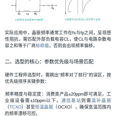
实际应用中，晶振频率通常工作在fs与fp之间，呈现感
性阻抗，需匹配外部负载电容CL，使CL与电路杂散电
容之和等于厂商
标称值
，否则会出现频率偏移。
二、选型的核心：参数优先级与场景匹配
硬件工程师选型时，需跳出“频率对了就行”的误区，按
优先级排序关键参数：
频率精度与稳定度
‌：消费类产品±20ppm即可满足，工
业级设备需±10ppm以下，
通信基站
则需
温补晶振
（
TCXO
）甚至
恒温晶振
（OCXO），确保宽温范围内
的频率漂移可控。