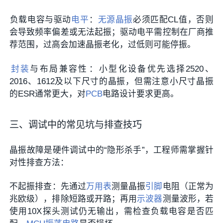
负载电容与驱动
电平
‌：
无源晶振
必须匹配CL值，否则
会导致频率偏差或无法起振；驱动电平需控制在厂商推
荐范围，过高会加速晶振老化，过低则可能停振。
封装
与布局兼容性
‌：小型化设备优先选择2520、
2016、1612及以下尺寸的晶振，但需注意小尺寸晶振
的ESR通常更大，对
PCB
电路设计要求更高。
三、调试中的常见坑与排查技巧
晶振故障是硬件调试中的“隐形杀手”，工程师需掌握针
对性排查方法：
不起振排查
‌：先通过
万用表
测量晶振
引脚
电阻（正常为
兆欧级），排除短路或开路；再用
示波器
测量波形，若
使用10X探头测试仍无输出，需检查负载电容是否匹