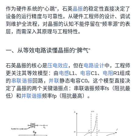
作为硬件系统的“心跳”，石英
晶振
的稳定性直接决定了
设备的运行精度与可靠性。从硬件工程师的设计、调试
到维护全流程，对晶振的认知不能停留在“频率源”的表
层，而需深入其原理与工程特性。
一、从等效电路读懂晶振的“脾气”
石英晶振的核心是
压电效应
，但在
电路设计
中，工程师
更关注其等效模型：由
电感
L1、
电容
C1、
电阻
R1组成
的
串联谐振
回路，
并联
静态电容C0。这个模型直接决
定了晶振的两个关键谐振点：串联谐振频率fs（阻抗最
低）和
并联谐振
频率fp（阻抗最高）。