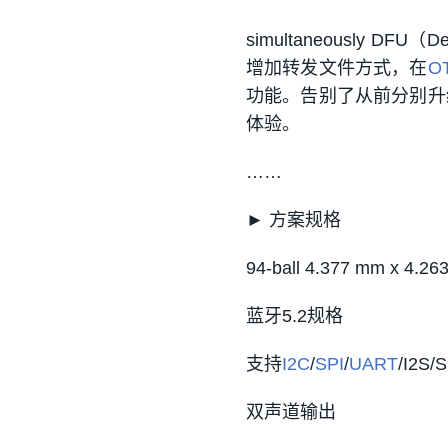
simultaneously D
增加转发文件方式，在
O
功能。告别了从前分别升
体验。
……
► 方案规格
94-ball 4.377 mm x 4.2
蓝牙5.2规格
支持
I2C
/
SPI
/
UART
/I2S/
双声道输出