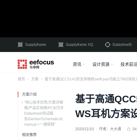
Supplyframe
Supplyframe XQ
Datasheet5
资讯
设计资源
技术前
首页
方案
基于高通QCC5141的支持微软swift pair功能之TW
方案介绍
基于高通QCC5
“核心技术优势/方案详细规
格/产品实体图/PCB/方块图
WS耳机方案
Datasheet/测试报
告/Gerber/Schematics/User
manual +一键获取”
2020/11/10
作者：
大大通
34
相关推荐