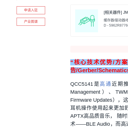
申请入驻
[相关器件] JM
缓存器/驱动器/收发器,5
产业图谱
D - 5962R877
“核心技术优势/方案详
告/Gerber/Schemati
QCC5141是
高通
近期
Management）、TWM (Tr
Firmware Update
耳机操作使用起来更加舒
APTX高品质音乐， 随
术——BLE Audio，