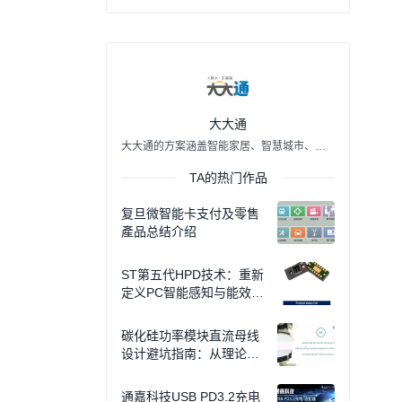
大大通
大大通的方案涵盖智能家居、智慧城市、穿戴装置、智慧医疗、车联网、电源等应用领域；除了大联大内部的方案，还有原厂的最新方案，以及行业优质合作方案商（IDH）的方案，打通客户、原厂、IDH 以及大联大的FAE 之间的壁垒，搭建整个技术的生态圈。 除了大联大七百馀位专业FAE在线上进行高效、专业的技术支持，大大通更希望汇聚所有工程师一起分享和成长。客户可以更直接快速的了解方案、解答疑问、获取技术文档，从而缩短客户方案量产时间。
TA的热门作品
复旦微智能卡支付及零售
產品总结介绍
ST第五代HPD技术：重新
定义PC智能感知与能效标
准
碳化硅功率模块直流母线
设计避坑指南：从理论到
实战
通嘉科技USB PD3.2充电