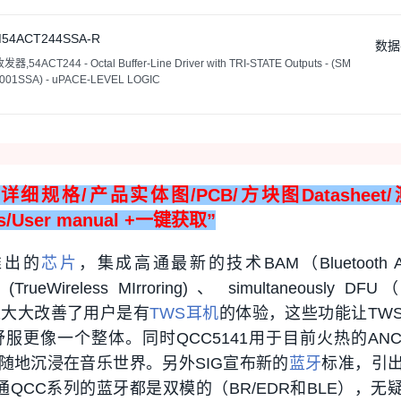
54ACT244SSA-R
数据
4ACT244 - Octal Buffer-Line Driver with TRI-STATE Outputs - (SM
6001SSA) - uPACE-LEVEL LOGIC
细规格/产品实体图/PCB/方块图Datasheet
cs/User manual +一键获取”
推出的
芯片
，集成高通最新的技术BAM（Bluetooth Ad
ueWireless MIrroring) 、 simultaneously DFU（
s），这大大改善了用户是有
TWS耳机
的体验，这些功能让TW
服更像一个整体。同时QCC5141用于目前火热的AN
时随地沉浸在音乐世界。另外SIG宣布新的
蓝牙
标准，引
而高通QCC系列的蓝牙都是双模的（BR/EDR和BLE），无