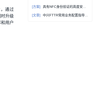
[方案]
具有NFC身份验证的高度安全的给药系统参考设计
技术，通过
[文章]
中兴FTTR常用业务配置指导（中国联通）
同时升级
率和用户