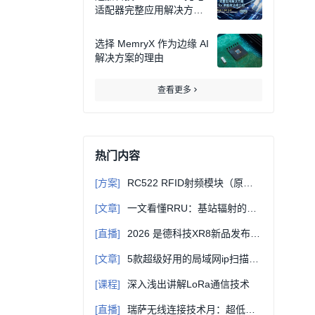
适配器完整应用解决方案f
or 新能效法规介绍
选择 MemryX 作为边缘 AI
解决方案的理由
查看更多
热门内容
[方案]
RC522 RFID射频模块（原理图+PCB+RC522原厂代码等）
[文章]
一文看懂RRU：基站辐射的「万恶之源」
[直播]
2026 是德科技XR8新品发布: 一段跨越70年的示波器创新之旅
[文章]
5款超级好用的局域网ip扫描工具
[课程]
深入浅出讲解LoRa通信技术
[直播]
瑞萨无线连接技术月：超低功耗蓝牙SoC DA1453x介绍及开发环境搭建教程