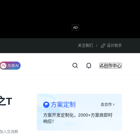
关注我们
设计助手
创作中心
之T
方案定制
去合作
方案开发定制化，2000+方案商即时
响应！
加入交流群