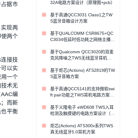
32A电路方案设计（原理图+pcb）
的占据市
基于高通QCC3031 Class1之TW
S蓝牙音箱设计方案
式，实现两
基于QUALCOMM CSR8675+QC
即使两个
C3034低延时低功耗之网络主播耳
机方案
基于Qualcomm QCC3020的双麦
克风降噪之TWS无线蓝牙耳机方
WS连接技
案
合可以实
基于炬芯(Actions) ATS2819的TW
管用一个
S蓝牙音箱方案
的技术无
基于高通QCC5141的支持微软swi
AAC编
ft pair功能之TWS耳机电路方案设
计（pcb+代码）
A；而新
基于义隆电子 eWD608 TWS入耳
耗也平衡
检测及触摸键的电路方案设计（原
理图+方案阐述）
炬芯(Actions) ATS300x系列TWS
真无线蓝牙5.0耳机方案