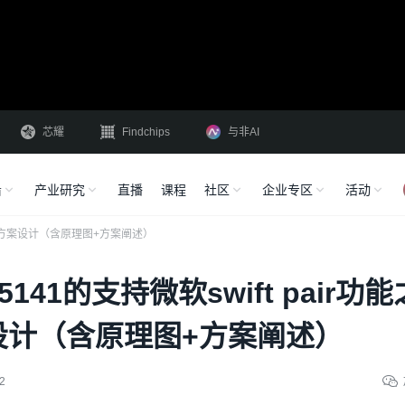
芯耀
Findchips
与非AI
沿
产业研究
直播
课程
社区
企业专区
活动
S耳机方案设计（含原理图+方案阐述）
141的支持微软swift pair功能
设计（含原理图+方案阐述）
2