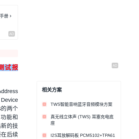
手册
/测试报
相关方案
dress
Device
TWS智能音响蓝牙音频模块方案
S的两个
C功能和
真无线立体声 (TWS) 耳塞充电底
座
出新的技
疑在后续
I2S耳放解码板 PCM5102+TPA61