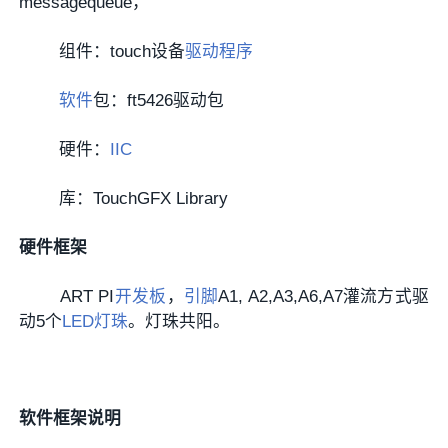
messagequeue，
组件：touch设备
驱动程序
软件
包：ft5426驱动包
硬件：
IIC
库：TouchGFX Library
硬件框架
ART PI
开发板
，
引脚
A1, A2,A3,A6,A7灌流方式驱
动5个
LED灯珠
。灯珠共阳。
软件框架说明