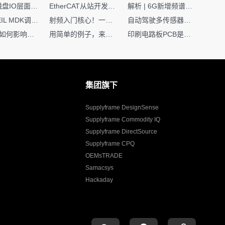
Nginx | 磁盘IO层面性能优化：error日志内存环形缓冲区及小文件sendfile零拷贝技术
EtherCAT从站开发避坑指南：30分钟搞定ESI XML（上）
解析 | 6G新增频谱版图：U6G、FR3、Sub-THz，3GPP Rel-19/Rel-20标准
如何在KEIL MDK调试时避免看门狗引起的复位？
射频入门核心！一文搞懂阻抗匹配到底是什么
自动驾驶多传感器前融合，到底提前融合了什么？
环路补偿如何影响你的电源稳定性
用简单的例子，来理解C指针
印刷电路板PCB是怎么设计出来的？第二篇：进阶篇细说Layout流程
集团旗下
Supplyframe DesignSense
Supplyframe Commodity IQ
Supplyframe DirectSource
Supplyframe CPQ
OEMsTRADE
Samacsys
Hackaday