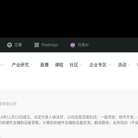
芯耀
Findchips
与非AI
沿
产业研究
直播
课程
社区
企业专区
活动
技有限公司
18年11月13日成立。法定代表人徐泳珍，公司经营范围包括：一般项目：软件开
机软硬件及辅助设备零售；计算机软硬件及辅助设备批发；翻译服务；业务培训（不
备