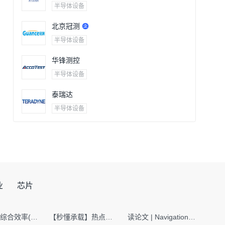
半导体设备
北京冠测
半导体设备
华锋测控
半导体设备
泰瑞达
半导体设备
业
芯片
SMT设备综合效率(OEE)计算有很多版本，这个版本最直接明了全面！
【秒懂承载】热点技术名词 -“SerDes”
读论文 | Navigation World Models: 构建机器人视觉导航的“想象力引擎“