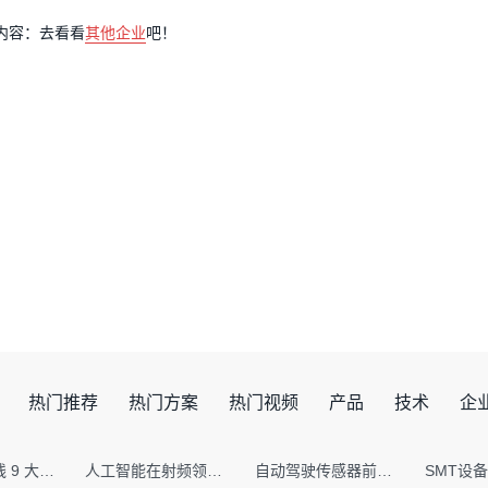
内容：去看看
其他企业
吧！
热门推荐
热门方案
热门视频
产品
技术
企
射频PCB走线 9 大高频致命坑！踩中一个，匹配直接报废
人工智能在射频领域的创新应用与顶刊论文解析
自动驾驶传感器前融合与后融合技术上有何区别？