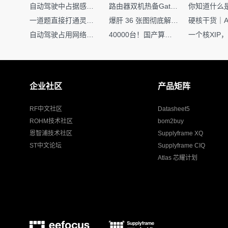
自动驾驶中占据感知网络是如何识别障碍物的？
路由器双机热备Gateway重定向不通问题
一道题直接打通灵敏度・链路预算・传播模型任督二脉
爆肝 36 张图彻底解释清楚 AI 圈 136 个造词艺术！
自动驾驶占用网络还需要数据标注吗？
40000台！国产算力大单开标，华为鲲鹏成大赢家
企业社区
产品矩阵
RF中文社区
Datasheet5
ROHM技术社区
bom2buy
恩智浦技术社区
Supplyframe XQ
ST中文论坛
Supplyframe CIQ
Atlas 芯耀计划