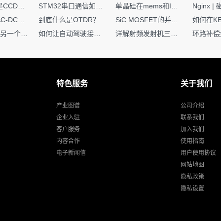
你知道什么是CCDF吗？它有什么用？
STM32串口通信如何处理不定长数据？这两种方法你都了解嘛？
单晶硅在mems和IC中作用的区别
硬核干货｜AC-DC工作原理 + PCB设计要点，看完秒懂电源设计！
到底什么是OTDR？
SiC MOSFET的并联设计要点
一个核XIP，另一个核如何IAP？
如何让自动驾驶接管设计更合理？
详解射频发射机三大架构：原理、应用与设计要点
特色服务
关于我们
产业图谱
公司介绍
企业入驻
联系我们
客户服务
加入我们
内容合作
使用指南
电子新闻信
用户使用协议
网站地图
隐私政策
隐私设置