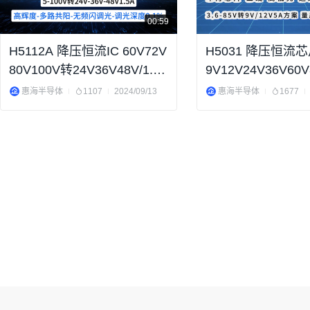
00:59
H5112A 降压恒流IC 60V72V
H5031 降压恒流芯
80V100V转24V36V48V/1.5A
9V12V24V36V60V
多路共阳
爆闪 三线 刹车灯
惠海半导体
1107
2024/09/13
惠海半导体
1677