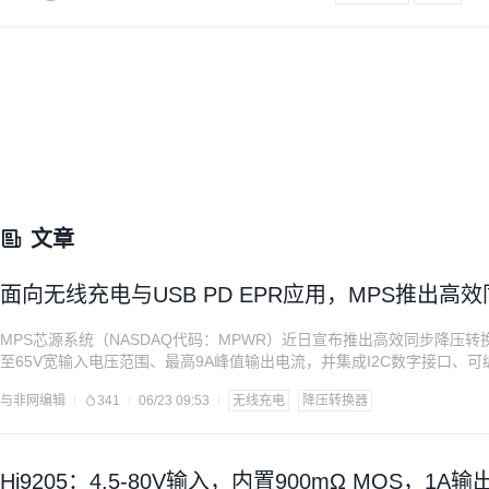
文章
面向无线充电与USB PD EPR应用，MPS推出高效
MPS芯源系统（NASDAQ代码：MPWR）近日宣布推出高效同步降压转换器
至65V宽输入电压范围、最高9A峰值输出电流，并集成I2C数字接口、
无线充电、USB PD3.2 EPR（Extended Power Range）以及
与非网编辑
341
06/23 09:53
无线充电
降压转换器
功率系统提供兼具效率、灵活性与可靠性的电源解决方案。 近年来，U
Hi9205：4.5-80V输入，内置900mΩ MOS，