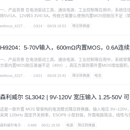
一、产品背景 在电池驱动工具、通信电源、工业控制等应用中，系统往往
转5V/1A、12V转3.3V/0.5A。传统方案要么使用内置MOS但耐压不足
是一款非同步降压转换器，采用SOT23-6封装，输入电压4.5-80V，内
eefocus_4227309
814
06/18 16:53
降压转换器
Hi9204：5-70V输入，600mΩ内置MOS，0.
一、产品背景 在电池驱动工具、通信电源、工业控制等应用中，系统常需从
方案内置MOS耐压普遍不足（40V），高压方案则需外置MOS增加面积。H
5-70V，内置600mΩ高侧MOS，提供0.6A连续输出电流（峰值1.5A
eefocus_4227309
621
06/18 15:42
降压转换器
电流
森利威尔 SL3042 | 9V-120V 宽压输入 1.25-50V
这是一款外置 MOS 管架构的电流模式降压转换器，输入电压 9V~120V，输
采用 120kHz 固定开关频率，ESOP8 小型封装，外围电路简洁，
（重点突出） 超宽电压适配，通用性强 输入覆盖 9V 至 120V 高压区间，
森利威尔电子-
489
06/11 16:50
电源
降压转换器