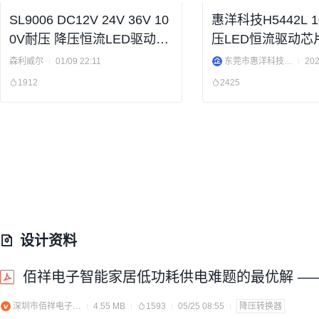
SL9006 DC12V 24V 36V 10
惠洋科技H5442L 
0V耐压 降压恒流LED驱动芯
压LED恒流驱动芯片
片
60V48V降压12V9
森利威尔
01/09 22:11
东莞市惠洋科技有限公司
202
1912
2425
设计资料
佰祥电子智能家居低功耗供电难题的最优解 —— 
深圳市佰祥电子有限公司
4.55 MB
1593
05/25 08:55
降压转换器