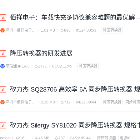
佰祥电子：车载快充多协议兼容难题的最优解 —— 
深圳市佰祥电子有限公司
1.01 MB
895
05/24 08:53
降压转换器
降压转换器的研发进展
思瑞浦3PEAK
2771
05/02 11:45
降压转换器
矽力杰 SQ28706 高效率 6A 同步降压转换器
深圳市佰祥电子有限公司
2.28 MB
712
04/22 09:44
降压转换器
同步降
矽力杰 Silergy SY81020 同步降压转换器 规格书
eefocus_4216533
4.45 MB
757
04/22 09:44
降压转换器
电源IC