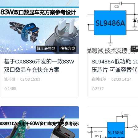
降压转换器
快充方案
芯
基于CX8836开发的一款83W
SL9486A低功耗 
双口数显车充快充方案
压芯片 可兼容替代L
诚芯微
02/03 15:03
森利威尔
02/03 14:24
1485
2272