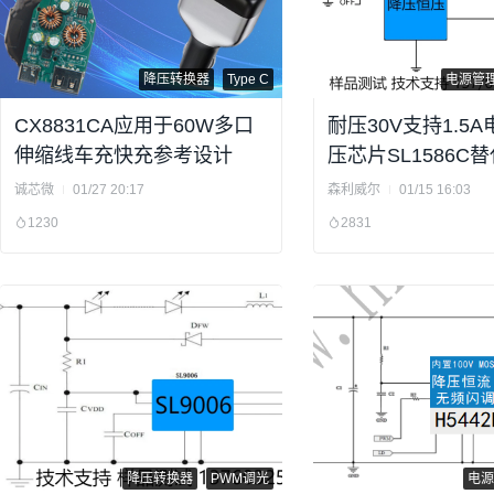
降压转换器
Type C
电源管
CX8831CA应用于60W多口
耐压30V支持1.5
伸缩线车充快充参考设计
压芯片SL1586C替
诚芯微
01/27 20:17
森利威尔
01/15 16:03
1230
2831
降压转换器
PWM调光
电源