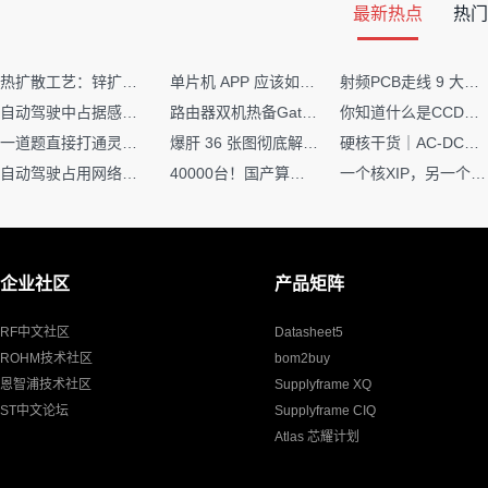
最新热点
热门
热扩散工艺：锌扩散非吸收窗口制备揭秘
单片机 APP 应该如何调试？
射频PCB走线 9 大高频致命坑！踩中一个，匹配直接报废
自动驾驶中占据感知网络是如何识别障碍物的？
路由器双机热备Gateway重定向不通问题
你知道什么是CCDF吗？它有什么用？
一道题直接打通灵敏度・链路预算・传播模型任督二脉
爆肝 36 张图彻底解释清楚 AI 圈 136 个造词艺术！
硬核干货｜AC-DC工作原理 + PCB设计要点，看完秒懂电源设计！
自动驾驶占用网络还需要数据标注吗？
40000台！国产算力大单开标，华为鲲鹏成大赢家
一个核XIP，另一个核如何IAP？
企业社区
产品矩阵
RF中文社区
Datasheet5
ROHM技术社区
bom2buy
恩智浦技术社区
Supplyframe XQ
ST中文论坛
Supplyframe CIQ
Atlas 芯耀计划