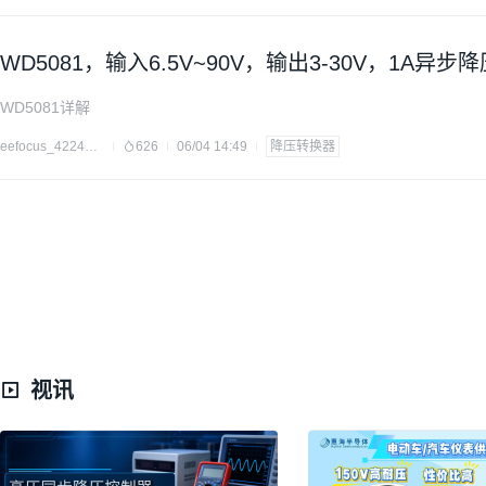
WD5081，输入6.5V~90V，输出3-30V，1A
WD5081详解
eefocus_4224266
626
06/04 14:49
降压转换器
视讯