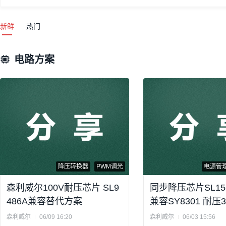
新鲜
热门
电路方案
降压转换器
PWM调光
电源管
森利威尔100V耐压芯片 SL9
同步降压芯片SL15
486A兼容替代方案
兼容SY8301 耐压3
5A电流
森利威尔
06/09 16:20
森利威尔
06/03 15:56