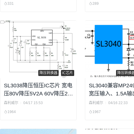
331
289
降压转换器
IC芯片
降压转换
SL3038降压恒压IC芯片 宽电
SL3040兼容MP24
压80V降压5V2A 60V降压2V
宽压输入、1.5A
2A
C-DC降压方案
森利威尔
04/17 15:53
森利威尔
04/16 22:33
1964
1967