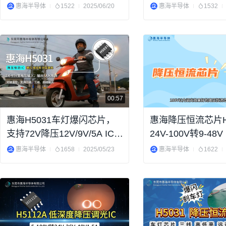
驱动芯片 0.1%调光深度
8A大电流 LED灯
惠海半导体
1522
2025/06/20
惠海半导体
1532
00:57
惠海H5031车灯爆闪芯片，
惠海降压恒流芯片H5
支持72V降压12V/9V/5A IC方
24V-100V转9-48V 
案，可做温控，三线输入
惠海半导体
1658
2025/05/23
惠海半导体
1622