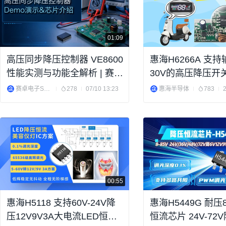
01:09
高压同步降压控制器 VE8600
惠海H6266A 支
性能实测与功能全解析 | 赛卓
30V的高压降压开
电子
赛卓电子Semiment
278
07/10 13:23
惠海半导体
783
00:55
惠海H5118 支持60V-24V降
惠海H5449G 耐压
压12V9V3A大电流LED恒流
恒流芯片 24V-72V