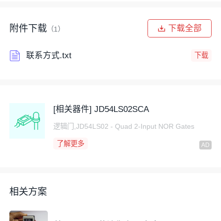
发板。
3D建模软件
：如果需要自己设计外壳，可以使用
附件下载
下载全部
（1）
如Fusion 360、Tinkercad等软件进行建模。
切片软件
：用于将3D模型切片为打印机可识别的
联系方式.txt
下载
G-code文件，例如Cura、PrusaSlicer等。
制作工具
[相关器件] JD54LS02SCA
3D打印机
：用于打印游戏机的外壳。
逻辑门,JD54LS02 - Quad 2-Input NOR Gates
焊接工具
：用于焊接电子元件，如
焊锡
、焊台
等。
了解更多
螺丝刀、钳子等工具
：用于组装和固定各个部
件。
相关方案