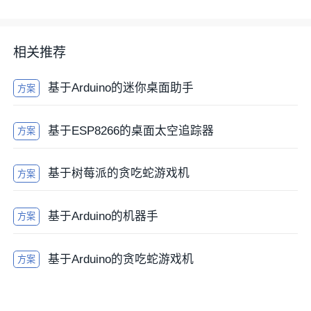
钮的状态，从而实现游戏的操作功能。
相关推荐
基于Arduino的迷你桌面助手
方案
基于ESP8266的桌面太空追踪器
方案
基于树莓派的贪吃蛇游戏机
方案
3. 蜂鸣器连接
基于Arduino的机器手
将蜂鸣器的正极连接到Arduino的一个数字输出引脚
方案
上，负极连接到地。通过控制引脚的高低电平，可以驱
动蜂鸣器发出声音。
基于Arduino的贪吃蛇游戏机
方案