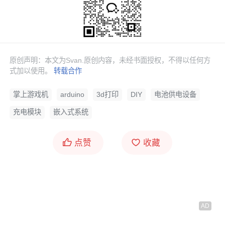
电池
与
电源模块
：为游戏机提供稳定的电源，可
以选择使用
锂电池
，并配备一个充电模块。
外壳材料
：用于制作游戏机的外壳，可以使用3D
打印技术，根据自己的设计打印出个性化的外
原创声明：本文为Svan.原创内容，未经书面授权，不得以任何方
壳。
式加以使用。
转载合作
掌上游戏机
arduino
3d打印
DIY
电池供电设备
充电模块
嵌入式系统
点赞
收藏
软件工具
Arduino IDE
：用于编写和上传代码到Arduino开