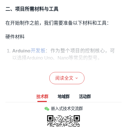
二、项目所需材料与工具
在开始制作之前，我们需要准备以下材料和工具：
硬件材料
Arduino
开发板
：作为整个项目的控制核心，可
以选择Arduino Uno、Nano等常见的型号。
显示屏
：一个小型的LCD或
OLED显示屏
，用于
显示游戏画面。例如，可以使用1.8英寸的TFT
阅读全文
LCD显示
屏。
按钮
：用于游戏的操作，至少需要准备4个按
技术群
地域群
活动群
钮，分别对应上、下、左、右方向键，以及A、B
等操作按钮。
嵌入式技术交流群
蜂鸣器
：用于游戏中的音效提示，增加游戏的趣
味性。