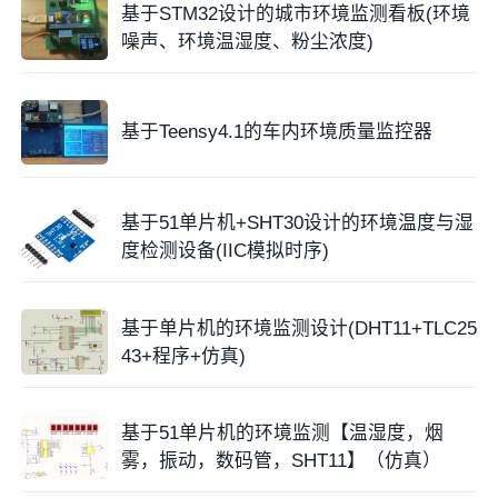
基于STM32设计的城市环境监测看板(环境
pip install pyserial

噪声、环境温湿度、粉尘浓度)
pip install getrpimodel

pip install getrpimodel

pip3 install adafruit-circuitpython-ads
基于Teensy4.1的车内环境质量监控器
这里遇到个奇怪的问题，SHT30温湿度传感器，挂载在
基于51单片机+SHT30设计的环境温度与湿
树莓派的I2C1
总线
上。通过命令查询SHT30挂载正常。
度检测设备(IIC模拟时序)
但是使用python始终无法正常读取到温湿度信息。
基于单片机的环境监测设计(DHT11+TLC25
43+程序+仿真)
基于51单片机的环境监测【温湿度，烟
雾，振动，数码管，SHT11】（仿真）