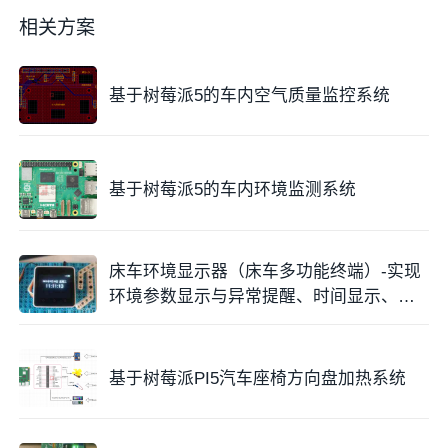
相关方案
传感器中SHT30、ADS1115模块和PM2.5空气质量传感
器，与树莓派使用
I2C
通讯，共用一组I2C接口。MH-
基于树莓派5的车内空气质量监控系统
Z19B二氧化碳浓度传感器使用
串口通信
，这里使用串
口1。
软件部分：
系统使用python+C来实现。需要预先安装对应的包
基于树莓派5的车内环境监测系统
html
复制
床车环境显示器（床车多功能终端）-实现
pip install spidev

环境参数显示与异常提醒、时间显示、闹
pip install numpy

铃等功能
pip install smbus

pip install rpi.gpio

基于树莓派PI5汽车座椅方向盘加热系统
pip install getrpimodel

pip install gpiozero

pip install pillow
