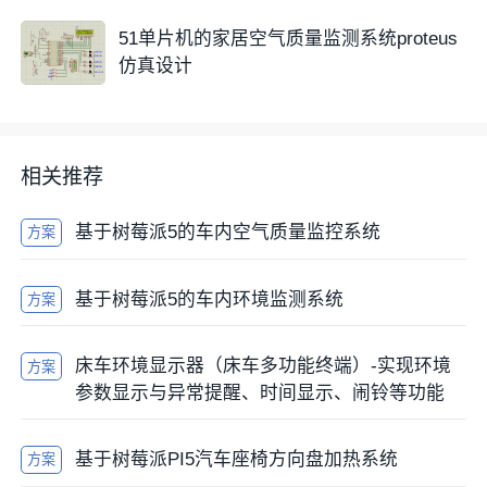
51单片机的家居空气质量监测系统proteus
仿真设计
html
复制
相关推荐
import time

import smbus

基于树莓派5的车内空气质量监控系统
方案
BUS = smbus.SMBus(1)

addr=0x44# sht30

基于树莓派5的车内环境监测系统
方案
def read_value():

    BUS.write_byte_data(addr,0xe0,0x0)

    time.sleep(1)

床车环境显示器（床车多功能终端）-实现环境
方案
    data = BUS.read_i2c_block_data(addr,
参数显示与异常提醒、时间显示、闹铃等功能
    rawT = ((data[0]) << 8) | (data[1])

    rawR = ((data[3]) << 8) | (data[4])

基于树莓派PI5汽车座椅方向盘加热系统
方案
    temp = -45 + rawT * 175 / 65535
