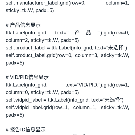
self.manufacturer_label.grid(row=0, column=1,
sticky=tk.W, padx=5)
# 产品信息显示
ttk.Label(info_grid, text="产品:").grid(row=0,
column=2, sticky=tk.W, padx=5)
self.product_label = ttk.Label(info_grid, text="未选择")
self.product_label.grid(row=0, column=3, sticky=tk.W,
padx=5)
# VID/PID信息显示
ttk.Label(info_grid, text="VID/PID:").grid(row=1,
column=0, sticky=tk.W, padx=5)
self.vidpid_label = ttk.Label(info_grid, text="未选择")
self.vidpid_label.grid(row=1, column=1, sticky=tk.W,
padx=5)
# 报告ID信息显示