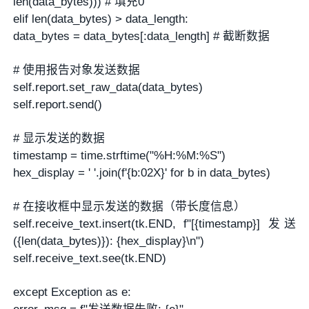
len(data_bytes))) # 填充0
elif len(data_bytes) > data_length:
data_bytes = data_bytes[:data_length] # 截断数据
# 使用报告对象发送数据
self.report.set_raw_data(data_bytes)
self.report.send()
# 显示发送的数据
timestamp = time.strftime("%H:%M:%S")
hex_display = ' '.join(f'{b:02X}' for b in data_bytes)
# 在接收框中显示发送的数据（带长度信息）
self.receive_text.insert(tk.END, f"[{timestamp}] 发送
({len(data_bytes)}): {hex_display}\n")
self.receive_text.see(tk.END)
except Exception as e: