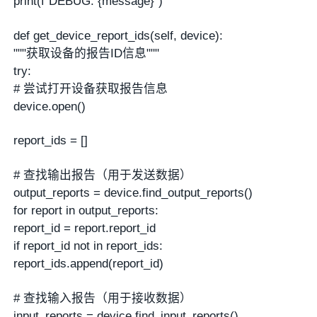
print(f"DEBUG: {message}")
def get_device_report_ids(self, device):
"""获取设备的报告ID信息"""
try:
# 尝试打开设备获取报告信息
device.open()
report_ids = []
# 查找输出报告（用于发送数据）
output_reports = device.find_output_reports()
for report in output_reports:
report_id = report.report_id
if report_id not in report_ids:
report_ids.append(report_id)
# 查找输入报告（用于接收数据）
input_reports = device.find_input_reports()