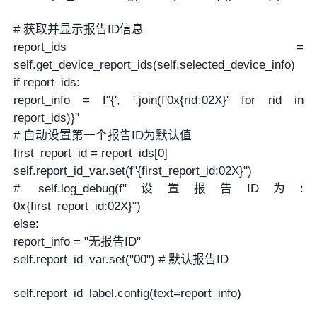
# 获取并显示报告ID信息
report_ids =
self.get_device_report_ids(self.selected_device_info)
if report_ids:
report_info = f"{', '.join(f'0x{rid:02X}' for rid in
report_ids)}"
# 自动设置第一个报告ID为默认值
first_report_id = report_ids[0]
self.report_id_var.set(f"{first_report_id:02X}")
# self.log_debug(f"设置报告ID为:
0x{first_report_id:02X}")
else:
report_info = "无报告ID"
self.report_id_var.set("00") # 默认报告ID
self.report_id_label.config(text=report_info)