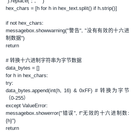
").replace(";", " ")
hex_chars = [h for h in hex_text.split() if h.strip()]
if not hex_chars:
messagebox.showwarning("警告", "没有有效的十六进
制数据")
return
# 转换十六进制字符串为字节数据
data_bytes = []
for h in hex_chars:
try:
data_bytes.append(int(h, 16) & 0xFF) # 转换为字节
（0-255）
except ValueError:
messagebox.showerror("错误", f"无效的十六进制数:
{h}")
return