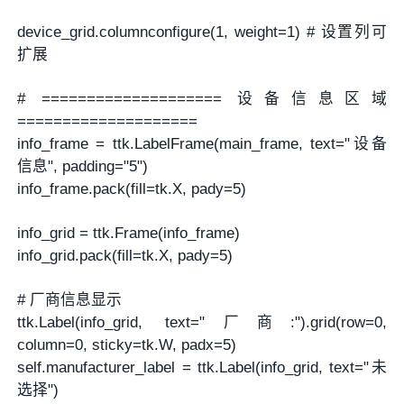
device_grid.columnconfigure(1, weight=1) # 设置列可
扩展
# ==================== 设备信息区域
====================
info_frame = ttk.LabelFrame(main_frame, text="设备
信息", padding="5")
info_frame.pack(fill=tk.X, pady=5)
info_grid = ttk.Frame(info_frame)
info_grid.pack(fill=tk.X, pady=5)
# 厂商信息显示
ttk.Label(info_grid, text="厂商:").grid(row=0,
column=0, sticky=tk.W, padx=5)
self.manufacturer_label = ttk.Label(info_grid, text="未
选择")