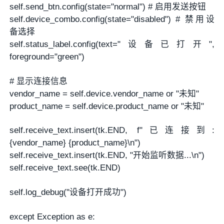
self.send_btn.config(state="normal") # 启用发送按钮
self.device_combo.config(state="disabled") # 禁用设
备选择
self.status_label.config(text="设备已打开",
foreground="green")
# 显示连接信息
vendor_name = self.device.vendor_name or "未知"
product_name = self.device.product_name or "未知"
self.receive_text.insert(tk.END, f"已连接到:
{vendor_name} {product_name}\n")
self.receive_text.insert(tk.END, "开始监听数据...\n")
self.receive_text.see(tk.END)
self.log_debug("设备打开成功")
except Exception as e: