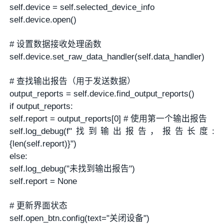
self.device = self.selected_device_info
self.device.open()
# 设置数据接收处理函数
self.device.set_raw_data_handler(self.data_handler)
# 查找输出报告（用于发送数据）
output_reports = self.device.find_output_reports()
if output_reports:
self.report = output_reports[0] # 使用第一个输出报告
self.log_debug(f"找到输出报告，报告长度:
{len(self.report)}")
else:
self.log_debug("未找到输出报告")
self.report = None
# 更新界面状态
self.open_btn.config(text="关闭设备")