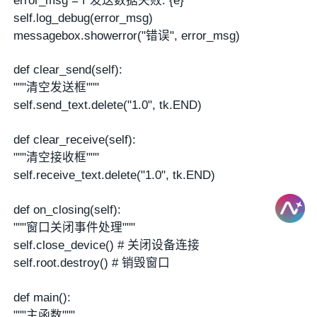
error_msg = f"发送数据失败: {e}"
self.log_debug(error_msg)
messagebox.showerror("错误", error_msg)
def clear_send(self):
"""清空发送框"""
self.send_text.delete("1.0", tk.END)
def clear_receive(self):
"""清空接收框"""
self.receive_text.delete("1.0", tk.END)
def on_closing(self):
"""窗口关闭事件处理"""
self.close_device() # 关闭设备连接
self.root.destroy() # 销毁窗口
def main():
"""主函数"""