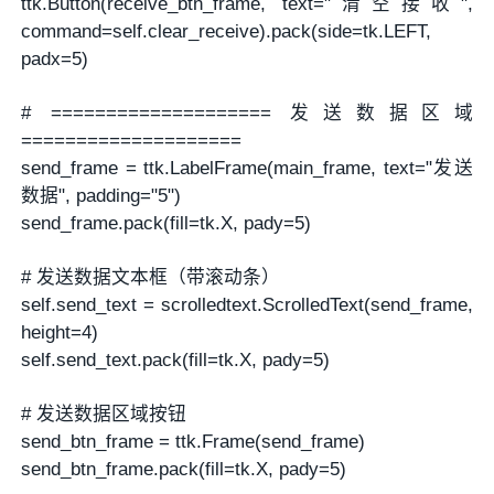
ttk.Button(receive_btn_frame, text="清空接收",
command=self.clear_receive).pack(side=tk.LEFT,
padx=5)
# ==================== 发送数据区域
====================
send_frame = ttk.LabelFrame(main_frame, text="发送
数据", padding="5")
send_frame.pack(fill=tk.X, pady=5)
# 发送数据文本框（带滚动条）
self.send_text = scrolledtext.ScrolledText(send_frame,
height=4)
self.send_text.pack(fill=tk.X, pady=5)
# 发送数据区域按钮
send_btn_frame = ttk.Frame(send_frame)
send_btn_frame.pack(fill=tk.X, pady=5)