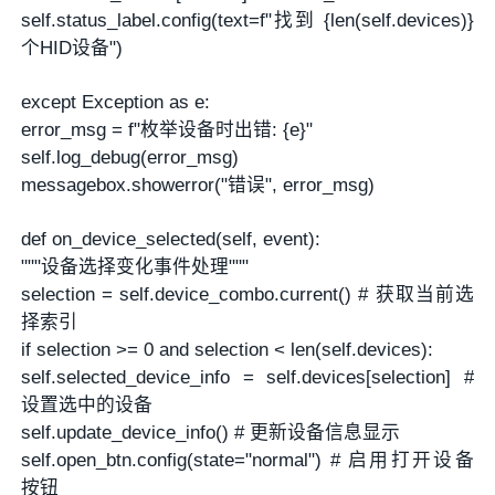
self.status_label.config(text=f"找到 {len(self.devices)}
个HID设备")
except Exception as e:
error_msg = f"枚举设备时出错: {e}"
self.log_debug(error_msg)
messagebox.showerror("错误", error_msg)
def on_device_selected(self, event):
"""设备选择变化事件处理"""
selection = self.device_combo.current() # 获取当前选
择索引
if selection >= 0 and selection < len(self.devices):
self.selected_device_info = self.devices[selection] #
设置选中的设备
self.update_device_info() # 更新设备信息显示
self.open_btn.config(state="normal") # 启用打开设备
按钮