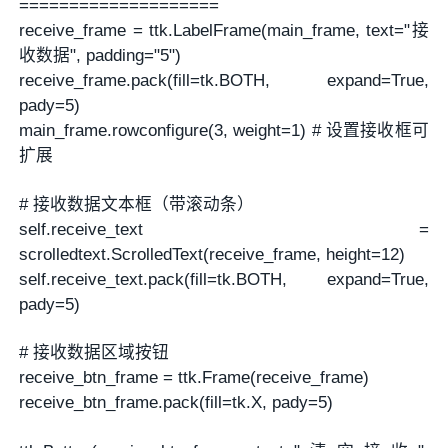
====================
receive_frame = ttk.LabelFrame(main_frame, text="接
收数据", padding="5")
receive_frame.pack(fill=tk.BOTH, expand=True,
pady=5)
main_frame.rowconfigure(3, weight=1) # 设置接收框可
扩展
# 接收数据文本框（带滚动条）
self.receive_text =
scrolledtext.ScrolledText(receive_frame, height=12)
self.receive_text.pack(fill=tk.BOTH, expand=True,
pady=5)
# 接收数据区域按钮
receive_btn_frame = ttk.Frame(receive_frame)
receive_btn_frame.pack(fill=tk.X, pady=5)