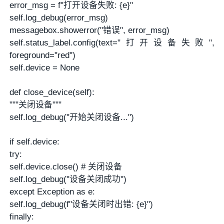
error_msg = f"打开设备失败: {e}"
self.log_debug(error_msg)
messagebox.showerror("错误", error_msg)
self.status_label.config(text="打开设备失败",
foreground="red")
self.device = None
def close_device(self):
"""关闭设备"""
self.log_debug("开始关闭设备...")
if self.device:
try:
self.device.close() # 关闭设备
self.log_debug("设备关闭成功")
except Exception as e:
self.log_debug(f"设备关闭时出错: {e}")
finally: