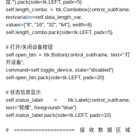
度:").pack(side=tk.LEFT, padx=5)
self.length_combo = ttk.Combobox(control_subframe,
textvaria
ble
=self.data_length_var,
values=["8", "16", "32", "64"], width=8)
self.length_combo.pack(side=tk.LEFT, padx=5)
# 打开/关闭设备按钮
self.open_btn = ttk.Button(control_subframe, text="打
开设备",
command=self.toggle_device, state="disabled")
self.open_btn.pack(side=tk.LEFT, padx=20)
# 状态信息显示
self.status_label = ttk.Label(control_subframe,
text="就绪", foreground="blue")
self.status_label.pack(side=tk.LEFT, padx=10)
# ==================== 接收数据区域