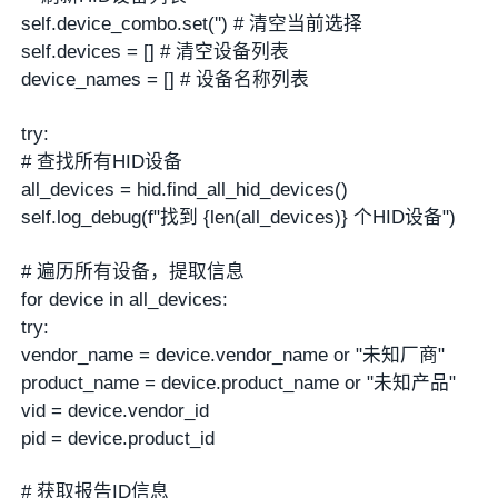
self.device_combo.set('') # 清空当前选择
self.devices = [] # 清空设备列表
device_names = [] # 设备名称列表
try:
# 查找所有HID设备
all_devices = hid.find_all_hid_devices()
self.log_debug(f"找到 {len(all_devices)} 个HID设备")
# 遍历所有设备，提取信息
for device in all_devices:
try:
vendor_name = device.vendor_name or "未知厂商"
product_name = device.product_name or "未知产品"
vid = device.vendor_id
pid = device.product_id
# 获取报告ID信息