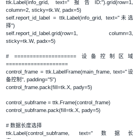
ttk.Label(info_grid, text="报告ID:").grid(row=1,
column=2, sticky=tk.W, padx=5)
self.report_id_label = ttk.Label(info_grid, text="未选
择")
self.report_id_label.grid(row=1, column=3,
sticky=tk.W, padx=5)
# ==================== 设备控制区域
====================
control_frame = ttk.LabelFrame(main_frame, text="设
备控制", padding="5")
control_frame.pack(fill=tk.X, pady=5)
control_subframe = ttk.Frame(control_frame)
control_subframe.pack(fill=tk.X, pady=5)
# 数据长度选择
ttk.Label(control_subframe, text="数据长