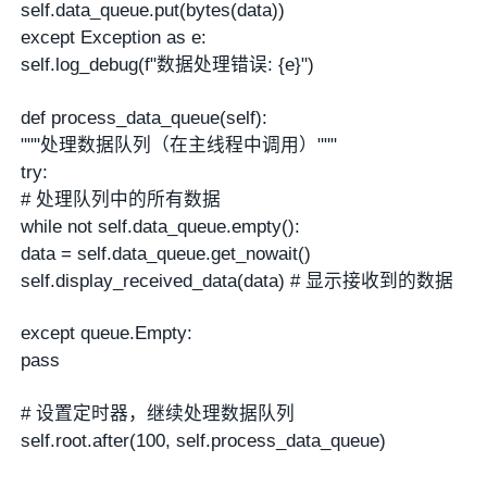
self.data_queue.put(bytes(data))
except Exception as e:
self.log_debug(f"数据处理错误: {e}")
def process_data_queue(self):
"""处理数据队列（在主线程中调用）"""
try:
# 处理队列中的所有数据
while not self.data_queue.empty():
data = self.data_queue.get_nowait()
self.display_received_data(data) # 显示接收到的数据
except queue.Empty:
pass
# 设置定时器，继续处理数据队列
self.root.after(100, self.process_data_queue)