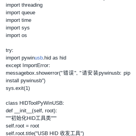
import threading
import queue
import time
import sys
import os
try:
import pywin
usb
.hid as hid
except ImportError:
messagebox.showerror("错误", "请安装pywinusb: pip
install pywinusb")
sys.exit(1)
class HIDToolPyWinUSB:
def __init__(self, root):
"""初始化HID工具类"""
self.root = root
self.root.title("USB HID 收发工具")