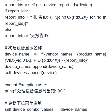
report_ids = self.get_device_report_ids(device)
if report_ids:
report_info = f"报告ID: {', '.join(f'0x{rid:02X}' for rid in
report_ids)}"
else:
report_info = "无报告ID"
# 构建设备显示名称
device_name = f"{vendor_name} {product_name}
(VID:{vid:04X}, PID:{pid:04X}) - {report_info}"
device_names.append(device_name)
self.devices.append(device)
except Exception as e:
print(f"处理设备信息时出错: {e}")
# 更新下拉菜单选项
self.device_combo['values'] = device_names