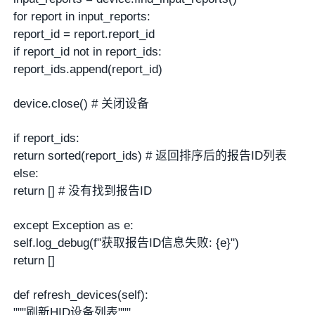
for report in input_reports:
report_id = report.report_id
if report_id not in report_ids:
report_ids.append(report_id)
device.close() # 关闭设备
if report_ids:
return sorted(report_ids) # 返回排序后的报告ID列表
else:
return [] # 没有找到报告ID
except Exception as e:
self.log_debug(f"获取报告ID信息失败: {e}")
return []
def refresh_devices(self):
"""刷新HID设备列表"""