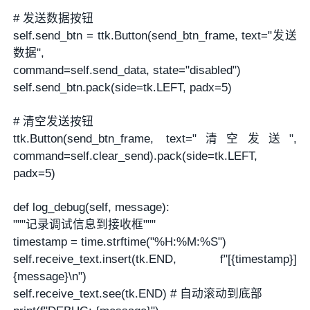
# 发送数据按钮
self.send_btn = ttk.Button(send_btn_frame, text="发送
数据",
command=self.send_data, state="disabled")
self.send_btn.pack(side=tk.LEFT, padx=5)
# 清空发送按钮
ttk.Button(send_btn_frame, text="清空发送",
command=self.clear_send).pack(side=tk.LEFT,
padx=5)
def log_debug(self, message):
"""记录调试信息到接收框"""
timestamp = time.strftime("%H:%M:%S")
self.receive_text.insert(tk.END, f"[{timestamp}]
{message}\n")
self.receive_text.see(tk.END) # 自动滚动到底部