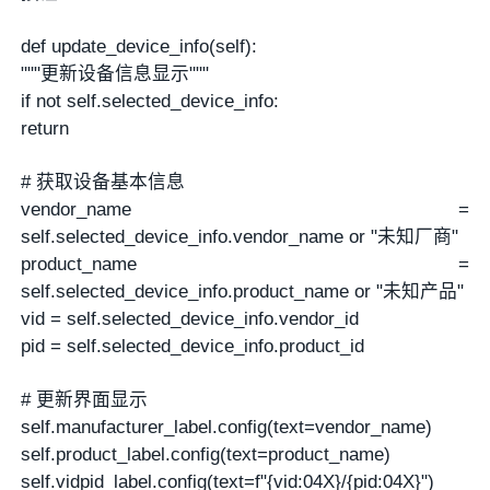
def update_device_info(self):
"""更新设备信息显示"""
if not self.selected_device_info:
return
# 获取设备基本信息
vendor_name =
self.selected_device_info.vendor_name or "未知厂商"
product_name =
self.selected_device_info.product_name or "未知产品"
vid = self.selected_device_info.vendor_id
pid = self.selected_device_info.product_id
# 更新界面显示
self.manufacturer_label.config(text=vendor_name)
self.product_label.config(text=product_name)
self.vidpid_label.config(text=f"{vid:04X}/{pid:04X}")