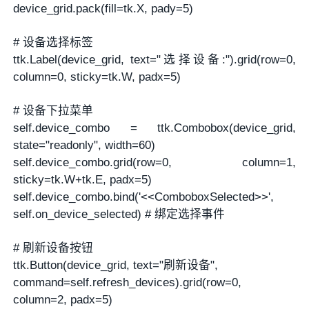
device_grid.pack(fill=tk.X, pady=5)
# 设备选择标签
ttk.Label(device_grid, text="选择设备:").grid(row=0,
column=0, sticky=tk.W, padx=5)
# 设备下拉菜单
self.device_combo = ttk.Combobox(device_grid,
state="readonly", width=60)
self.device_combo.grid(row=0, column=1,
sticky=tk.W+tk.E, padx=5)
self.device_combo.bind('<<ComboboxSelected>>',
self.on_device_selected) # 绑定选择事件
# 刷新设备按钮
ttk.Button(device_grid, text="刷新设备",
command=self.refresh_devices).grid(row=0,
column=2, padx=5)