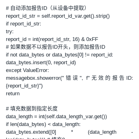
# 自动添加报告ID（从设备中提取）
report_id_str = self.report_id_var.get().strip()
if report_id_str:
try:
report_id = int(report_id_str, 16) & 0xFF
# 如果数据不以报告ID开头，则添加报告ID
if not data_bytes or data_bytes[0] != report_id:
data_bytes.insert(0, report_id)
except ValueError:
messagebox.showerror("错误", f"无效的报告ID:
{report_id_str}")
return
# 填充数据到指定长度
data_length = int(self.data_length_var.get())
if len(data_bytes) < data_length:
data_bytes.extend([0] * (data_length -