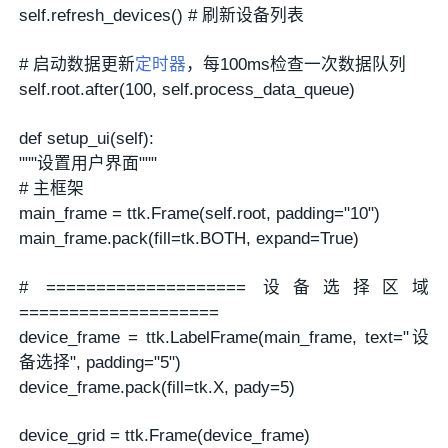
self.refresh_devices() # 刷新设备列表
# 启动数据更新
定时器
，每100ms检查一次数据队列
self.root.after(100, self.process_data_queue)
def setup_ui(self):
"""设置用户界面"""
# 主框架
main_frame = ttk.Frame(self.root, padding="10")
main_frame.pack(fill=tk.BOTH, expand=True)
# ==================== 设备选择区域
====================
device_frame = ttk.LabelFrame(main_frame, text="设
备选择", padding="5")
device_frame.pack(fill=tk.X, pady=5)
device_grid = ttk.Frame(device_frame)