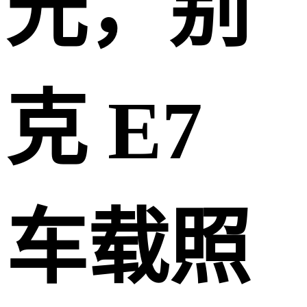
光，别
克 E7
车载照