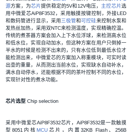
源
方案，为
芯片
提供稳定的5V和12V电压，
主控芯片
选
用中微爱芯AiP8F3532，采用触摸按键控制，外接LED
和数码管进行显示，采用
三极管
和
可控硅
来控制水泵和
发热丝加热，采用
双NTC
来检测温度，实现精确控温。
传统的煮茶器方案会加入上下水位浮球，来检测高水位
和低水位，实现自动加水，但这种方案在用户只倒掉一
半水的时候是检测不出来的，只有水位低到最低水位才
能检测出来，
中微爱芯
的方案加入称重模块，可实时读
出壶的重量，从而测出当前水位，实现缺水自动补水，
满水自动停水，还能根据不同的茶叶控制不同的水位，
实现针对性的煮水功能。
芯片选型
Chip selection
采用中微爱芯AiP8F3532芯片，AiP8F3532是一款触摸
型8051内核
MCU
芯片，内置32KB Flash、256B