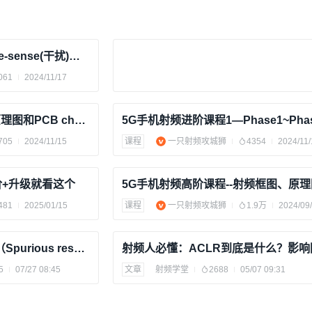
5G手机射频进阶课程4—De-sense(干扰)专题
061
2024/11/17
5G手机射频进阶课程2—原理图和PCB checklist解读
705
2024/11/15
课程
一只射频攻城狮
4354
2024/11/
阶+升级就看这个
481
2025/01/15
课程
一只射频攻城狮
1.9万
2024/09
一起来学5G终端射频标准（Spurious response）
5
07/27 08:45
文章
射频学堂
2688
05/07 09:31