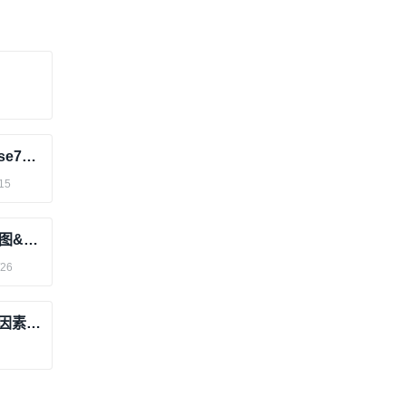
5G手机射频进阶课程1—Phase1~Phase7的演化&射频框图解读
15
5G手机射频高阶课程--射频框图、原理图&PCB专题、ACLR专题、杂散专题、干扰专题
/26
射频人必懂：ACLR到底是什么？影响因素、测试方法及问题排查全解析