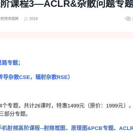
阶课程3—ACLR&杂散问题专
只射频攻城狮
2019
思路专题；
传导杂散CSE，辐射杂散RSE）
4个专题，共计26课时，特惠1499元（原价：1999元）
三部分专题。
手机射频高阶课程--射频框图、原理图&PCB专题、ACL