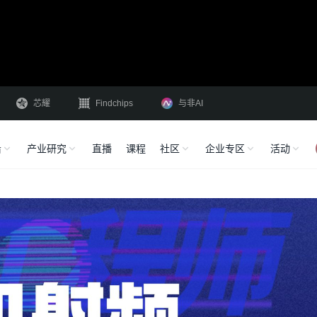
芯耀
Findchips
与非AI
沿
产业研究
直播
课程
社区
企业专区
活动