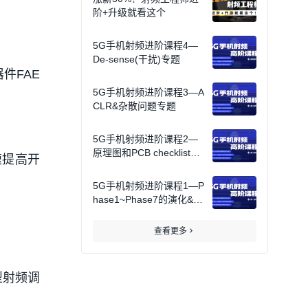
阶+升级就看这个
5G手机射频进阶课程4—
De-sense(干扰)专题
件FAE
5G手机射频进阶课程3—A
CLR&杂散问题专题
5G手机射频进阶课程2—
原理图和PCB checklist解
速提高开
读
5G手机射频进阶课程1—P
hase1~Phase7的演化&射
频框图解读
查看更多
型射频调