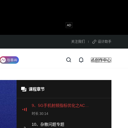
关注我们
设计助手
创作中心
课程章节
9、5G手机射频指标优化之ACLR专题
时长 30:14
10、杂散问题专题