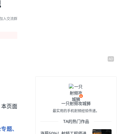
题
加入交流群
一只射频攻城狮
。本页面
最实用的手机射频经验传递。
TA的热门作品
R专题、
涨薪50%！射频工程师进