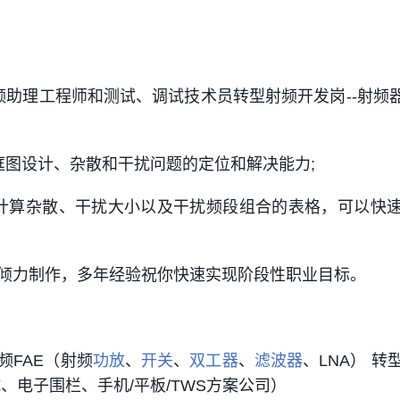
频助理工程师和测试、调试技术员转型射频开发岗--射频器
框图设计、杂散和干扰问题的定位和解决能力;
计算杂散、干扰大小以及干扰频段组合的表格，可以快
倾力制作，多年经验祝你快速实现阶段性职业目标。
频FAE（射频
功放
、
开关
、
双工器
、
滤波器
、LNA） 转
、电子围栏、手机/平板/TWS方案公司）