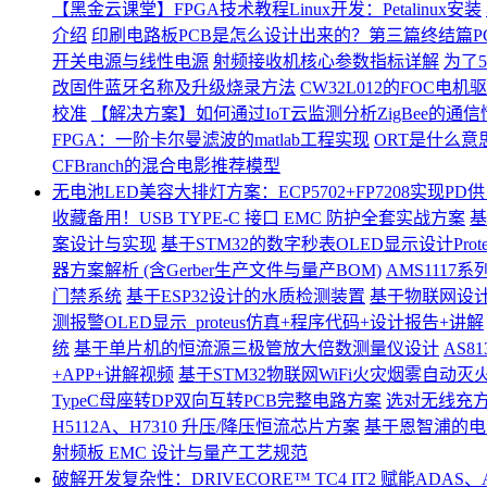
【黑金云课堂】FPGA技术教程Linux开发：Petalinux安装
介绍
印刷电路板PCB是怎么设计出来的？第三篇终结篇P
开关电源与线性电源
射频接收机核心参数指标详解
为了
改固件蓝牙名称及升级烧录方法
CW32L012的FOC
校准
【解决方案】如何通过IoT云监测分析ZigBee的通
FPGA：一阶卡尔曼滤波的matlab工程实现
ORT是什么意
CFBranch的混合电影推荐模型
无电池LED美容大排灯方案：ECP5702+FP7208实现P
收藏备用！USB TYPE-C 接口 EMC 防护全套实战方案
基
案设计与实现
基于STM32的数字秒表OLED显示设计Pro
器方案解析 (含Gerber生产文件与量产BOM)
AMS111
门禁系统
基于ESP32设计的水质检测装置
基于物联网设计
测报警OLED显示_proteus仿真+程序代码+设计报告+讲解
统
基于单片机的恒流源三极管放大倍数测量仪设计
AS8
+APP+讲解视频
基于STM32物联网WiFi火灾烟雾自动灭火
TypeC母座转DP双向互转PCB完整电路方案
选对无线充方案
H5112A、H7310 升压/降压恒流芯片方案
基于恩智浦的电
射频板 EMC 设计与量产工艺规范
破解开发复杂性：DRIVECORE™ TC4 IT2 赋能ADA