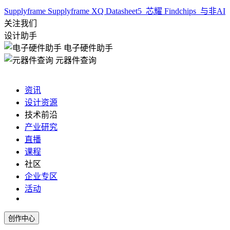
Supplyframe
Supplyframe XQ
Datasheet5
芯耀
Findchips
与非AI
关注我们
设计助手
电子硬件助手
元器件查询
资讯
设计资源
技术前沿
产业研究
直播
课程
社区
企业专区
活动
创作中心