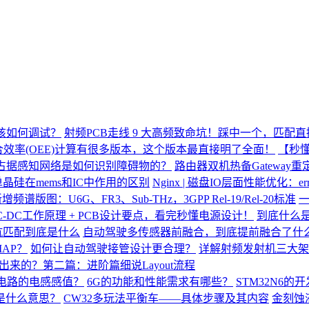
应该如何调试？
射频PCB走线 9 大高频致命坑！踩中一个，匹配
合效率(OEE)计算有很多版本，这个版本最直接明了全面！
【秒懂
占据感知网络是如何识别障碍物的？
路由器双机热备Gateway
单晶硅在mems和IC中作用的区别
Nginx | 磁盘IO层面性能优化：
新增频谱版图：U6G、FR3、Sub-THz，3GPP Rel-19/Rel-20标准
-DC工作原理 + PCB设计要点，看完秒懂电源设计！
到底什么是
抗匹配到底是什么
自动驾驶多传感器前融合，到底提前融合了什
AP？
如何让自动驾驶接管设计更合理？
详解射频发射机三大架
出来的？第二篇：进阶篇细说Layout流程
K电路的电感感值？
6G的功能和性能需求有哪些？
STM32N6的
K是什么意思？
CW32多玩法平衡车——具体步骤及其内容
金刻蚀