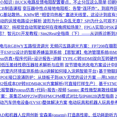
小知识 | BUCK电路反馈电阻配置要点，不止分压这么简单
印刷
CB制造课程
变压器中性点接地电阻柜：告警“连环炸”，到底咋
5G基站散热，KMW把 “相变均热板” 塞进天线里，这设计到底有
电机驱动的运放电路设计解析
波形为什么杂乱无章？SPI为什么可观不
信情况？
纯视觉自动驾驶如何在夜晚感知场景？
FPGA实现QPSK
思？
智元D1开发教程 | Sim2Real全指南（下）——从训练诊断到Jet
D供电与RGBWY五路恒流调光
无频闪五路调光方案：FP7208在摄
于ESP32设计的智能养蜂监测系统
【恩智浦】电池管理系统(BM
teus仿真+程序代码+设计报告+讲解
TYPE-C转HDMI双向互转硬
7系列低压差线性稳压器技术解析与应用
双节锂电池充电方案设计中
的室内环境监测系统(从0讲解如何接入涂鸦智能平台)
基于物联
POE接口浪涌防护：从烧板子到4KV无忧的设计方案 —用LMBJ
132低成本DP转HDMI4K30方案解析(可直接打样生产）
基于ST
报警器Proteus仿真+代码+报告+视频
Samtec 柔性微型离散线
：英集芯MPP25W的HPM/CPM模式对比与IP6802B选型指南
动汽车供电设备(EVSE)整体解决方案
电动玩具和机器人玩具参
S、AD和机器人应用创新
安森美(onsemi) 打造高性能、低功耗