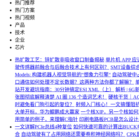
热门推荐
热门方案
热门视频
产品
技术
企业
芯片
热扩散工艺：锌扩散非吸收窗口制备揭秘
单片机 APP 
驶传感器前融合与后融合技术上有何区别？
SMT设备综
Models: 构建机器人视觉导航的“想象力引擎“
自动驾驶中
口通信如何处理不定长数据？这两种方法你都了解嘛？
站开发避坑指南：30分钟搞定ESI XML（上）
解析 | 6G
张图彻底解释清楚 AI 圈 136 个造词艺术！
硬核干货｜AC
时避免看门狗引起的复位？
射频入门核心！一文搞懂阻
大单开标，华为鲲鹏成大赢家
一个核XIP，另一个核如何I
用简单的例子，来理解C指针
印刷电路板PCB是怎么设计
一文详解PCIe总线4种复位
如何快速可靠的计算出BUC
合
自动驾驶有了占用网络还需要卷积神经网络吗？
CP