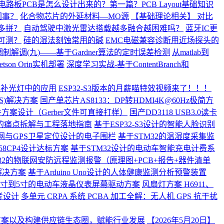
电路板PCB是怎么设计出来的？第一篇？PCB Layout基础知识
回事？
化合物芯片的外延材料—MO源
【基础理论相关】 对比
多拼？
自动驾驶中激光雷达搭载越多融合越困难吗？
蓝牙IC更
可测？
硅的湿法刻蚀常用的碱
EMC电磁兼容诊断用近场探头的
调制解调(九)——基于Gardner算法的定时误差检测
从matlab到
son Orin实机部署
深度学习实战-基于ContentBranch和
影补光灯中的应用
ESP32-S3版本的月薪喵特效视频来了！！！
S)解决方案
国产单芯片AS8133：DP转HDMI4K@60Hz极简方
件方案设计（Gerber文件可直接打样）
国产DD3118 USB3.0读卡
的痛点拆解与工程落地指南
基于ESP32-S3设计的智能人脸识别
网与GPS卫星定位设计的电子围栏
基于STM32的温湿度采集监
58CP4设计达标方案
基于STM32设计的电动车智能充电计费系
M32的物联网安防远程监测报警（原理图+PCB+报告+器件清单
缆解决方案
基于Arduino Uno设计的人体健康监测分析预警装置
2寸到5寸的电动车液晶仪表屏幕驱动方案
风扇灯方案 H6911、
考设计
多单元 CRPA 系统 PCBA 加工全解：无人机 GPS 抗干扰
助听方案以及构建供应链生态圈，赋能行业发展
【2026年5月20日】