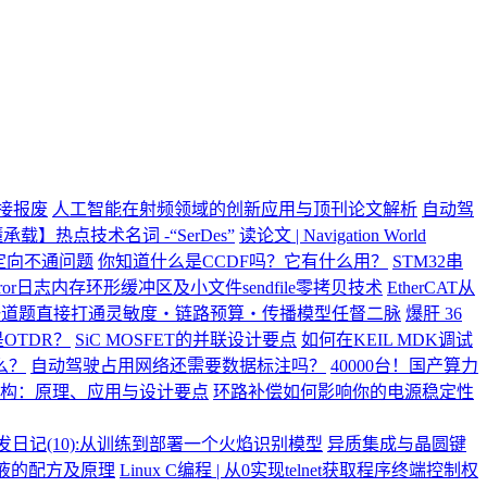
直接报废
人工智能在射频领域的创新应用与顶刊论文解析
自动驾
承载】热点技术名词 -“SerDes”
读论文 | Navigation World
重定向不通问题
你知道什么是CCDF吗？它有什么用？
STM32串
error日志内存环形缓冲区及小文件sendfile零拷贝技术
EtherCAT从
一道题直接打通灵敏度・链路预算・传播模型任督二脉
爆肝 36
OTDR？
SiC MOSFET的并联设计要点
如何在KEIL MDK调试
么？
自动驾驶占用网络还需要数据标注吗？
40000台！国产算力
构：原理、应用与设计要点
环路补偿如何影响你的电源稳定性
开发日记(10):从训练到部署一个火焰识别模型
异质集成与晶圆键
液的配方及原理
Linux C编程 | 从0实现telnet获取程序终端控制权