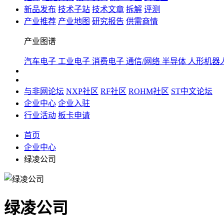
新品发布
技术子站
技术文章
拆解
评测
产业推荐
产业地图
研究报告
供需商情
产业图谱
汽车电子
工业电子
消费电子
通信/网络
半导体
人形机器
与非网论坛
NXP社区
RF社区
ROHM社区
ST中文论坛
企业中心
企业入驻
行业活动
板卡申请
首页
企业中心
绿凌公司
绿凌公司