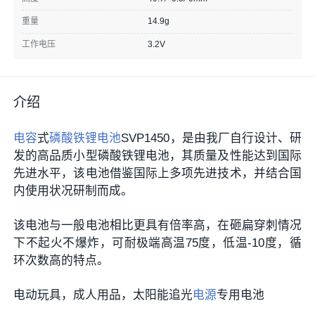
重量
14.9g
工作电压
3.2V
介绍
电容
式
磷酸铁锂电池
SVP1450，是由我厂自行设计、研
发的高品质小型磷酸铁锂电池，其质量及性能达到国际
先进水平，该电池借鉴国际上多项先进技术，并结合国
内使用状况研制而成。
该电池与一般电池相比更具有倍率高，在砸扁穿刺情况
下不起火不爆炸，可耐极端高温75度，低温-10度，循
环次数高的特点。
电动玩具，成人用品，太阳能追光
电源
专用电池