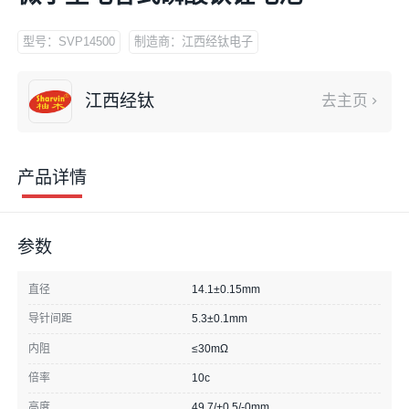
型号：SVP14500
制造商：江西经钛电子
江西经钛
去主页
产品详情
参数
直径
14.1±0.15mm
导针间距
5.3±0.1mm
内阻
≤30mΩ
倍率
10c
高度
49.7/+0.5/-0mm